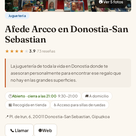
📷 Ver 5 fotos
Jugueteria
Afede Arcco en Donostia-San
Sebastian
★★★★★
3.9
· 73 reseñas
La juguetería de toda la vida en Donostia donde te
asesoran personalmente para encontrar ese regalo que
no hay en las grandes superficies.
🕐
Abierto · cierra a las 21:00
· 9:30-21:00
🚚 A domicilio
🏪 Recogida en tienda
♿ Acceso para sillas de ruedas
📍 Pl. de Irun, 6, 20011 Donostia-San Sebastian, Gipuzkoa
📞 Llamar
🌐 Web