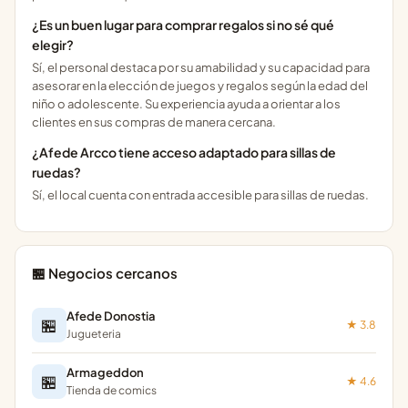
¿Es un buen lugar para comprar regalos si no sé qué
elegir?
Sí, el personal destaca por su amabilidad y su capacidad para
asesorar en la elección de juegos y regalos según la edad del
niño o adolescente. Su experiencia ayuda a orientar a los
clientes en sus compras de manera cercana.
¿Afede Arcco tiene acceso adaptado para sillas de
ruedas?
Sí, el local cuenta con entrada accesible para sillas de ruedas.
🏪 Negocios cercanos
Afede Donostia
🏪
★ 3.8
Jugueteria
Armageddon
🏪
★ 4.6
Tienda de comics