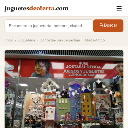
☰
juguetes
deoferta
.com
🔍 Buscar
Inicio
›
Jugueteria
›
Donostia-San Sebastian
›
Afede Arcco