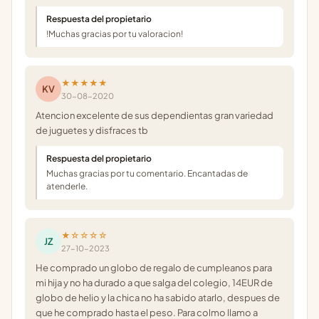
Respuesta del propietario
!Muchas gracias por tu valoracion!
★★★★★
KV
30-08-2020
Atencion excelente de sus dependientas gran variedad
de juguetes y disfraces tb
Respuesta del propietario
Muchas gracias por tu comentario. Encantadas de
atenderle.
★☆☆☆☆
JZ
27-10-2023
He comprado un globo de regalo de cumpleanos para
mi hija y no ha durado a que salga del colegio, 14EUR de
globo de helio y la chica no ha sabido atarlo, despues de
que he comprado hasta el peso. Para colmo llamo a