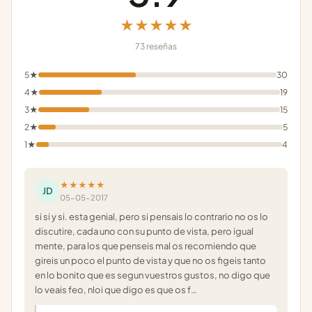
★★★★★
73 reseñas
5★
30
4★
19
3★
15
2★
5
1★
4
★★★★★
JD
05-05-2017
si si y si. esta genial, pero si pensais lo contrario no os lo
discutire, cada uno con su punto de vista, pero igual
mente, para los que penseis mal os recomiendo que
gireis un poco el punto de vista y que no os figeis tanto
en lo bonito que es segun vuestros gustos, no digo que
lo veais feo, nloi que digo es que os f…