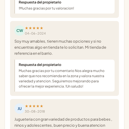
Respuesta del propietario
!Muchas gracias por tu valoracion!
★★★★★
CW
04-06-2024
Soy muy amables, tienen muchas opciones y si no
encuentras algo en tienda te lo solicitan. Mi tienda de
referencia en el barrio.
Respuesta del propietario
Muchas gracias por tu comentario Nos alegra mucho
saber que nos recomienda en la zona y valora nuestra
variedad y atencion. Seguiremos mejorando para
ofrecer la mejor experiencia. !Un saludo!
★★★★★
JU
30-08-2018
Jugueteria con gran variedad de productos para bebes ,
ninos y adolescentes, buen precio y buena atencion