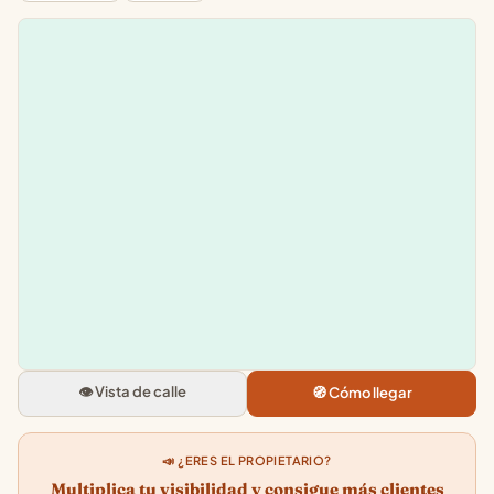
Leaflet
|
©
OpenStreetMap
+
−
Afede Arcco
Pl. de Irun, 6, 20011 Donostia-S
Sebastian, Gipuzkoa
👁️ Vista de calle
🧭 Cómo llegar
3.9
★★★★★
· 73
📣 ¿ERES EL PROPIETARIO?
Multiplica tu visibilidad y consigue más clientes