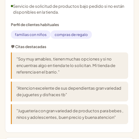
Servicio de solicitud de productos bajo pedido si no están
disponibles en la tienda.
Perfil de clientes habituales
familias con niños
compras de regalo
💬 Citas destacadas
"Soy muy amables, tienen muchas opciones y si no
encuentras algo en tienda te lo solicitan. Mi tienda de
referencia en el barrio."
"Atencion excelente de sus dependientas gran variedad
de juguetes y disfraces tb"
"Jugueteria con gran variedad de productos para bebes ,
ninos y adolescentes, buen precio y buena atencion"