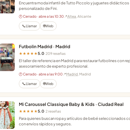
Encuentra moda infantil de Tutto Piccolo y juguetes didácticos 
personalizado de Fini.
🕐 Cerrado · abre a las 10:30
📍
Altea
, Alicante
📞
🌐
Llamar
Web
Futbolin Madrid · Madrid
5.0
★★★★★
· 209 reseñas
El taller de referencia en Madrid para restaurar futbolines con
asesoramiento de experto profesional.
🕐 Cerrado · abre a las 9:00
📍
Madrid
, Madrid
📞
🌐
Llamar
Web
Mi Caroussel Classique Baby & Kids · Ciudad Real
5.0
★★★★★
· 2 reseñas
Para quienes buscan ropa y artículos de bebé seleccionados con
con envíos rápidos y seguros.