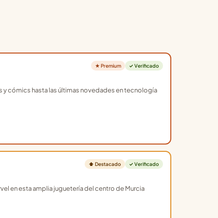
★ Premium
✓ Verificado
os y cómics hasta las últimas novedades en tecnología
⬆ Destacado
✓ Verificado
el en esta amplia juguetería del centro de Murcia