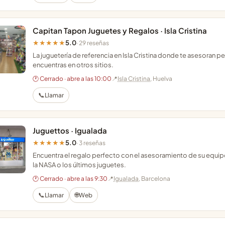
Capitan Tapon Juguetes y Regalos · Isla Cristina
5.0
★★★★★
· 29 reseñas
La juguetería de referencia en Isla Cristina donde te asesoran
encuentras en otros sitios.
🕐 Cerrado · abre a las 10:00
📍
Isla Cristina
, Huelva
📞
Llamar
Juguettos · Igualada
5.0
★★★★★
· 3 reseñas
Encuentra el regalo perfecto con el asesoramiento de su equipo
la NASA o los últimos juguetes.
🕐 Cerrado · abre a las 9:30
📍
Igualada
, Barcelona
📞
🌐
Llamar
Web