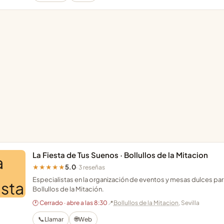
La Fiesta de Tus Suenos · Bollullos de la Mitacion
5.0
★★★★★
· 3 reseñas
Especialistas en la organización de eventos y mesas dulces p
Bollullos de la Mitación.
🕐 Cerrado · abre a las 8:30
📍
Bollullos de la Mitacion
, Sevilla
📞
🌐
Llamar
Web