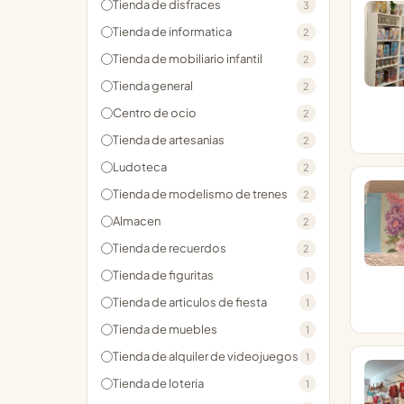
Tienda de disfraces
3
Tienda de informatica
2
Tienda de mobiliario infantil
2
Tienda general
2
Centro de ocio
2
Tienda de artesanias
2
Ludoteca
2
Tienda de modelismo de trenes
2
Almacen
2
Tienda de recuerdos
2
Tienda de figuritas
1
Tienda de articulos de fiesta
1
Tienda de muebles
1
Tienda de alquiler de videojuegos
1
Tienda de loteria
1