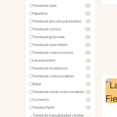
Tienda de ropa
65
Papeleria
52
Tienda de articulos para bebes
41
Tienda de comics
26
Tienda de golosinas
26
Tienda de ropa infantil
24
Tienda de coleccionismo
23
Libreria infantil
18
Tienda de modelismo
17
Tienda de coleccionables
17
Bazar
16
Tienda de cartas coleccionables
15
Comercio
15
Tienda infantil
15
Tienda de manualidades y bellas