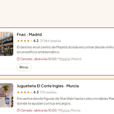
Fnac · Madrid
4.2
★★★★★
· 37384 reseñas
El destino en el centro de Madrid donde encontrar desde vinil
en un edificio emblemático.
🕐 Cerrado · abre a las 10:00
📍
Madrid
, Madrid
🌐
Web
Jugueteria El Corte Ingles · Murcia
4.3
★★★★★
· 178 reseñas
Encuentra desde figuras de Star Wars hasta coleccionables Marv
donde te ayudan con tus encargos.
🕐 Cerrado · abre a las 10:00
📍
Murcia
, Murcia