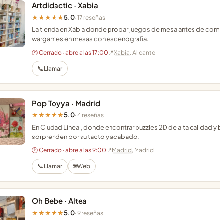
Artdidactic · Xabia
5.0
★★★★★
· 17 reseñas
La tienda en Xàbia donde probar juegos de mesa antes de compr
wargames en mesas con escenografía.
🕐 Cerrado · abre a las 17:00
📍
Xabia
, Alicante
📞
Llamar
Pop Toyya · Madrid
5.0
★★★★★
· 4 reseñas
En Ciudad Lineal, donde encontrar puzzles 2D de alta calidad 
sorprenden por su tacto y acabado.
🕐 Cerrado · abre a las 9:00
📍
Madrid
, Madrid
📞
🌐
Llamar
Web
Oh Bebe · Altea
5.0
★★★★★
· 9 reseñas