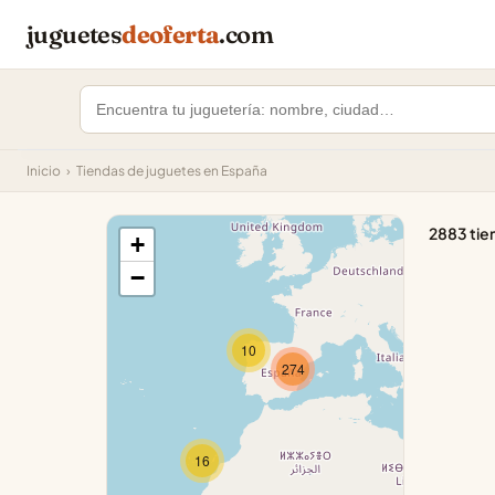
juguetes
deoferta
.com
Inicio
›
Tiendas de juguetes en España
2883 tie
+
−
10
274
16