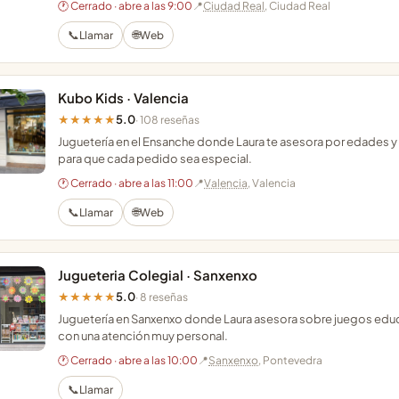
🕐 Cerrado · abre a las 9:00
📍
Ciudad Real
, Ciudad Real
📞
🌐
Llamar
Web
Kubo Kids · Valencia
5.0
★★★★★
· 108 reseñas
Juguetería en el Ensanche donde Laura te asesora por edades y
para que cada pedido sea especial.
🕐 Cerrado · abre a las 11:00
📍
Valencia
, Valencia
📞
🌐
Llamar
Web
Jugueteria Colegial · Sanxenxo
5.0
★★★★★
· 8 reseñas
Juguetería en Sanxenxo donde Laura asesora sobre juegos educ
con una atención muy personal.
🕐 Cerrado · abre a las 10:00
📍
Sanxenxo
, Pontevedra
📞
Llamar