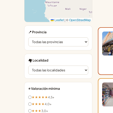
Leaflet
|
©
OpenStreetMap
📍 Provincia
🏘️ Localidad
⭐ Valoración mínima
★★★★★
4,5+
★★★★
4,0+
★★★
3,0+