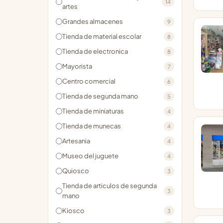
14
artes
Grandes almacenes
9
Tienda de material escolar
8
Tienda de electronica
8
Mayorista
7
Centro comercial
6
Tienda de segunda mano
5
Tienda de miniaturas
4
Tienda de munecas
4
Artesania
4
Museo del juguete
4
Quiosco
3
Tienda de articulos de segunda
3
mano
Kiosco
3