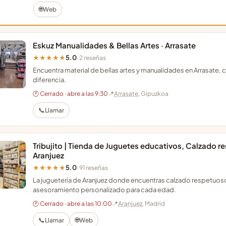
🌐
Web
Eskuz Manualidades & Bellas Artes · Arrasate
5.0
★★★★★
· 2 reseñas
Encuentra material de bellas artes y manualidades en Arrasate, 
diferencia.
🕐 Cerrado · abre a las 9:30
📍
Arrasate
, Gipuzkoa
📞
Llamar
Tribujito | Tienda de Juguetes educativos, Calzado res
Aranjuez
5.0
★★★★★
· 91 reseñas
La juguetería de Aranjuez donde encuentras calzado respetuo
asesoramiento personalizado para cada edad.
🕐 Cerrado · abre a las 10:00
📍
Aranjuez
, Madrid
📞
🌐
Llamar
Web