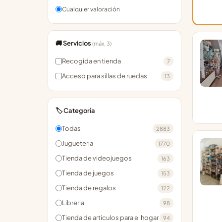
Cualquier valoración
🚚 Servicios
(máx. 3)
Recogida en tienda
7
Acceso para sillas de ruedas
13
🏷️ Categoría
Todas
2883
Jugueteria
1770
Tienda de videojuegos
163
Tienda de juegos
153
Tienda de regalos
122
Libreria
98
Tienda de articulos para el hogar
94