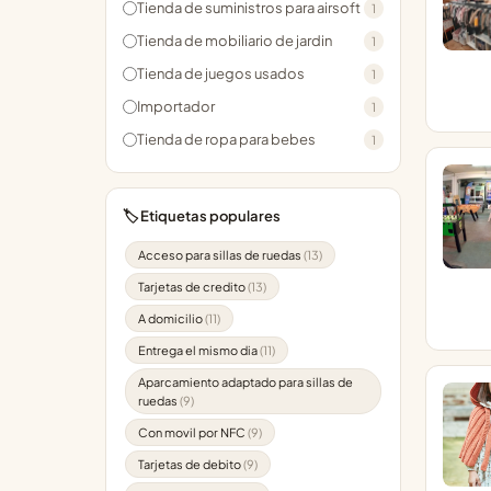
Tienda de suministros para airsoft
1
Tienda de mobiliario de jardin
1
Tienda de juegos usados
1
Importador
1
Tienda de ropa para bebes
1
🏷️ Etiquetas populares
Acceso para sillas de ruedas
(13)
Tarjetas de credito
(13)
A domicilio
(11)
Entrega el mismo dia
(11)
Aparcamiento adaptado para sillas de
ruedas
(9)
Con movil por NFC
(9)
Tarjetas de debito
(9)