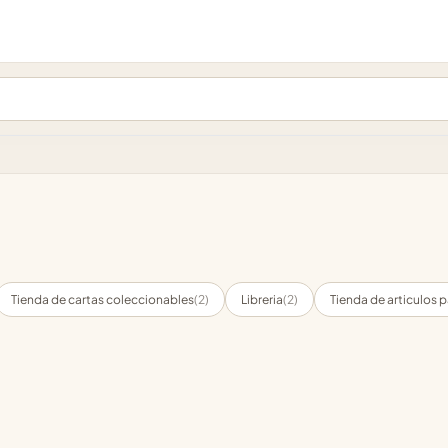
Tienda de cartas coleccionables
(2)
Libreria
(2)
Tienda de articulos p