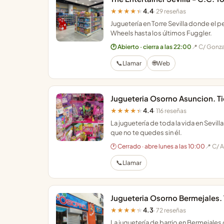
4.4
★★★★★
· 29 reseñas
Juguetería en Torre Sevilla donde el 
Wheels hasta los últimos Fuggler.
🕐 Abierto · cierra a las 22:00
📍 C/ Gonza
📞
🌐
Llamar
Web
Jugueteria Osorno Asuncion. Tie
4.4
★★★★★
· 116 reseñas
La juguetería de toda la vida en Sevil
que no te quedes sin él.
🕐 Cerrado · abre lunes a las 10:00
📍 C/ A
📞
Llamar
Jugueteria Osorno Bermejales. T
4.3
★★★★★
· 72 reseñas
La juguetería de barrio en Bermejales