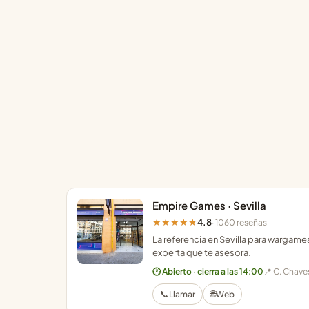
Empire Games · Sevilla
4.8
★★★★★
· 1060 reseñas
La referencia en Sevilla para wargame
experta que te asesora.
🕐 Abierto · cierra a las 14:00
📍 C. Chaves
📞
🌐
Llamar
Web