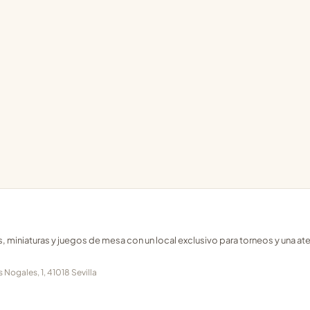
s, miniaturas y juegos de mesa con un local exclusivo para torneos y una at
 Nogales, 1, 41018 Sevilla