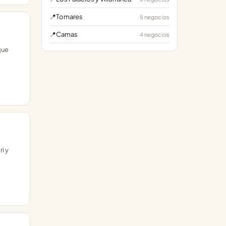
📍
Tomares
5 negocios
📍
Camas
4 negocios
que
i y