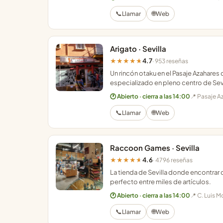
📞
🌐
Llamar
Web
Arigato · Sevilla
4.7
★★★★★
· 953 reseñas
Un rincón otaku en el Pasaje Azahare
especializado en pleno centro de Sevi
🕐 Abierto · cierra a las 14:00
📍 Pasaje A
📞
🌐
Llamar
Web
Raccoon Games · Sevilla
4.6
★★★★★
· 4796 reseñas
La tienda de Sevilla donde encontrar
perfecto entre miles de artículos.
🕐 Abierto · cierra a las 14:00
📍 C. Luis M
📞
🌐
Llamar
Web