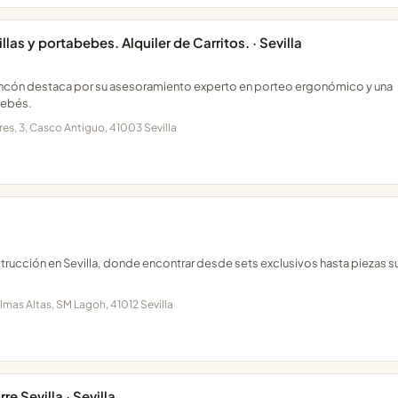
las y portabebes. Alquiler de Carritos. · Sevilla
 rincón destaca por su asesoramiento experto en porteo ergonómico y una
bebés.
ares, 3, Casco Antiguo, 41003 Sevilla
strucción en Sevilla, donde encontrar desde sets exclusivos hasta piezas s
almas Altas, SM Lagoh, 41012 Sevilla
re Sevilla · Sevilla