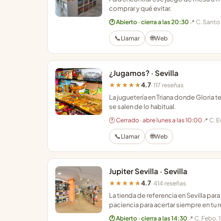
comprar y qué evitar.
🕐 Abierto · cierra a las 20:30
📍 C. Santo
📞
🌐
Llamar
Web
¿Jugamos? · Sevilla
4.7
★★★★★
· 117 reseñas
La juguetería en Triana donde Gloria
se salen de lo habitual.
🕐 Cerrado · abre lunes a las 10:00
📍 C. E
📞
🌐
Llamar
Web
Jupiter Sevilla · Sevilla
4.7
★★★★★
· 414 reseñas
La tienda de referencia en Sevilla p
paciencia para acertar siempre en tu 
🕐 Abierto · cierra a las 14:30
📍 C. Febo, 