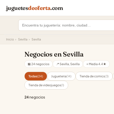
juguetes
deoferta
.com
Inicio
›
Sevilla
›
Sevilla
Negocios en Sevilla
🏪 24 negocios
📍 Sevilla, Sevilla
⭐ Media 4.4★
Todas
(24)
Jugueteria
(14)
Tienda de comics
(3)
Tienda de videojuegos
(1)
24
negocios