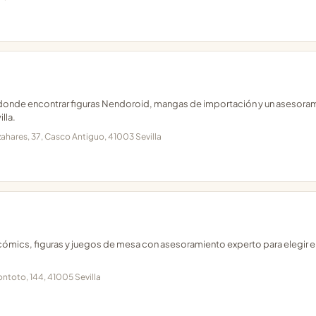
s donde encontrar figuras Nendoroid, mangas de importación y un asesora
lla.
zahares, 37, Casco Antiguo, 41003 Sevilla
 cómics, figuras y juegos de mesa con asesoramiento experto para elegir e
ontoto, 144, 41005 Sevilla