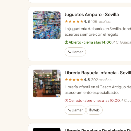
Juguetes Amparo · Sevilla
4.8
★★★★★
· 105 reseñas
La juguetería de barrio en Sevilla d
aciertes siempre con el regalo.
🕐 Abierto · cierra a las 14:00
📍 C. Guadal
📞
Llamar
Libreria Rayuela Infancia · Sevil
4.8
★★★★★
· 302 reseñas
Librería infantil en el Casco Antiguo d
asesoramiento especializado.
🕐 Cerrado · abre lunes a las 10:00
📍 C. 
📞
🌐
Llamar
Web
Libreria Papeleria Reciclados D