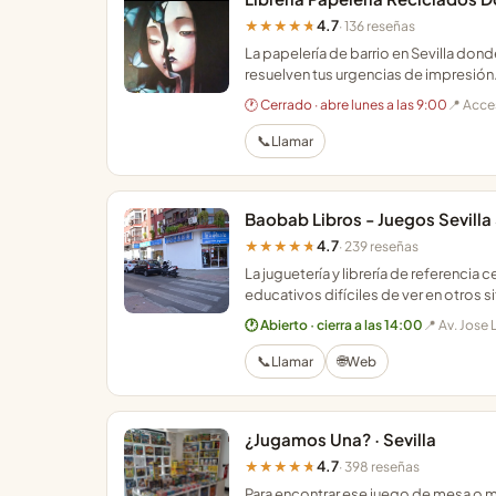
4.7
★★★★★
· 136 reseñas
La papelería de barrio en Sevilla don
resuelven tus urgencias de impresión
🕐 Cerrado · abre lunes a las 9:00
📍 Acce
📞
Llamar
Baobab Libros - Juegos Sevilla 
4.7
★★★★★
· 239 reseñas
La juguetería y librería de referenci
educativos difíciles de ver en otros si
🕐 Abierto · cierra a las 14:00
📍 Av. Jose 
📞
🌐
Llamar
Web
¿Jugamos Una? · Sevilla
4.7
★★★★★
· 398 reseñas
Para encontrar ese juego de mesa o m