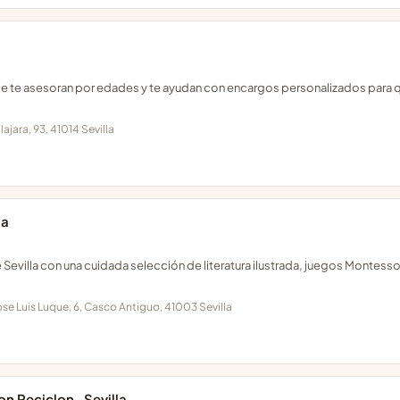
onde te asesoran por edades y te ayudan con encargos personalizados para 
ajara, 93, 41014 Sevilla
la
e Sevilla con una cuidada selección de literatura ilustrada, juegos Montessor
Jose Luis Luque, 6, Casco Antiguo, 41003 Sevilla
on Reciclon · Sevilla