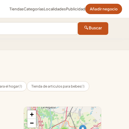
Tiendas
Categorías
Localidades
Publicidad
Añadir negocio
🔍 Buscar
ara el hogar
(1)
Tienda de articulos para bebes
(1)
+
−