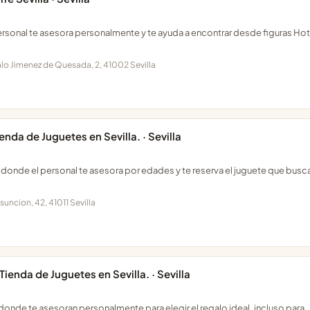
personal te asesora personalmente y te ayuda a encontrar desde figuras Hot
lo Jimenez de Quesada, 2, 41002 Sevilla
nda de Juguetes en Sevilla. · Sevilla
la donde el personal te asesora por edades y te reserva el juguete que busc
suncion, 42, 41011 Sevilla
ienda de Juguetes en Sevilla. · Sevilla
 donde te asesoran personalmente para elegir el regalo ideal, incluso para