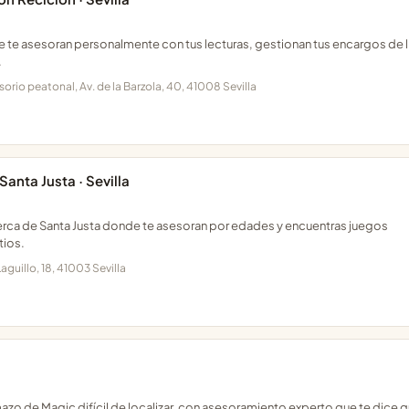
de te asesoran personalmente con tus lecturas, gestionan tus encargos de l
.
sorio peatonal, Av. de la Barzola, 40, 41008 Sevilla
Santa Justa · Sevilla
a cerca de Santa Justa donde te asesoran por edades y encuentras juegos
tios.
Laguillo, 18, 41003 Sevilla
azo de Magic difícil de localizar, con asesoramiento experto que te dice 