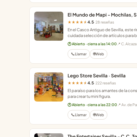
El Mundo de Mapi - Mochilas, Sil
4.5
★★★★★
· 28 reseñas
En el Casco Antiguo de Sevilla, este
cuidada selección de artículos para 
🕐 Abierto · cierra a las 14:00
📍 C. Alcaz
📞
🌐
Llamar
Web
Lego Store Sevilla · Sevilla
4.5
★★★★★
· 222 reseñas
El paraíso para los amantes de la con
para crear tu mini figura.
🕐 Abierto · cierra a las 22:00
📍 Av. de P
📞
🌐
Llamar
Web
The Entertainer Sevilla - C.C. Tor