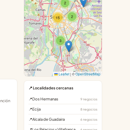
2
2
15
3
Leaflet
|
©
OpenStreetMap
📍 Localidades cercanas
📍
Dos Hermanas
9 negocios
ención
📍
Ecija
8 negocios
📍
Alcala de Guadaira
6 negocios
📍
Los Palacios y Villafranca
6 negocios