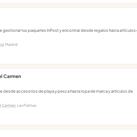
e gestionar tus paquetes InPost y encontrar desde regalos hasta artículos
id
, Madrid
del Carmen
e desde accesorios de playa y pesca hasta ropa de marca y artículos de
el Carmen
, Las Palmas