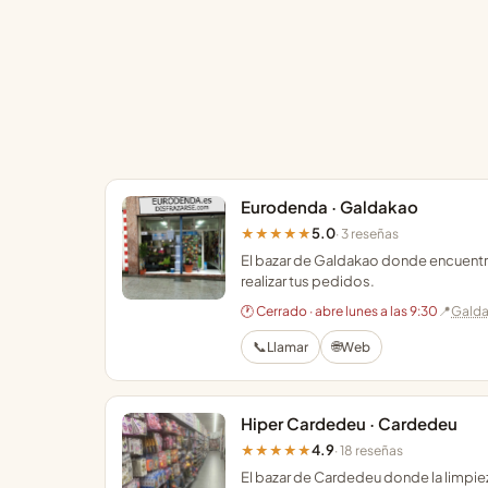
Eurodenda · Galdakao
5.0
★★★★★
· 3 reseñas
El bazar de Galdakao donde encuentra
realizar tus pedidos.
🕐 Cerrado · abre lunes a las 9:30
📍
Gald
📞
🌐
Llamar
Web
Hiper Cardedeu · Cardedeu
4.9
★★★★★
· 18 reseñas
El bazar de Cardedeu donde la limpiez