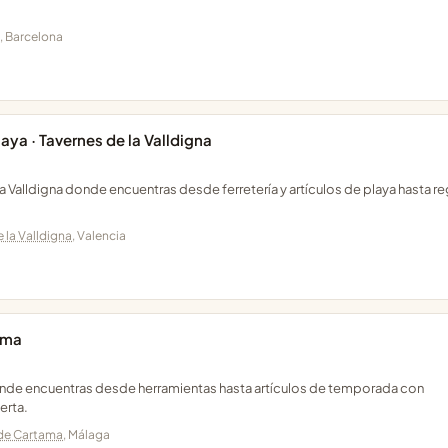
, Barcelona
aya · Tavernes de la Valldigna
la Valldigna donde encuentras desde ferretería y artículos de playa hasta r
 la Valldigna
, Valencia
ama
donde encuentras desde herramientas hasta artículos de temporada con
erta.
 de Cartama
, Málaga