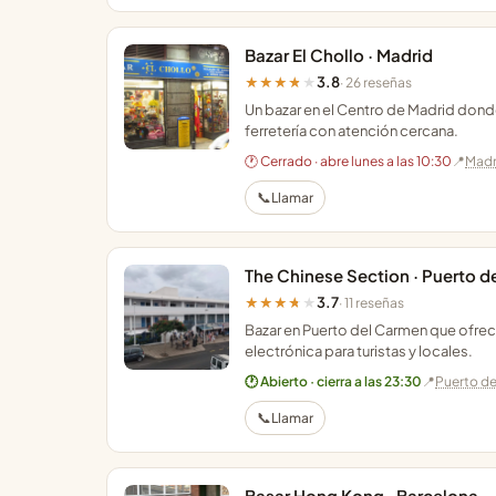
Bazar El Chollo · Madrid
3.8
★★★★★
· 26 reseñas
Un bazar en el Centro de Madrid dond
ferretería con atención cercana.
🕐 Cerrado · abre lunes a las 10:30
📍
Madr
📞
Llamar
The Chinese Section · Puerto 
3.7
★★★★★
· 11 reseñas
Bazar en Puerto del Carmen que ofrec
electrónica para turistas y locales.
🕐 Abierto · cierra a las 23:30
📍
Puerto d
📞
Llamar
Basar Hong Kong · Barcelona