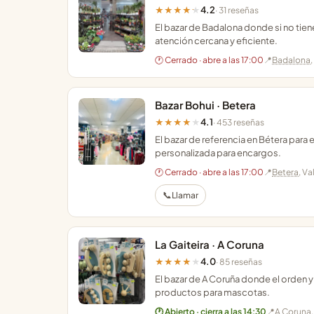
4.2
★★★★★
· 31 reseñas
El bazar de Badalona donde si no tiene
atención cercana y eficiente.
🕐 Cerrado · abre a las 17:00
📍
Badalona
Bazar Bohui · Betera
4.1
★★★★★
· 453 reseñas
El bazar de referencia en Bétera para
personalizada para encargos.
🕐 Cerrado · abre a las 17:00
📍
Betera
, Va
📞
Llamar
La Gaiteira · A Coruna
4.0
★★★★★
· 85 reseñas
El bazar de A Coruña donde el orden y 
productos para mascotas.
🕐 Abierto · cierra a las 14:30
📍
A Coruna