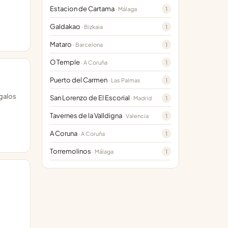
Estacion de Cartama
1
· Málaga
Galdakao
1
· Bizkaia
Mataro
1
· Barcelona
O Temple
1
· A Coruña
Puerto del Carmen
1
· Las Palmas
egalos
San Lorenzo de El Escorial
1
· Madrid
Tavernes de la Valldigna
1
· Valencia
A Coruna
1
· A Coruña
Torremolinos
1
· Málaga