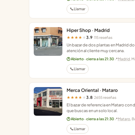
📞
Llamar
Hiper Shop · Madrid
3.9
★★★★★
· 115 reseñas
Un bazar de dos plantas en Madrid do
atención al cliente muy cercana.
🕐 Abierto · cierra a las 21:30
📍
Madrid
, M
📞
Llamar
Merca Oriental · Mataro
3.8
★★★★★
· 2655 reseñas
El bazar de referencia en Mataro con d
que buscas en un solo local.
🕐 Abierto · cierra a las 21:30
📍
Mataro
, 
📞
Llamar