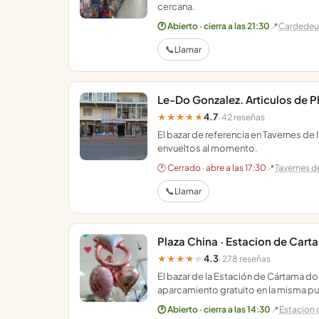
cercana.
🕐 Abierto · cierra a las 21:30
📍
Cardedeu
📞
Llamar
Le-Do Gonzalez. Articulos de Pl
4.7
★★★★★
· 42 reseñas
El bazar de referencia en Tavernes de 
envueltos al momento.
🕐 Cerrado · abre a las 17:30
📍
Tavernes de
📞
Llamar
Plaza China · Estacion de Cart
4.3
★★★★★
· 278 reseñas
El bazar de la Estación de Cártama 
aparcamiento gratuito en la misma pu
🕐 Abierto · cierra a las 14:30
📍
Estacion