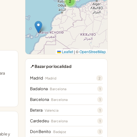
2
Leaflet
|
©
OpenStreetMap
📍 Bazar por localidad
ara
Madrid
2
· Madrid
Badalona
1
· Barcelona
Barcelona
1
· Barcelona
Betera
1
· Valencia
Cardedeu
1
· Barcelona
Don Benito
1
· Badajoz
able y