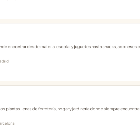
nde encontrar desde material escolar y juguetes hasta snacks japoneses 
adrid
os plantas llenas de ferretería, hogar y jardinería donde siempre encuentra
Barcelona