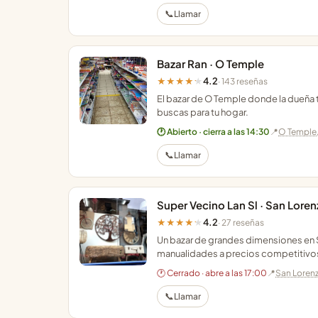
📞
Llamar
Bazar Ran · O Temple
4.2
★★★★★
· 143 reseñas
El bazar de O Temple donde la dueña
buscas para tu hogar.
🕐 Abierto · cierra a las 14:30
📍
O Temple
📞
Llamar
Super Vecino Lan Sl · San Loren
4.2
★★★★★
· 27 reseñas
Un bazar de grandes dimensiones en S
manualidades a precios competitivo
🕐 Cerrado · abre a las 17:00
📍
San Lorenz
📞
Llamar