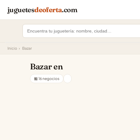
juguetes
deoferta
.com
Inicio
›
Bazar
Bazar en
🏪 16 negocios