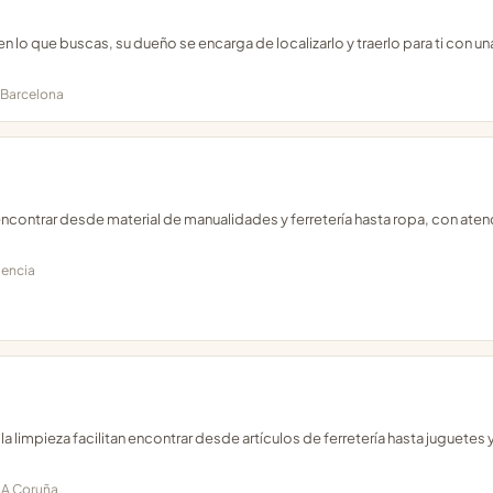
n lo que buscas, su dueño se encarga de localizarlo y traerlo para ti con un
, Barcelona
 encontrar desde material de manualidades y ferretería hasta ropa, con aten
lencia
la limpieza facilitan encontrar desde artículos de ferretería hasta juguetes 
, A Coruña