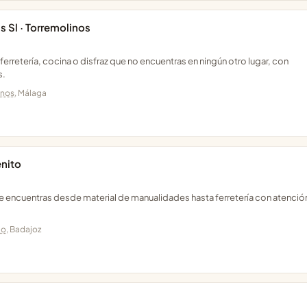
s Sl · Torremolinos
erretería, cocina o disfraz que no encuentras en ningún otro lugar, con
s.
inos
, Málaga
enito
 encuentras desde material de manualidades hasta ferretería con atenció
to
, Badajoz