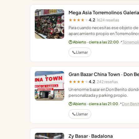
Mega Asia Torremolinos Galeria
4.2
★★★★★
· 1624 reseñas
Para cuando necesitas ese objeto de f
aparcamiento propio en Torremolino
🕐 Abierto · cierra a las 22:00
📍
Torremol
📞
Llamar
Gran Bazar China Town · Don B
4.2
★★★★★
· 242 reseñas
Un enorme bazar en Don Benito donde
personalizada y parking propio.
🕐 Abierto · cierra a las 21:00
📍
Don Beni
📞
Llamar
Zy Basar · Badalona