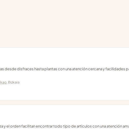
s desde disfraces hasta plantas con una atención cercana y facilidades p
akao
, Bizkaia
a y el orden facilitan encontrar todo tipo de artículos con una atención am