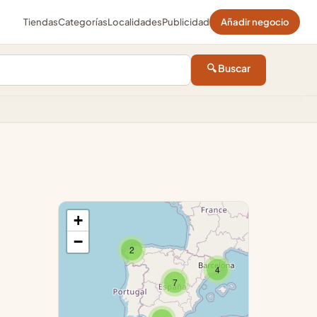
Tiendas
Categorías
Localidades
Publicidad
Añadir negocio
🔍 Buscar
+
−
2
4
7