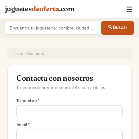
☰
juguetes
deoferta
.com
🔍 Buscar
Inicio
›
Contacto
Contacta con nosotros
Te respondemos en menos de 48 horas hábiles.
Tu nombre *
Email *