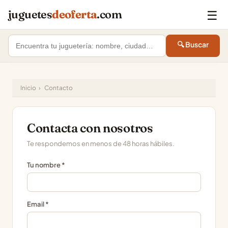
☰
juguetes
deoferta
.com
🔍 Buscar
Inicio
›
Contacto
Contacta con nosotros
Te respondemos en menos de 48 horas hábiles.
Tu nombre *
Email *