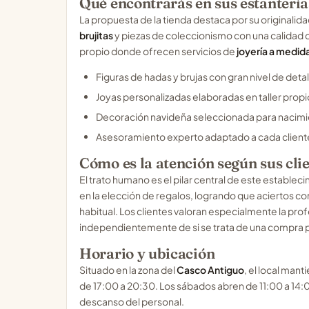
Qué encontrarás en sus estantería
La propuesta de la tienda destaca por su originalida
brujitas
y piezas de coleccionismo con una calidad q
propio donde ofrecen servicios de
joyería a medid
Figuras de hadas y brujas con gran nivel de detal
Joyas personalizadas elaboradas en taller propi
Decoración navideña seleccionada para nacim
Asesoramiento experto adaptado a cada client
Cómo es la atención según sus cli
El trato humano es el pilar central de este establec
en la elección de regalos, logrando que aciertos com
habitual. Los clientes valoran especialmente la prof
independientemente de si se trata de una compra
Horario y ubicación
Situado en la zona del
Casco Antiguo
, el local mant
de 17:00 a 20:30. Los sábados abren de 11:00 a 14
descanso del personal.