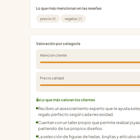
Lo que más mencionan en las reseñas
precio
(8)
regalos
(2)
Valoración por categoría
Atencion cliente
Precio calidad
👍 Lo que más valoran los clientes
Recibes un asesoramiento experto que te ayuda a eleg
regalo perfecto según cada necesidad.
Cuentan con un taller propio que permite realizar joya
partiendo de tus propios diseños.
La selección de figuras de hadas, brujitas y artículos