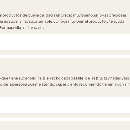
e productos de buena calidad a un precio muy bueno,un joyas preciosas
que es super simpatica ,amable,conoce muy bien el producto y te ayuda
a maravilla , mi tienda f…
que tiene super original bien echo cada detalle, de las brujita y hadas y las
to de la persona que me atendio super bien lo recomiendo tienen muchisi