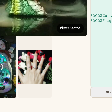
50003 Calle C
50003 Zarag
📷 Ver 5 fotos
👁️ 