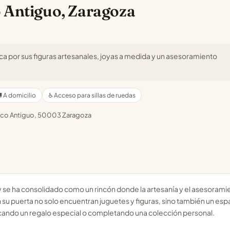
 Antiguo, Zaragoza
ca por sus figuras artesanales, joyas a medida y un asesoramiento
 A domicilio
♿ Acceso para sillas de ruedas
asco Antiguo, 50003 Zaragoza
se ha consolidado como un rincón donde la artesanía y el asesorami
 su puerta no solo encuentran juguetes y figuras, sino también un esp
uscando un regalo especial o completando una colección personal.