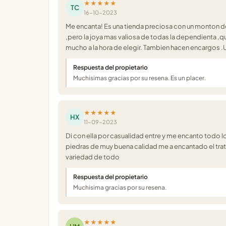
★★★★★
TC
16-10-2023
Me encanta! Es una tienda preciosa con un monton d
,pero la joya mas valiosa de todas la dependienta ,
mucho a la hora de elegir. Tambien hacen encargos .Un
Respuesta del propietario
Muchisimas gracias por su resena. Es un placer.
★★★★★
HX
11-09-2023
Di con ella por casualidad entre y me encanto todo lo 
piedras de muy buena calidad me a encantado el tra
variedad de todo
Respuesta del propietario
Muchisima gracias por su resena.
★★★★★