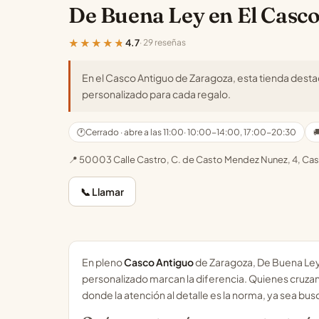
De Buena Ley en El Casco
★★★★★
4.7
· 29 reseñas
En el Casco Antiguo de Zaragoza, esta tienda desta
personalizado para cada regalo.
🕐
Cerrado · abre a las 11:00
· 10:00-14:00, 17:00-20:30

📍 50003 Calle Castro, C. de Casto Mendez Nunez, 4, C
📞 Llamar
En pleno
Casco Antiguo
de Zaragoza, De Buena Ley 
personalizado marcan la diferencia. Quienes cruzan
donde la atención al detalle es la norma, ya sea b