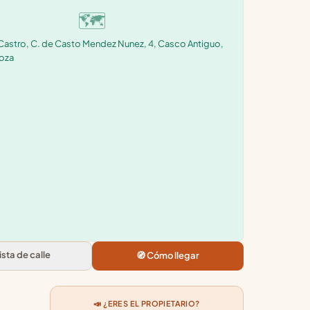
🗺️
astro, C. de Casto Mendez Nunez, 4, Casco Antiguo,
oza
Vista de calle
🧭 Cómo llegar
📣 ¿ERES EL PROPIETARIO?