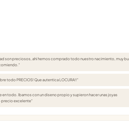
avidad son preciosos, ahi hemos comprado todo nuestro nacimiento, muy b
recomiendo."
 sobre todo PRECIOS! Que autentica LOCURA!!"
rte en todo. Ibamos con un diseno propio y supieron hacer unas joyas
 precio excelente"