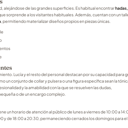
s
d, alejándose de las grandes superficies. Es habitual encontrar
hadas,
ue sorprende a los visitantes habituales. Además, cuentan con un tall
a
, permitiendo materializar diseños propios en piezas únicas.
le
o
ientos
e
entes
imiento. Lucía y el resto del personal destacan por su capacidad para g
o un conjunto de collar y pulsera o una figura específica sean la tónic
esionalidad y la amabilidad con la que se resuelven las dudas,
 pequeña o de un encargo complejo.
iene un horario de atención al público de lunes a viernes de 10:00 a 14:
:00 y de 18:00 a 20:30, permaneciendo cerrados los domingos para el