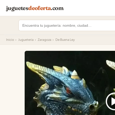
juguetes
deoferta
.com
Inicio
›
Jugueteria
›
Zaragoza
›
De Buena Ley