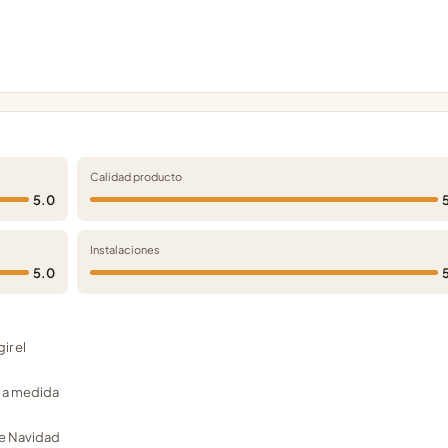
Calidad producto
5.0
Instalaciones
5.0
ir el
s a medida
 de Navidad