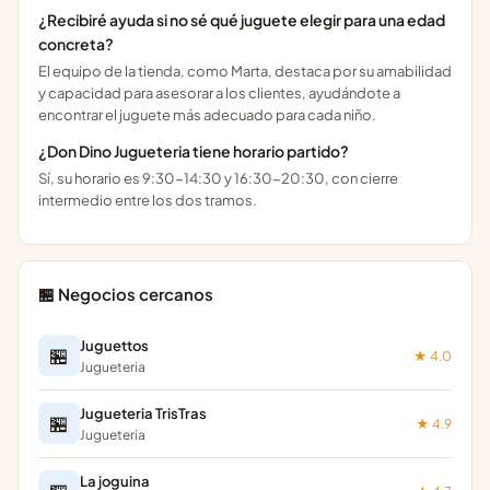
¿Recibiré ayuda si no sé qué juguete elegir para una edad
concreta?
El equipo de la tienda, como Marta, destaca por su amabilidad
y capacidad para asesorar a los clientes, ayudándote a
encontrar el juguete más adecuado para cada niño.
¿Don Dino Jugueteria tiene horario partido?
Sí, su horario es 9:30-14:30 y 16:30-20:30, con cierre
intermedio entre los dos tramos.
🏪 Negocios cercanos
Juguettos
🏪
★ 4.0
Jugueteria
Jugueteria TrisTras
🏪
★ 4.9
Jugueteria
La joguina