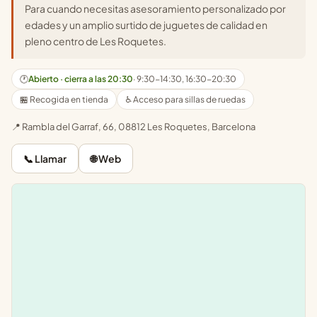
Para cuando necesitas asesoramiento personalizado por
edades y un amplio surtido de juguetes de calidad en
pleno centro de Les Roquetes.
🕐
Abierto · cierra a las 20:30
· 9:30-14:30, 16:30-20:30
🏪 Recogida en tienda
♿ Acceso para sillas de ruedas
📍 Rambla del Garraf, 66, 08812 Les Roquetes, Barcelona
📞 Llamar
🌐 Web
Leaflet
|
©
OpenStreetMap
+