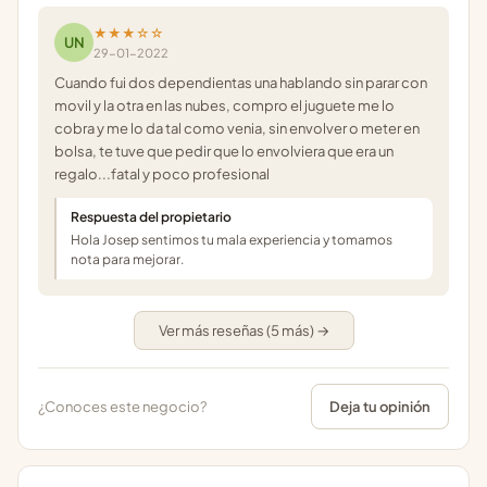
★★★☆☆
UN
29-01-2022
Cuando fui dos dependientas una hablando sin parar con
movil y la otra en las nubes, compro el juguete me lo
cobra y me lo da tal como venia, sin envolver o meter en
bolsa, te tuve que pedir que lo envolviera que era un
regalo...fatal y poco profesional
Respuesta del propietario
Hola Josep sentimos tu mala experiencia y tomamos
nota para mejorar.
Ver más reseñas (5 más) →
¿Conoces este negocio?
Deja tu opinión