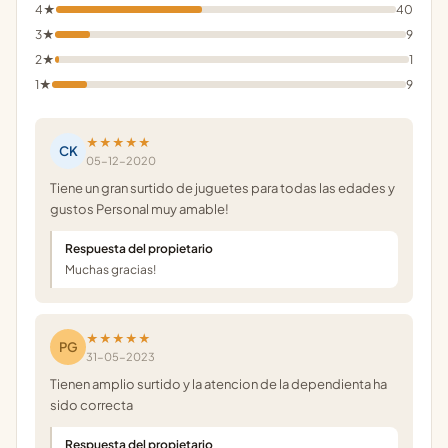
4★
40
3★
9
2★
1
1★
9
★★★★★
CK
05-12-2020
Tiene un gran surtido de juguetes para todas las edades y
gustos Personal muy amable!
Respuesta del propietario
Muchas gracias!
★★★★★
PG
31-05-2023
Tienen amplio surtido y la atencion de la dependienta ha
sido correcta
Respuesta del propietario