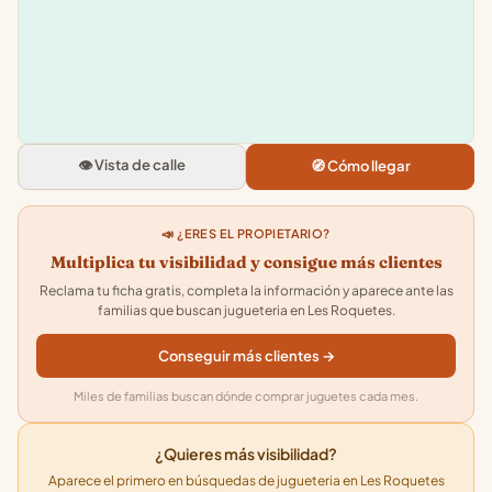
−
Don Dino Jugueteria
Rambla del Garraf, 66, 08812 Le
Roquetes, Barcelona
👁️ Vista de calle
🧭 Cómo llegar
3.9
★★★★★
· 92
📣 ¿ERES EL PROPIETARIO?
Multiplica tu visibilidad y consigue más clientes
Reclama tu ficha gratis, completa la información y aparece ante las
familias que buscan jugueteria en Les Roquetes.
Conseguir más clientes →
Miles de familias buscan dónde comprar juguetes cada mes.
¿Quieres más visibilidad?
Aparece el primero en búsquedas de jugueteria en Les Roquetes