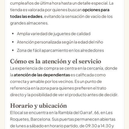
cumpleaños de última hora hasta un detalle especial. La
tienda es valorada por quienes buscan
opciones para
todas las edades
, evitando la sensación de vacío de los
grandes almacenes.
Amplia variedad de juguetes de calidad
Atención personalizada según la edad del niño
Zona de fácil aparcamiento en los alrededores
Cómo es la atención y el servicio
La experiencia de compra se centra en la cercanía, donde
la
atención de las dependientas
es calificada como
correcta y amable por los vecinos. Es un punto de
referencia en la zona para quienes prefieren el trato
directo y la posibilidad de ver el producto antes de decidir.
Horario y ubicación
El local se encuentra en la Rambla del Garraf, 66, en Les
Roquetes, Barcelona. Sus puertas permanecen abiertas
de lunes a sábado en horario partido, de 09:30 a 14:30 y