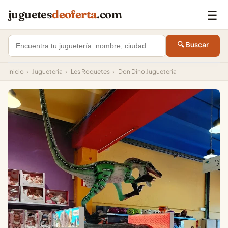
☰
juguetes
deoferta
.com
🔍 Buscar
Inicio
›
Jugueteria
›
Les Roquetes
›
Don Dino Jugueteria