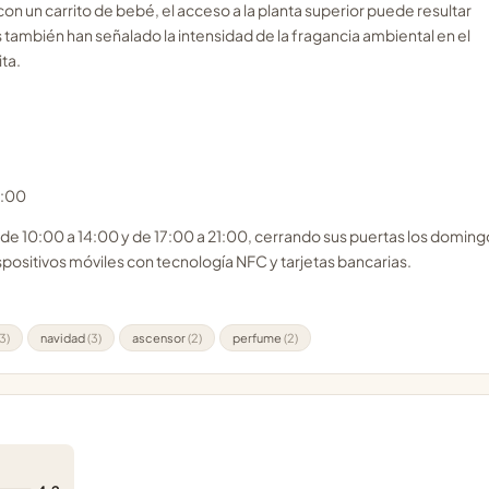
con un carrito de bebé, el acceso a la planta superior puede resultar
s también han señalado la intensidad de la fragancia ambiental en el
ita.
1:00
 de 10:00 a 14:00 y de 17:00 a 21:00, cerrando sus puertas los doming
ositivos móviles con tecnología NFC y tarjetas bancarias.
(3)
navidad
(3)
ascensor
(2)
perfume
(2)