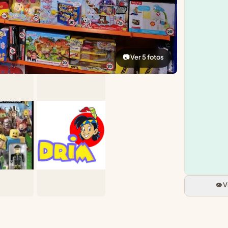
📷 Ver 5 fotos
👁️ 