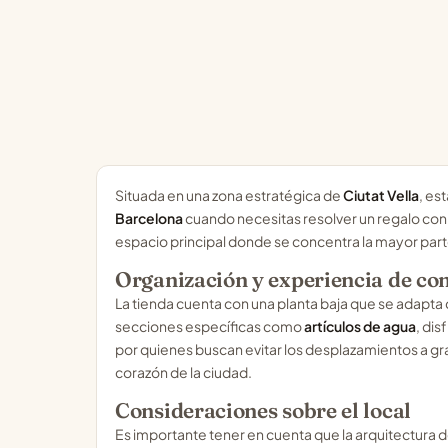
Situada en una zona estratégica de
Ciutat Vella
, es
Barcelona
cuando necesitas resolver un regalo con ra
espacio principal donde se concentra la mayor par
Organización y experiencia de c
La tienda cuenta con una planta baja que se adapt
secciones específicas como
artículos de agua
, di
por quienes buscan evitar los desplazamientos a g
corazón de la ciudad.
Consideraciones sobre el local
Es importante tener en cuenta que la arquitectura d