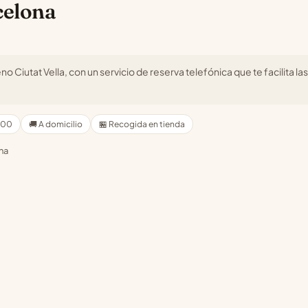
celona
 Ciutat Vella, con un servicio de reserva telefónica que te facilita las
1:00
🚚 A domicilio
🏪 Recogida en tienda
ona