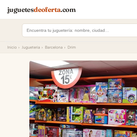
juguetes
deoferta
.com
Inicio
›
Jugueteria
›
Barcelona
›
Drim