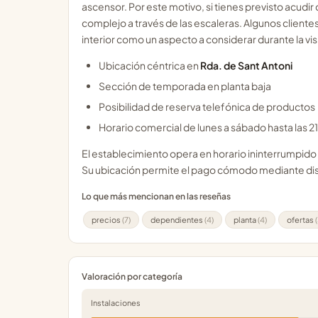
ascensor. Por este motivo, si tienes previsto acudir 
complejo a través de las escaleras. Algunos cliente
interior como un aspecto a considerar durante la vis
Ubicación céntrica en
Rda. de Sant Antoni
Sección de temporada en planta baja
Posibilidad de reserva telefónica de productos
Horario comercial de lunes a sábado hasta las 2
El establecimiento opera en horario ininterrumpido
Su ubicación permite el pago cómodo mediante disp
Lo que más mencionan en las reseñas
precios
(7)
dependientes
(4)
planta
(4)
ofertas
Valoración por categoría
Instalaciones