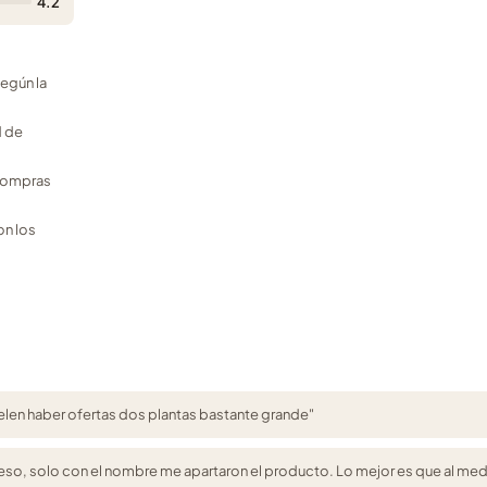
4.2
egún la
d de
 compras
on los
elen haber ofertas dos plantas bastante grande"
ngreso, solo con el nombre me apartaron el producto. Lo mejor es que al me