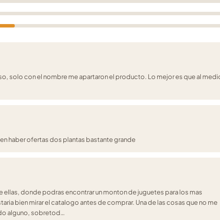
greso, solo con el nombre me apartaron el producto. Lo mejor es que al medi
len haber ofertas dos plantas bastante grande
 de ellas, donde podras encontrar un monton de juguetes para los mas
taria bien mirar el catalogo antes de comprar. Una de las cosas que no me
tido alguno, sobretod…