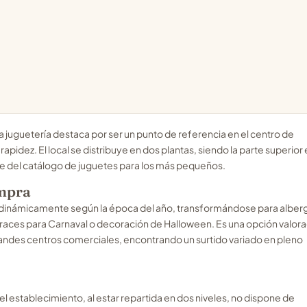
ta juguetería destaca por ser un punto de referencia en el centro de
pidez. El local se distribuye en dos plantas, siendo la parte superior 
te del catálogo de juguetes para los más pequeños.
ompra
a dinámicamente según la época del año, transformándose para alber
sfraces para Carnaval o decoración de Halloween. Es una opción valor
randes centros comerciales, encontrando un surtido variado en pleno
el establecimiento, al estar repartida en dos niveles, no dispone de