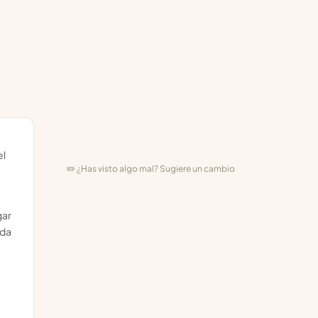
el
✏️ ¿Has visto algo mal? Sugiere un cambio
gar
ada