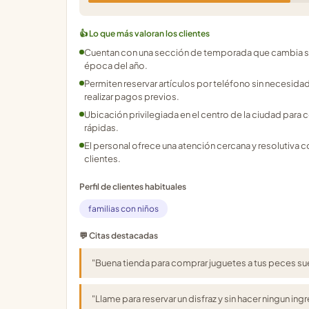
👍 Lo que más valoran los clientes
Cuentan con una sección de temporada que cambia s
época del año.
Permiten reservar artículos por teléfono sin necesida
realizar pagos previos.
Ubicación privilegiada en el centro de la ciudad para
rápidas.
El personal ofrece una atención cercana y resolutiva c
clientes.
Perfil de clientes habituales
familias con niños
💬 Citas destacadas
"Buena tienda para comprar juguetes a tus peces su
"Llame para reservar un disfraz y sin hacer ningun i