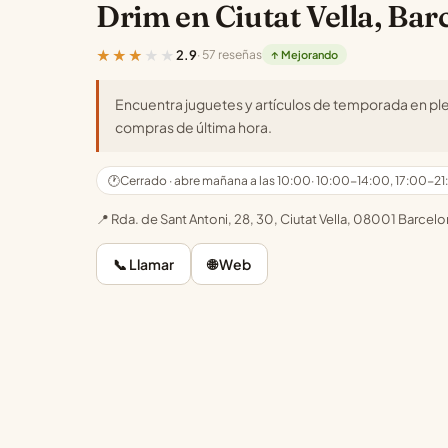
Drim en Ciutat Vella, Bar
★★★★★
2.9
· 57 reseñas
↑ Mejorando
Encuentra juguetes y artículos de temporada en pleno
compras de última hora.
🕐
Cerrado · abre mañana a las 10:00
· 10:00-14:00, 17:00-2
📍 Rda. de Sant Antoni, 28, 30, Ciutat Vella, 08001 Barcel
📞 Llamar
🌐 Web