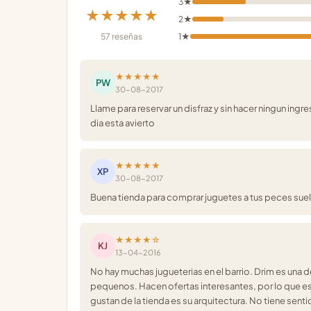
3★
★★★★★
2★
57 reseñas
1★
★★★★★
PW
30-08-2017
Llame para reservar un disfraz y sin hacer ningun in
dia esta avierto
★★★★★
XP
30-08-2017
Buena tienda para comprar juguetes a tus peces sue
★★★★☆
KJ
13-04-2016
No hay muchas jugueterias en el barrio. Drim es una
pequenos. Hacen ofertas interesantes, por lo que es
gustan de la tienda es su arquitectura. No tiene sen