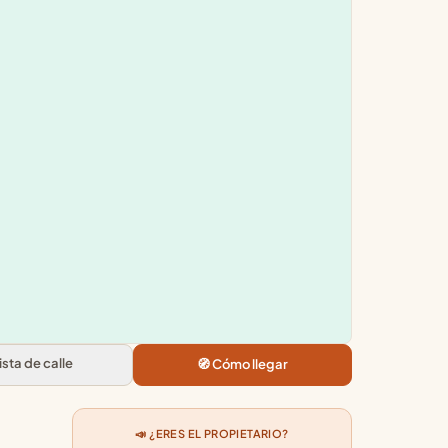
Leaflet
|
©
OpenStreetMap
+
×
−
Drim
Rda. de Sant Antoni, 28, 30, Ciutat
Vella, 08001 Barcelona
2.9
★★★★★
· 57
Vista de calle
🧭 Cómo llegar
📣 ¿ERES EL PROPIETARIO?