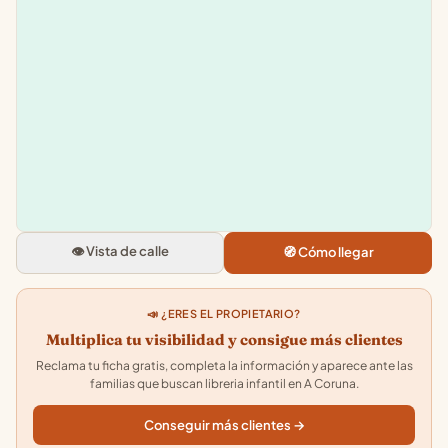
Leaflet
|
©
OpenStreetMap
+
−
El Faro de los Tres Mundo
Rua Rosalia de Castro, 15, Bajo
A Coruna
👁️ Vista de calle
🧭 Cómo llegar
4.7
★★★★★
· 386
📣 ¿ERES EL PROPIETARIO?
Multiplica tu visibilidad y consigue más clientes
Reclama tu ficha gratis, completa la información y aparece ante las
familias que buscan libreria infantil en A Coruna.
Conseguir más clientes →