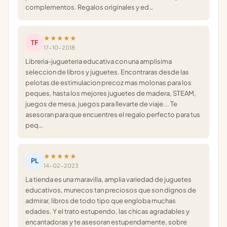
complementos. Regalos originales y ed…
★★★★★
TF
17-10-2018
Libreria-jugueteria educativa con una amplisima
seleccion de libros y juguetes. Encontraras desde las
pelotas de estimulacion precoz mas molonas para los
peques, hasta los mejores juguetes de madera, STEAM,
juegos de mesa, juegos para llevarte de viaje... Te
asesoran para que encuentres el regalo perfecto para tus
peq…
★★★★★
PL
14-02-2023
La tienda es una maravilla, amplia variedad de juguetes
educativos, munecos tan preciosos que son dignos de
admirar, libros de todo tipo que engloba muchas
edades. Y el trato estupendo, las chicas agradables y
encantadoras y te asesoran estupendamente, sobre