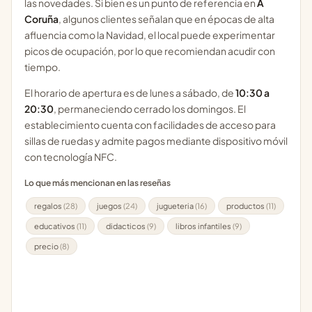
las novedades. Si bien es un punto de referencia en
A
Coruña
, algunos clientes señalan que en épocas de alta
afluencia como la Navidad, el local puede experimentar
picos de ocupación, por lo que recomiendan acudir con
tiempo.
El horario de apertura es de lunes a sábado, de
10:30 a
20:30
, permaneciendo cerrado los domingos. El
establecimiento cuenta con facilidades de acceso para
sillas de ruedas y admite pagos mediante dispositivo móvil
con tecnología NFC.
Lo que más mencionan en las reseñas
regalos
(28)
juegos
(24)
jugueteria
(16)
productos
(11)
educativos
(11)
didacticos
(9)
libros infantiles
(9)
precio
(8)