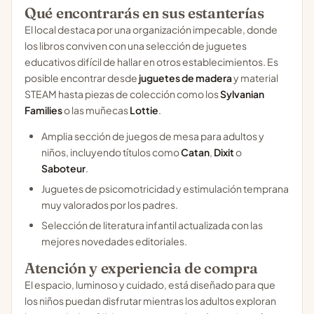
Qué encontrarás en sus estanterías
El local destaca por una organización impecable, donde
los libros conviven con una selección de juguetes
educativos difícil de hallar en otros establecimientos. Es
posible encontrar desde
juguetes de madera
y material
STEAM hasta piezas de colección como los
Sylvanian
Families
o las muñecas
Lottie
.
Amplia sección de juegos de mesa para adultos y
niños, incluyendo títulos como
Catan
,
Dixit
o
Saboteur
.
Juguetes de psicomotricidad y estimulación temprana
muy valorados por los padres.
Selección de literatura infantil actualizada con las
mejores novedades editoriales.
Atención y experiencia de compra
El espacio, luminoso y cuidado, está diseñado para que
los niños puedan disfrutar mientras los adultos exploran