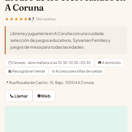
A Coruna
★★★★★
4.7
· 386 reseñas
Librería y juguetería en A Coruña con una cuidada
selección de juegos educativos, Sylvanian Families y
juegos de mesa para todas las edades.
🕐
Cerrado · abre mañana a las 10:30
· 10:30-20:30
🚚 A domicilio
🏪 Recogida en tienda
♿ Acceso para sillas de ruedas
📍 Rua Rosalia de Castro, 15, Bajo, 15004 A Coruna
📞 Llamar
🌐 Web