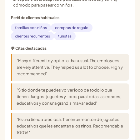
cómodo para pasear con niños.
Perfil de clientes habituales
familias con niños
compras de regalo
clientes recurrentes
turistas
💬 Citas destacadas
"Many different toy options than usual. The employees
are very attentive. They helped us a lot to choose. Highly
recommended"
"Sitio donde te puedes volver loco de todo lo que
tienen. Juegos, juguetes y libros para todas las edades,
educativos y con una grandisima variedad"
"Es una tienda preciosa. Tienen un monton de juguetes
educativos que les encantan a los ninos. Recomendable
100%"