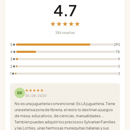
4.7
★★★★★
386 reseñas
5★
293
4★
78
3★
9
2★
3
1★
3
★★★★★
BR
30-08-2020
No es una jugueteria convencional. Es LA jugueteria. Tiene
una extensa zona de libreria, el resto lo destinan a juegos
de mesa, educativos, de ciencias, manualidades...
Tambien puedes adquirir los preciosos Sylvanian Families
y las Lotties, unas hermosas munequitas italianas y sus