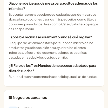
Disponen de juegos de mesa para adultos además de los
infantiles?
Sí, cuentan con una sección dedicada a juegos de mesa que
abarca tanto opciones para los más pequeños como títulos
populares para adultos, tales como Catan, Saboteur o juegos
de Escape Room.
Es posible recibir asesoramiento si no sé qué regalar?
El equipo de la tienda destaca por su conocimiento de los
productos y su disposición para ayudar a los clientes
indecisos, ofreciendo recomendaciones específicas
basadas en la edad y los gustos del niño.
¿El Faro de los Tres Mundos tiene acceso adaptado para
sillas de ruedas?
Sí, el local cuenta con entrada accesible para sillas de ruedas.
🏪 Negocios cercanos