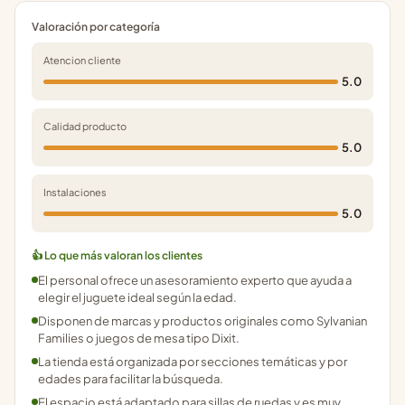
Valoración por categoría
Atencion cliente
5.0
Calidad producto
5.0
Instalaciones
5.0
👍 Lo que más valoran los clientes
El personal ofrece un asesoramiento experto que ayuda a
elegir el juguete ideal según la edad.
Disponen de marcas y productos originales como Sylvanian
Families o juegos de mesa tipo Dixit.
La tienda está organizada por secciones temáticas y por
edades para facilitar la búsqueda.
El espacio está adaptado para sillas de ruedas y es muy