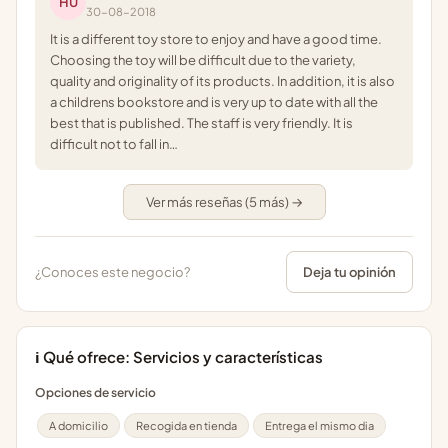
HU
30-08-2018
It is a different toy store to enjoy and have a good time.
Choosing the toy will be difficult due to the variety,
quality and originality of its products. In addition, it is also
a childrens bookstore and is very up to date with all the
best that is published. The staff is very friendly. It is
difficult not to fall in…
Ver más reseñas (5 más) →
¿Conoces este negocio?
Deja tu opinión
ℹ️ Qué ofrece: Servicios y características
Opciones de servicio
A domicilio
Recogida en tienda
Entrega el mismo dia