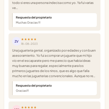
todo si eres una persona indecisa como yo. Ya fui varias
ve…
Respuesta del propietario
Muchas Gracias !!!
★★★★★
ZV
18-08-2023
Una jugueteria genial, organizado por edades y con buen
asesoramiento. Yo fui a comprar un juguete que mi hijo
vio en el escaparate pero me parecio que habia ideas
muy buenas para regalar, especialmente para los
primeros juguetes de los ninos, que es algo que falla
mucho en las jugueterias convencionales. Aunque no re…
Respuesta del propietario
Gracias!!!
★★★★★