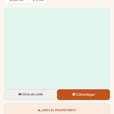
Leaflet
|
©
OpenStreetMap
+
−
Jugueteria Ma-Pe
Heriz Pasealekua, 16, 20008 Don
Gipuzkoa
👁️ Vista de calle
🧭 Cómo llegar
5.0
★★★★★
· 21
📣 ¿ERES EL PROPIETARIO?