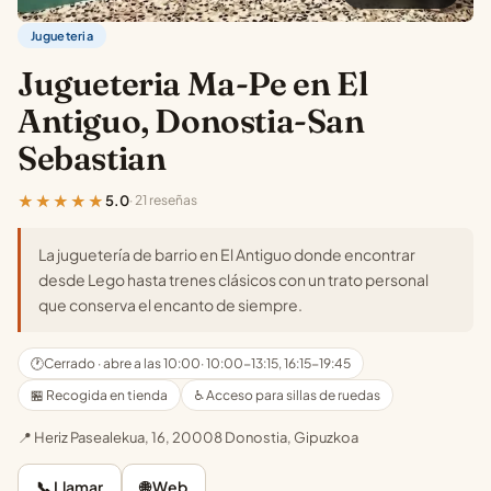
Jugueteria
Jugueteria Ma-Pe en El
Antiguo, Donostia-San
Sebastian
★★★★★
5.0
· 21 reseñas
La juguetería de barrio en El Antiguo donde encontrar
desde Lego hasta trenes clásicos con un trato personal
que conserva el encanto de siempre.
🕐
Cerrado · abre a las 10:00
· 10:00-13:15, 16:15-19:45
🏪 Recogida en tienda
♿ Acceso para sillas de ruedas
📍 Heriz Pasealekua, 16, 20008 Donostia, Gipuzkoa
📞 Llamar
🌐 Web