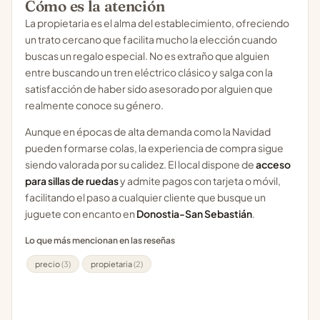
Cómo es la atención
La propietaria es el alma del establecimiento, ofreciendo
un trato cercano que facilita mucho la elección cuando
buscas un regalo especial. No es extraño que alguien
entre buscando un tren eléctrico clásico y salga con la
satisfacción de haber sido asesorado por alguien que
realmente conoce su género.
Aunque en épocas de alta demanda como la Navidad
pueden formarse colas, la experiencia de compra sigue
siendo valorada por su calidez. El local dispone de
acceso
para sillas de ruedas
y admite pagos con tarjeta o móvil,
facilitando el paso a cualquier cliente que busque un
juguete con encanto en
Donostia-San Sebastián
.
Lo que más mencionan en las reseñas
precio
(3)
propietaria
(2)