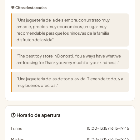
💬 Citas destacadas
"Una jugueteria de la de siempre,con un trato muy
amable, precios muy economicos,un lugar muy
recomendable para que los ninos/as de la familia
disfruten de la vida"
"The best toy store in Donosti. You always have what we
are looking for Thank you very much for your kindness."
"Una jugueteria de las de toda la vida. Tienen de todo, y a
muy buenos precios."
🕐 Horario de apertura
Lunes
10:00-13:15 / 16:15-19:45
Martes
10:00-13:15 / 16:15-19:45