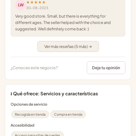
★★★★★
LW
30-08-2023
Very good store. Small, but there is everything for
different ages. The seller helped with the choice and
suggested. Well definitely come back :)
Ver más reseñas (5 más) →
¿Conoces este negocio?
Deja tu opinión
ℹ️ Qué ofrece: Servicios y características
Opciones de servicio
Recogida en tienda
Compra en tienda
Accesibilidad
Acceso para sillas de ruedas