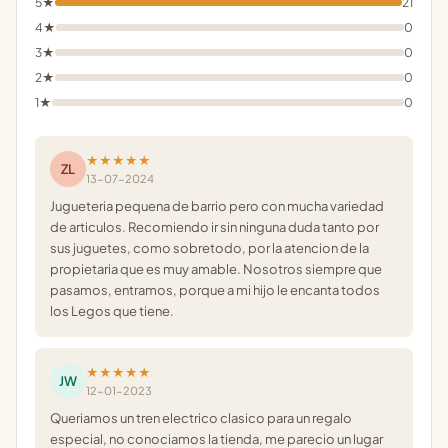
5★
21
4★
0
3★
0
2★
0
1★
0
★★★★★
ZL
13-07-2024
Jugueteria pequena de barrio pero con mucha variedad
de articulos. Recomiendo ir sin ninguna duda tanto por
sus juguetes, como sobretodo, por la atencion de la
propietaria que es muy amable. Nosotros siempre que
pasamos, entramos, porque a mi hijo le encanta todos
los Legos que tiene.
★★★★★
JW
12-01-2023
Queriamos un tren electrico clasico para un regalo
especial, no conociamos la tienda, me parecio un lugar