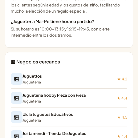
los clientes según la edad y los gustos del niño, facilitando
mucho la elección de un regalo especial.
¿Jugueteria Ma-Pe tiene horario partido?
Sí, su horario es 10:00-13:15 y 16:15-19:45, con cierre
intermedio entre los dos tramos.
🏪 Negocios cercanos
Juguettos
🏪
★ 4.2
Jugueteria
Jugueteria hobby Pieza con Pieza
🏪
★ 4.4
Jugueteria
Ulula Juguetes Educativos
🏪
★ 4.5
Jugueteria
Jostamendi - Tienda De Juguetes
🏪
★ 4.4