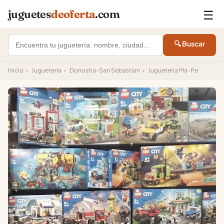
☰
juguetes
deoferta
.com
🔍 Buscar
Inicio
›
Jugueteria
›
Donostia-San Sebastian
›
Jugueteria Ma-Pe