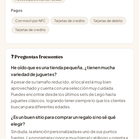
Pagos
Con movil por NFC
Tarjetas de credito
Tarjetas de debito
Tarjetas de credito
❓ Preguntas frecuentes
He oído que es una tienda pequeña, ¿tienen mucha
variedad de juguetes?
A pesar de su tamaño reducido, el local está muy bien
aprovechado y cuenta con una selección muy cuidada.
Puedes encontrar desde los últimos sets de Lego hasta
juguetes clásicos, logrando tener siempre lo que los clientes
buscan para diferentes edades.
¿Es un buen sitio para comprar un regalo si no sé qué
elegir?
Sin duda, la atención personalizada es uno de sus puntos
fuertes. La propietaria conoce muy bien el catálogo y orienta a