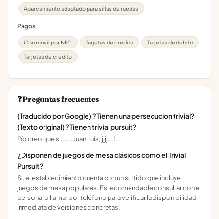
Aparcamiento adaptado para sillas de ruedas
Pagos
Con movil por NFC
Tarjetas de credito
Tarjetas de debito
Tarjetas de credito
❓ Preguntas frecuentes
(Traducido por Google) ?Tienen una persecucion trivial?
(Texto original) ?Tienen trivial pursuit?
!Yo creo que si....., Juan Luis, jjjj...!. .
¿Disponen de juegos de mesa clásicos como el Trivial
Pursuit?
Sí, el establecimiento cuenta con un surtido que incluye
juegos de mesa populares. Es recomendable consultar con el
personal o llamar por teléfono para verificar la disponibilidad
inmediata de versiones concretas.