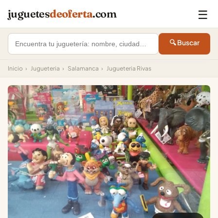
☰
juguetes
deoferta
.com
🔍 Buscar
Inicio
›
Jugueteria
›
Salamanca
›
Jugueteria Rivas