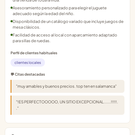
una tienda de toda la vida.
Asesoramiento personalizado para elegir el juguete
adecuado según la edad del niño.
Disponibilidad de un catálogo variado que incluye juegos de
mesa clásicos.
Facilidad de acceso al local con aparcamiento adaptado
para sillas de ruedas.
Perfil de clientes habituales
clientes locales
💬 Citas destacadas
"muy amables y buenos precios. top ten en salamanca"
"!ES PERFECTOOOOO, UN SITIO EXCEPCIONAL......!!!!!.
."