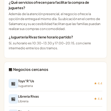
¿Qué servicios ofrecen para facilitar la compra de
juguetes?
Además de la atención presencial, el negocio ofrece la
opción de entrega el mismo día. Su ubicación en el centro de
Salamanca y su accesibilidad facilitan que las familias puedan
realizar sus compras con comodidad.
¿Jugueteria Rivas tiene horario partido?
Sí, su horario es 10:30-13:30 y 17:00-20:15, con cierre
intermedio entre los dos tramos.
🏪 Negocios cercanos
Toys"R"Us
🏪
★ 4.4
Jugueteria
Libreria Rivas
🏪
★ 4.4
Libreria