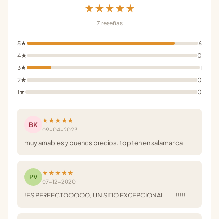
★★★★★
7 reseñas
5★
6
4★
0
3★
1
2★
0
1★
0
★★★★★
BK
09-04-2023
muy amables y buenos precios. top ten en salamanca
★★★★★
PV
07-12-2020
!ES PERFECTOOOOO, UN SITIO EXCEPCIONAL......!!!!!. .