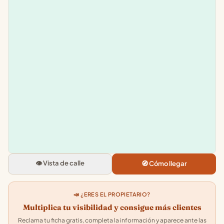
Leaflet
|
©
OpenStreetMap
+
−
Jugueteria Rivas
Cta. del Carmen, 21, bajo derech
37002 Salamanca
👁️ Vista de calle
🧭 Cómo llegar
4.7
★★★★★
· 7
📣 ¿ERES EL PROPIETARIO?
Multiplica tu visibilidad y consigue más clientes
Reclama tu ficha gratis, completa la información y aparece ante las