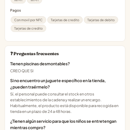
Pagos
Con movil por NFC
Tarjetas de credito
Tarjetas de debito
Tarjetas de credito
❓ Preguntas frecuentes
Tienen piscinas desmontables?
CREO QUE SI
Si no encuentro un juguete específico en la tienda,
¿pueden traérmelo?
Sí, el personal puede consultar el stock en otros
establecimientos de la cadena y realizar un encargo.
Habitualmente, el producto está disponible para recogida en
tienda en un plazo de 24 a 48 horas.
¿Tienen algún servicio para que los niños se entretengan
mientras compro?