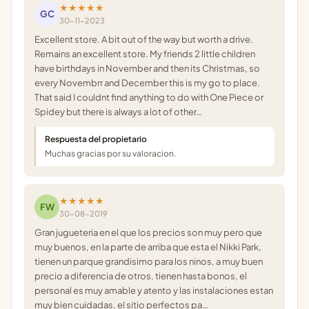
★★★★★
GC
30-11-2023
Excellent store. A bit out of the way but worth a drive.
Remains an excellent store. My friends 2 little children
have birthdays in November and then its Christmas, so
every Novembrr and December this is my go to place.
That said I couldnt find anything to do with One Piece or
Spidey but there is always a lot of other…
Respuesta del propietario
Muchas gracias por su valoracion.
★★★★★
FW
30-08-2019
Gran jugueteria en el que los precios son muy pero que
muy buenos, en la parte de arriba que esta el Nikki Park,
tienen un parque grandisimo para los ninos, a muy buen
precio a diferencia de otros, tienen hasta bonos, el
personal es muy amable y atento y las instalaciones estan
muy bien cuidadas, el sitio perfectos pa…