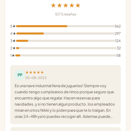
★★★★★
1073 reseñas
5★
562
4★
297
3★
124
2★
32
1★
58
★★★★★
PP
30-08-2023
Es una nave industrial llena de juguetes! Siempre voy
cuando tengo cumpleanos de ninos porque seguro que
encuentro algo que regalar. Hacen reservas para
navidades, y si no tienen algun producto, los empleados
miran en otros Nikki y lo piden para que te lo traigan. En
unas 24-48h ya lo puedes recoger alli. Ademas puede…