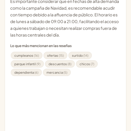
Es importante considerar que en fechas de alta demanda
como la campaña de Navidad, es recomendable acudir
con tiempo debido a la afluencia de público. El horario es
de lunes a sábado de 09:00 a 21:00, facilitando el acceso
a quienes trabajan o necesitan realizar compras fuera de
las horas centrales del día.
Lo que más mencionan en las reseñas
cumpleanos
(16)
ofertas
(15)
surtido
(14)
parque infantil
(9)
descuentos
(8)
chicos
(7)
dependienta
(6)
mercancia
(5)