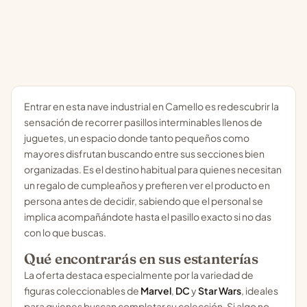
Entrar en esta nave industrial en Camello es redescubrir la
sensación de recorrer pasillos interminables llenos de
juguetes, un espacio donde tanto pequeños como
mayores disfrutan buscando entre sus secciones bien
organizadas. Es el destino habitual para quienes necesitan
un regalo de cumpleaños y prefieren ver el producto en
persona antes de decidir, sabiendo que el personal se
implica acompañándote hasta el pasillo exacto si no das
con lo que buscas.
Qué encontrarás en sus estanterías
La oferta destaca especialmente por la variedad de
figuras coleccionables de
Marvel
,
DC
y
Star Wars
, ideales
para quienes buscan completar su colección. Si algo no