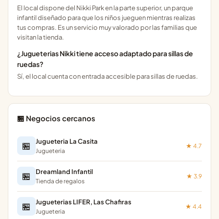
El local dispone del Nikki Park en la parte superior, un parque
infantil diseñado para que los niños jueguen mientras realizas
tus compras. Es un servicio muy valorado por las familias que
visitan la tienda.
¿Jugueterias Nikki tiene acceso adaptado para sillas de
ruedas?
Sí, el local cuenta con entrada accesible para sillas de ruedas.
🏪 Negocios cercanos
Jugueteria La Casita
🏪
★ 4.7
Jugueteria
Dreamland Infantil
🏪
★ 3.9
Tienda de regalos
Jugueterias LIFER, Las Chafiras
🏪
★ 4.4
Jugueteria