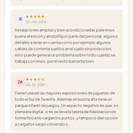
★★★★★
JE
30-08-2019
Instalaciones amplias y bien acondicionadas para ninos,
buena atencion y amsbili5por parte del personal, algunos
detalles a tener en cuenta como por ejemplo algunos
cables de corriente sueltos en el suelo sin proteccion,
esto puede generar un problema sobre todo cuando se
trabaja con ninos, por el resto bastante bien.
★★★☆☆
ZA
06-12-2017
Tienen una de las mayores exposiciones de juguetes de
todo el Sur de Tenerife. Ademas en la zona alta tiene un
parque infantil de juegos. Un aspecto negativo es que, en
plena era digital, si no se lleva la tarjeta de fidelizacion de
forma fisica no cargan los puntos, y tampoco dan opcion
a cargarlos luego volviendo c…