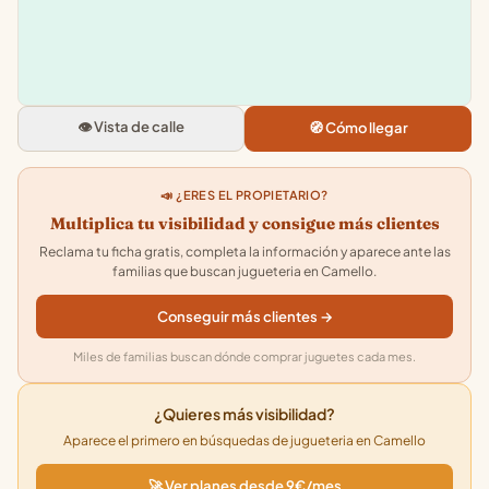
Jugueterias Nikki
Av. 7 Islas Canarias, 0 S N, 3863
Camello, Santa Cruz de Tenerife
👁️ Vista de calle
🧭 Cómo llegar
4.2
★★★★★
· 1073
📣 ¿ERES EL PROPIETARIO?
Multiplica tu visibilidad y consigue más clientes
Reclama tu ficha gratis, completa la información y aparece ante las
familias que buscan jugueteria en Camello.
Conseguir más clientes →
Miles de familias buscan dónde comprar juguetes cada mes.
¿Quieres más visibilidad?
Aparece el primero en búsquedas de jugueteria en Camello
🚀 Ver planes desde 9€/mes