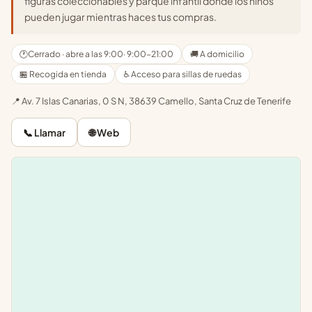
figuras coleccionables y parque infantil donde los niños
pueden jugar mientras haces tus compras.
🕐
Cerrado · abre a las 9:00
· 9:00-21:00
🚚 A domicilio
🏪 Recogida en tienda
♿ Acceso para sillas de ruedas
📍 Av. 7 Islas Canarias, 0 S N, 38639 Camello, Santa Cruz de Tenerife
📞 Llamar
🌐 Web
Leaflet
|
©
OpenStreetMap
+
−