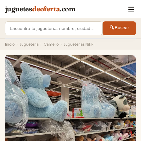
☰
juguetes
deoferta
.com
🔍 Buscar
Inicio
›
Jugueteria
›
Camello
›
Jugueterias Nikki