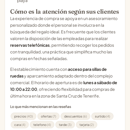
playa
Cómo es la atención según sus clientes
La experiencia de compra se apoya en un asesoramiento
personalizado donde el personal se involucra en la
búsqueda del regalo ideal. Es frecuente que los clientes
valoren la disposición de las empleadas para realizar
reservas telefónicas
, permitiendo recoger los pedidos
con tranquilidad, una práctica que simplifica mucho las
compras en fechas señaladas.
El establecimiento cuenta con
acceso para sillas de
ruedas
y aparcamiento adaptado dentro del complejo
comercial. El horario de apertura es de
lunes a sábado de
10:00 a 22:00
, ofreciendo flexibilidad para compras de
última hora en la zona de Santa Cruz de Tenerife.
Lo que más mencionan en las reseñas
precios
(40)
ofertas
(7)
descuentos
(6)
surtido
(4)
cara
(4)
telefono
(4)
tarde
(3)
tarjeta
(2)