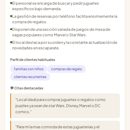
El personal se encarga de buscar y pedir juguetes
específicos bajo demanda.
La gestión de reservas por teléfono facilita enormemente la
compra de regalos.
Disponen de una sección variada de juegos de mesa de
sagas populares como Marvel o Star Wars.
El local destaca por su orden y la constante actualización de
novedades en escaparate.
Perfil de clientes habituales
familias con niños
compras de regalo
clientes recurrentes
💬 Citas destacadas
"Local ideal para comprar juguetes o regalos como
puzzles ya sean de star Wars, Disney,Marvel o DC
comics."
"Para mi la mas comoda de estas jugueterias y el