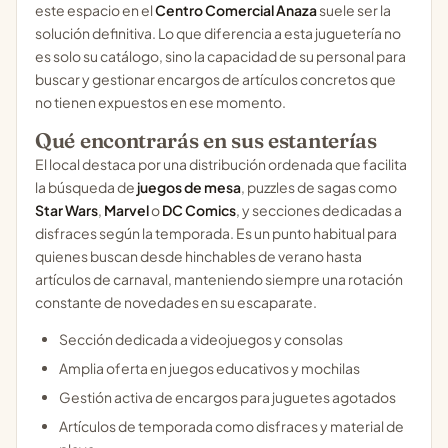
este espacio en el
Centro Comercial Anaza
suele ser la
solución definitiva. Lo que diferencia a esta juguetería no
es solo su catálogo, sino la capacidad de su personal para
buscar y gestionar encargos de artículos concretos que
no tienen expuestos en ese momento.
Qué encontrarás en sus estanterías
El local destaca por una distribución ordenada que facilita
la búsqueda de
juegos de mesa
, puzzles de sagas como
Star Wars
,
Marvel
o
DC Comics
, y secciones dedicadas a
disfraces según la temporada. Es un punto habitual para
quienes buscan desde hinchables de verano hasta
artículos de carnaval, manteniendo siempre una rotación
constante de novedades en su escaparate.
Sección dedicada a videojuegos y consolas
Amplia oferta en juegos educativos y mochilas
Gestión activa de encargos para juguetes agotados
Artículos de temporada como disfraces y material de