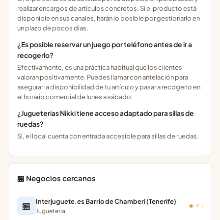
realizar encargos de artículos concretos. Si el producto está
disponible en sus canales, harán lo posible por gestionarlo en
un plazo de pocos días.
¿Es posible reservar un juego por teléfono antes de ir a
recogerlo?
Efectivamente, es una práctica habitual que los clientes
valoran positivamente. Puedes llamar con antelación para
asegurar la disponibilidad de tu artículo y pasar a recogerlo en
el horario comercial de lunes a sábado.
¿Jugueterias Nikki tiene acceso adaptado para sillas de
ruedas?
Sí, el local cuenta con entrada accesible para sillas de ruedas.
🏪 Negocios cercanos
Interjuguete.es Barrio de Chamberi (Tenerife)
🏪
★ 4.1
Jugueteria