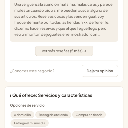
Una verguenza la atencion malisima, malas caras y parece
molestar cuando pido si me pueden buscar alguno de
sus articulos. Reservas cosas y las venden igual, voy
frecuentemente por todas las tiendas nikki de Tenerife,
dicen no hacer reservas y que el que llegue llego pero
veo un monton de juguetes en el mostrador con …
Ver más reseñas (5 más) →
¿Conoces este negocio?
Deja tu opinión
ℹ️ Qué ofrece: Servicios y características
Opciones de servicio
A domicilio
Recogida en tienda
Compra en tienda
Entrega el mismo dia