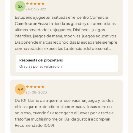
★★★★★
SX
21-03-2022
Estupenda jugueteria situada en el centro Comercial
Carrefour en Anaza La tienda es grande y disponen de las
ultimas novedades en juguetes, Disfraces, juegos
infantiles, juegos de mesa, mochilas, juegos educativos
Disponen de marcas reconocidas El escaparate siempre
con novedades expuestas La atencion del personal …
Respuesta del propietario
Gracias por su valoracion
★★★★★
VP
25-08-2023
De 10!! Llame para que me reservaran un juego y las dos
chicas que me atendieron fueron maravillosas pero no
solo eso, cuando fui a recogerlo el jueves por la tarde el
trato fue muchisimo mejor!! Asi da gusto ir a comprar!!
Recomendado 100%