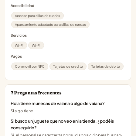
Accesibilidad
Acceso para sillas de ruedas
Aparcamiento adaptado para sillas de ruedas
Servicios
Wi-Fi
Wi-Fi
Pagos
Con movil por NFC
Tarjetas de credito
Tarjetas de debito
❓ Preguntas frecuentes
Hola tiene munecas de vaiana o algo de vaiana?
Si algo tiene
Si busco un juguete que no veo en la tienda, ¿podéis
conseguirlo?
Sí, el personal se caracteriza por su disposición para buscar y