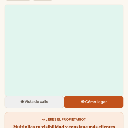
Leaflet
|
©
OpenStreetMap
+
−
Jugueterias Nikki
C.C, Av. Luis Celso Garcia Guad
S/N, 38109 Santa Cruz de Teneri
👁️ Vista de calle
🧭 Cómo llegar
4.1
★★★★★
· 398
📣 ¿ERES EL PROPIETARIO?
Multiplica tu visibilidad y consigue más clientes