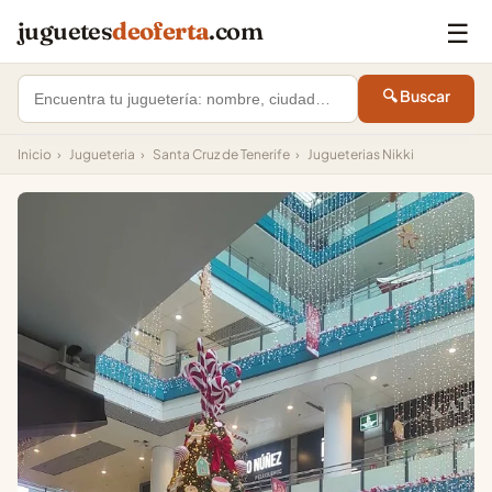
☰
juguetes
deoferta
.com
🔍 Buscar
Inicio
›
Jugueteria
›
Santa Cruz de Tenerife
›
Jugueterias Nikki