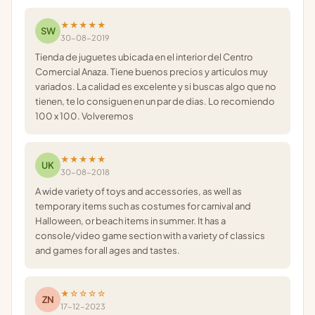
★★★★★
SW
30-08-2019
Tienda de juguetes ubicada en el interior del Centro
Comercial Anaza. Tiene buenos precios y articulos muy
variados. La calidad es excelente y si buscas algo que no
tienen, te lo consiguen en un par de dias. Lo recomiendo
100 x 100. Volveremos
★★★★★
UK
30-08-2018
A wide variety of toys and accessories, as well as
temporary items such as costumes for carnival and
Halloween, or beach items in summer. It has a
console/video game section with a variety of classics
and games for all ages and tastes.
★☆☆☆☆
ZN
17-12-2023