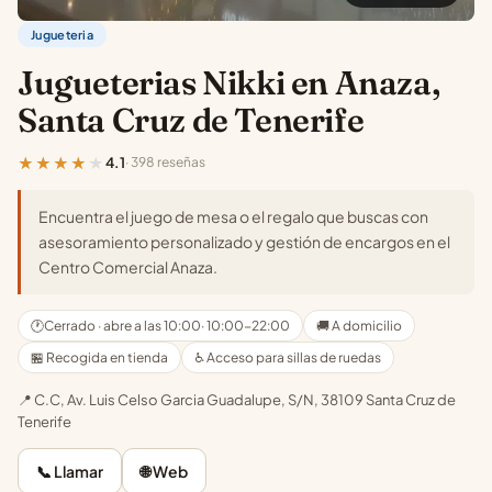
Jugueteria
Jugueterias Nikki en Anaza,
Santa Cruz de Tenerife
★★★★★
4.1
· 398 reseñas
Encuentra el juego de mesa o el regalo que buscas con
asesoramiento personalizado y gestión de encargos en el
Centro Comercial Anaza.
🕐
Cerrado · abre a las 10:00
· 10:00-22:00
🚚 A domicilio
🏪 Recogida en tienda
♿ Acceso para sillas de ruedas
📍 C.C, Av. Luis Celso Garcia Guadalupe, S/N, 38109 Santa Cruz de
Tenerife
📞 Llamar
🌐 Web