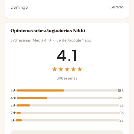
Domingo
Cerrado
Opiniones sobre Jugueterias Nikki
398 reseñas · Media 4.1★ · Fuente: Google Maps
4.1
★★★★★
398 reseñas
5★
186
4★
120
3★
53
2★
16
1★
23