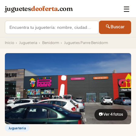
☰
juguetes
deoferta
.com
🔍 Buscar
Inicio
›
Jugueteria
›
Benidorm
›
Juguetes Panre Benidorm
📷 Ver 4 fotos
Jugueteria