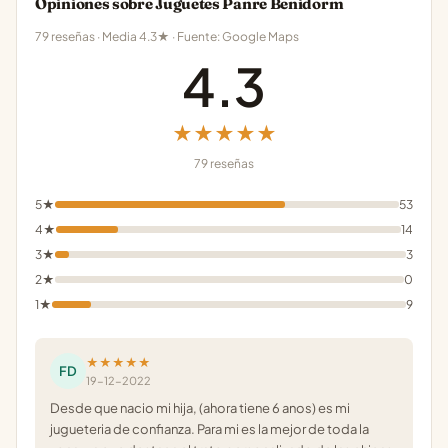
Opiniones sobre Juguetes Panre Benidorm
79 reseñas · Media 4.3★ · Fuente: Google Maps
4.3
★★★★★
79 reseñas
5★
53
4★
14
3★
3
2★
0
1★
9
★★★★★
FD
19-12-2022
Desde que nacio mi hija, (ahora tiene 6 anos) es mi
jugueteria de confianza. Para mi es la mejor de toda la