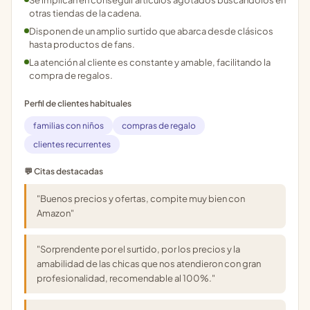
Se implican en conseguir artículos agotados buscándolos en
otras tiendas de la cadena.
Disponen de un amplio surtido que abarca desde clásicos
hasta productos de fans.
La atención al cliente es constante y amable, facilitando la
compra de regalos.
Perfil de clientes habituales
familias con niños
compras de regalo
clientes recurrentes
💬 Citas destacadas
"Buenos precios y ofertas, compite muy bien con
Amazon"
"Sorprendente por el surtido, por los precios y la
amabilidad de las chicas que nos atendieron con gran
profesionalidad, recomendable al 100%."