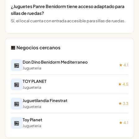
¿Juguetes Panre Benidorm tiene acceso adaptado para
sillas de ruedas?
Sí, el local cuenta con entrada accesible para sillas de ruedas.
🏪 Negocios cercanos
Don Dino Benidorm Mediterraneo
🏪
★ 4.1
Jugueteria
TOY PLANET
🏪
★ 4.5
Jugueteria
Juguetilandia Finestrat
🏪
★ 3.3
Jugueteria
Toy Planet
🏪
★ 4.1
Jugueteria