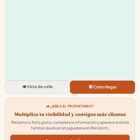
Leaflet
|
©
OpenStreetMap
+
−
Juguetes Panre Benidorm
Av. de Finestrat, 11, 13, 03509
Benidorm, Alicante
👁️ Vista de calle
🧭 Cómo llegar
4.3
★★★★★
· 79
📣 ¿ERES EL PROPIETARIO?
Multiplica tu visibilidad y consigue más clientes
Reclama tu ficha gratis, completa la información y aparece ante las
familias que buscan jugueteria en Benidorm.