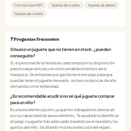
Con movil por NFC
Tarjetas de credito
Tarjetas de debito
Tarjetas de credito
❓ Preguntas frecuentes
Si busco un juguete que no tienen en stock, ¿pueden
conseguirlo?
Sí, el personal de la tienda se caracteriza por su disposición
para localizar artículos en otros establecimientos de la
franquicia. Se esfuerzan por gestionar el encargo para que
puedas tener el juguete deseado, incluso en épocas de alta
demanda como la Navidad.
¿Es recomendable acudir si no sé qué juguete comprar
para un niño?
Es una excelente opción, ya que los trabajadores destacan
por su capacidad de asesoramiento. Te ayudarán a identificar
el juego o juguete más adecuado basándose en la edad y los
gustos del niño, facilitando mucho la elección del regalo.