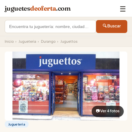
☰
juguetes
deoferta
.com
🔍 Buscar
Inicio
›
Jugueteria
›
Durango
›
Juguettos
📷 Ver 4 fotos
Jugueteria