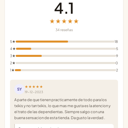
4.1
★★★★★
34 reseñas
5★
18
4★
5
3★
9
2★
0
1★
2
★★★★★
SY
19-12-2023
A parte de que tienen practicamente de todo para los
txikis y no tan txikis, lo que mas me gusta es la atencion y
el trato de las dependientas. Siempre salgo con una
buena sensacion de esta tienda. Da gusto la verdad .