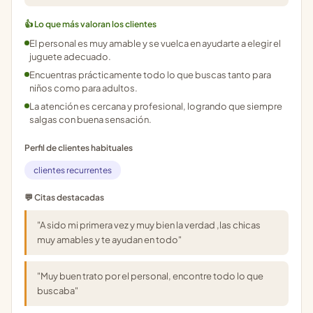
👍 Lo que más valoran los clientes
El personal es muy amable y se vuelca en ayudarte a elegir el
juguete adecuado.
Encuentras prácticamente todo lo que buscas tanto para
niños como para adultos.
La atención es cercana y profesional, logrando que siempre
salgas con buena sensación.
Perfil de clientes habituales
clientes recurrentes
💬 Citas destacadas
"A sido mi primera vez y muy bien la verdad ,las chicas
muy amables y te ayudan en todo"
"Muy buen trato por el personal, encontre todo lo que
buscaba"