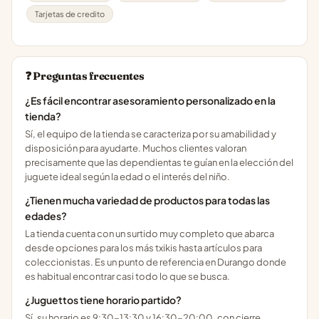
Tarjetas de credito
❓ Preguntas frecuentes
¿Es fácil encontrar asesoramiento personalizado en la
tienda?
Sí, el equipo de la tienda se caracteriza por su amabilidad y
disposición para ayudarte. Muchos clientes valoran
precisamente que las dependientas te guían en la elección del
juguete ideal según la edad o el interés del niño.
¿Tienen mucha variedad de productos para todas las
edades?
La tienda cuenta con un surtido muy completo que abarca
desde opciones para los más txikis hasta artículos para
coleccionistas. Es un punto de referencia en Durango donde
es habitual encontrar casi todo lo que se busca.
¿Juguettos tiene horario partido?
Sí, su horario es 9:30-13:30 y 16:30-20:00, con cierre