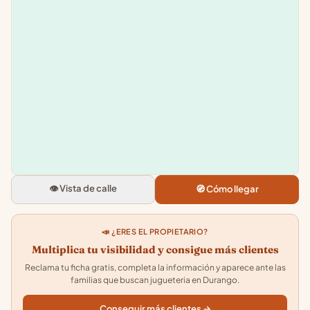
Leaflet
|
©
OpenStreetMap
+
−
Juguettos
Goienkalea, 7, 48200 Durango, B
4.1
★★★★★
· 34
👁️ Vista de calle
🧭 Cómo llegar
📣 ¿ERES EL PROPIETARIO?
Multiplica tu visibilidad y consigue más clientes
Reclama tu ficha gratis, completa la información y aparece ante las
familias que buscan jugueteria en Durango.
Conseguir más clientes →