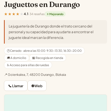
Juguettos en Durango
★★★★★
4.1
· 34 reseñas
↑ Mejorando
La juguetería de Durango donde el trato cercano del
personal y su capacidad para ayudarte a encontrar el
juguete ideal marcan la diferencia.
🕐
Cerrado · abre a las 10:00
· 9:30-13:30, 16:30-20:00
🚚 A domicilio
🏪 Recogida en tienda
♿ Acceso para sillas de ruedas
📍 Goienkalea, 7, 48200 Durango, Bizkaia
📞 Llamar
🌐 Web