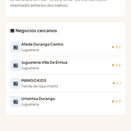
intermedio entre los dos tramos.
🏪 Negocios cercanos
Afede Durango Centro
🏪
★ 4.2
Jugueteria
Jugueteria Villa De Ermua
🏪
★ 4.6
Jugueteria
MANGO KIDS
🏪
★ 4.1
Tienda de ropa infantil
Urtxintxa Durango
🏪
★ 4.9
Jugueteria