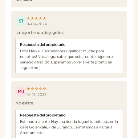
★★★★★
ST
11-04-2024
la mejor tienda de jugetes
Respuesta del propietario
Hola Markel, !Tus palabras significan mucho para
nosotros! Nos alegra saber que estas content@ con el
servicio ofrecido. Esperamos volver a verte pronto en
Juguettos :)
★☆☆☆☆
MU
14-12-2023
No existe
Respuesta del propietario
Estimado cliente, Hay una tienda Juguettos situada en la
calle Goienkale, 7 de Durango. Le invitamos a visitarla.
Atentamente.