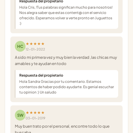
Respuesta del propietario
Hola Cris, !Tus palabras significan mucho para nosotros!
Nos alegra saber que estas content@ con el servicio
ofrecido. Esperamos volver a verte pronto en Juguettos
:)
★★★★★
HC
12-01-2022
A sido mi primera vez y muy bien la verdad ,las chicas muy
amables y te ayudan en todo
Respuesta del propietario
Hola Sandra Gracias por tu comentario. Estamos
contentos de haber podido ayudarte. Es genial escuchar
tu opinion :) Un saludo
★★★★★
SW
03-01-2019
Muy buen trato por el personal, encontre todo lo que
buscaba