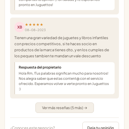
pronto en Juguettos!
★★★★★
XB
08-08-2023
Tienen una gran variedad de juguetes y libros infantiles
con precios competitivos, si te haces socio en
productos de la marca tienes dto, y en los cumples de
los peques tambien te mandan un vale descuento
Respuesta del propietario
Hola Rm, !Tus palabras significan mucho para nosotros!
Nos alegra saber que estas content@ con el servicio
ofrecido. Esperamos volver a verte pronto en Juguettos
:)
Ver más reseñas (5 más) →
¿Conoces este negocio?
Deja tu opinión