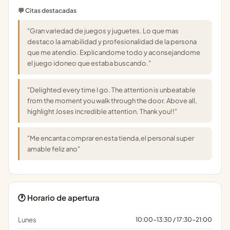
💬 Citas destacadas
"Gran variedad de juegos y juguetes. Lo que mas
destaco la amabilidad y profesionalidad de la persona
que me atendio. Explicandome todo y aconsejandome
el juego idoneo que estaba buscando."
"Delighted every time I go. The attention is unbeatable
from the moment you walk through the door. Above all,
highlight Joses incredible attention. Thank you!!"
"Me encanta comprar en esta tienda,el personal super
amable feliz ano"
🕐 Horario de apertura
Lunes
10:00-13:30 / 17:30-21:00