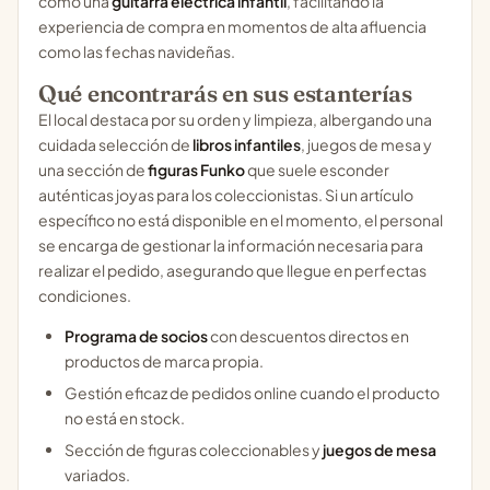
como una
guitarra eléctrica infantil
, facilitando la
experiencia de compra en momentos de alta afluencia
como las fechas navideñas.
Qué encontrarás en sus estanterías
El local destaca por su orden y limpieza, albergando una
cuidada selección de
libros infantiles
, juegos de mesa y
una sección de
figuras Funko
que suele esconder
auténticas joyas para los coleccionistas. Si un artículo
específico no está disponible en el momento, el personal
se encarga de gestionar la información necesaria para
realizar el pedido, asegurando que llegue en perfectas
condiciones.
Programa de socios
con descuentos directos en
productos de marca propia.
Gestión eficaz de pedidos online cuando el producto
no está en stock.
Sección de figuras coleccionables y
juegos de mesa
variados.