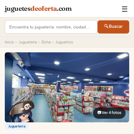
☰
juguetes
deoferta
.com
🔍 Buscar
Inicio
›
Jugueteria
›
Elche
›
Juguettos
📷 Ver 4 fotos
Jugueteria