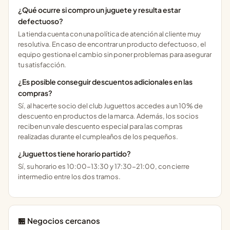
¿Qué ocurre si compro un juguete y resulta estar
defectuoso?
La tienda cuenta con una política de atención al cliente muy
resolutiva. En caso de encontrar un producto defectuoso, el
equipo gestiona el cambio sin poner problemas para asegurar
tu satisfacción.
¿Es posible conseguir descuentos adicionales en las
compras?
Sí, al hacerte socio del club Juguettos accedes a un 10% de
descuento en productos de la marca. Además, los socios
reciben un vale descuento especial para las compras
realizadas durante el cumpleaños de los pequeños.
¿Juguettos tiene horario partido?
Sí, su horario es 10:00-13:30 y 17:30-21:00, con cierre
intermedio entre los dos tramos.
🏪 Negocios cercanos