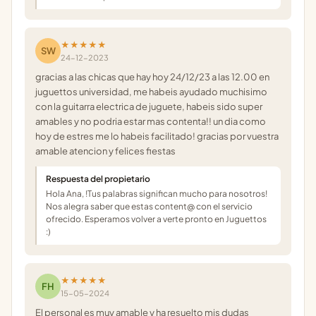
★★★★★
SW
24-12-2023
gracias a las chicas que hay hoy 24/12/23 a las 12.00 en
juguettos universidad, me habeis ayudado muchisimo
con la guitarra electrica de juguete, habeis sido super
amables y no podria estar mas contenta!! un dia como
hoy de estres me lo habeis facilitado! gracias por vuestra
amable atencion y felices fiestas
Respuesta del propietario
Hola Ana, !Tus palabras significan mucho para nosotros!
Nos alegra saber que estas content@ con el servicio
ofrecido. Esperamos volver a verte pronto en Juguettos
:)
★★★★★
FH
15-05-2024
El personal es muy amable y ha resuelto mis dudas