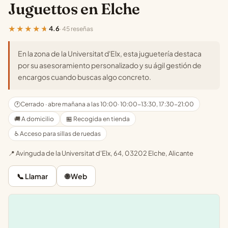
Juguettos en Elche
★★★★★
4.6
· 45 reseñas
En la zona de la Universitat d'Elx, esta juguetería destaca
por su asesoramiento personalizado y su ágil gestión de
encargos cuando buscas algo concreto.
🕐
Cerrado · abre mañana a las 10:00
· 10:00-13:30, 17:30-21:00
🚚 A domicilio
🏪 Recogida en tienda
♿ Acceso para sillas de ruedas
📍 Avinguda de la Universitat d'Elx, 64, 03202 Elche, Alicante
📞 Llamar
🌐 Web