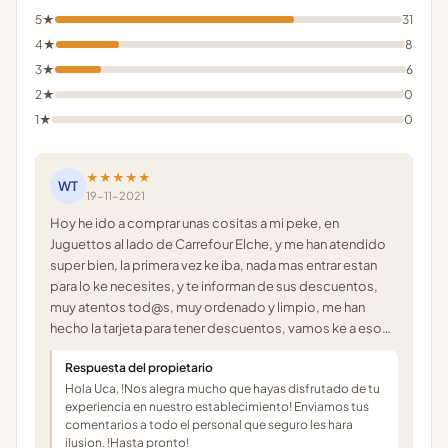
5★
31
4★
8
3★
6
2★
0
1★
0
★★★★★
WT
19-11-2021
Hoy he ido a comprar unas cositas a mi peke, en
Juguettos al lado de Carrefour Elche, y me han atendido
super bien, la primera vez ke iba, nada mas entrar estan
para lo ke necesites, y te informan de sus descuentos,
muy atentos tod@s, muy ordenado y limpio, me han
hecho la tarjeta para tener descuentos, vamos ke a eso…
Respuesta del propietario
Hola Uca, !Nos alegra mucho que hayas disfrutado de tu
experiencia en nuestro establecimiento! Enviamos tus
comentarios a todo el personal que seguro les hara
ilusion. !Hasta pronto!