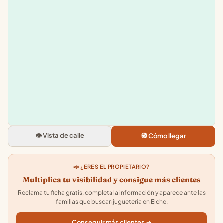
Leaflet
|
©
OpenStreetMap
+
−
Juguettos
Avinguda de la Universitat d'Elx, 
03202 Elche, Alicante
👁️ Vista de calle
🧭 Cómo llegar
4.6
★★★★★
· 45
📣 ¿ERES EL PROPIETARIO?
Multiplica tu visibilidad y consigue más clientes
Reclama tu ficha gratis, completa la información y aparece ante las
familias que buscan jugueteria en Elche.
Conseguir más clientes →