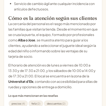
Servicio de cambio ágil ante cualquier incidencia con
artículos defectuosos.
Cómo es la atención según sus clientes
La cercanía del personal es el rasgo más mencionado por
las familias que visitan la tienda. Desde el momento en que
se cruza la puerta, el equipo, formado por profesionales
como
Alba o Jose
, se muestra atento para guiar a los
clientes, ayudando a seleccionar el juguete ideal según la
edad del niño o informando sobre las ventajas de su
tarjeta de socio.
El horario de atención es de lunes a viernes de 10:00 a
13:30 y de 17:30 a 21:00, y los sábados de 10:00 a 14:00 y
de 17:30 a 21:00. El local se encuentra en la zona de la
Universitat d'Elx
, contando con accesibilidad para sillas de
ruedas y opciones de entrega a domicilio.
Lo que más mencionan en las reseñas
precios
(4)
feliz
(2)
descuentos
(2)