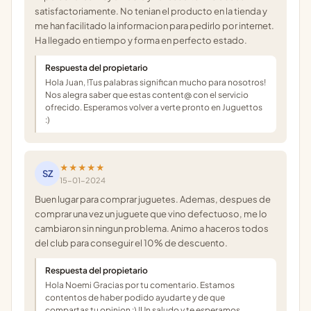
satisfactoriamente. No tenian el producto en la tienda y
me han facilitado la informacion para pedirlo por internet.
Ha llegado en tiempo y forma en perfecto estado.
Respuesta del propietario
Hola Juan, !Tus palabras significan mucho para nosotros!
Nos alegra saber que estas content@ con el servicio
ofrecido. Esperamos volver a verte pronto en Juguettos
:)
★★★★★
SZ
15-01-2024
Buen lugar para comprar juguetes. Ademas, despues de
comprar una vez un juguete que vino defectuoso, me lo
cambiaron sin ningun problema. Animo a haceros todos
del club para conseguir el 10% de descuento.
Respuesta del propietario
Hola Noemi Gracias por tu comentario. Estamos
contentos de haber podido ayudarte y de que
compartas tu opinion :) !Un saludo y te esperamos