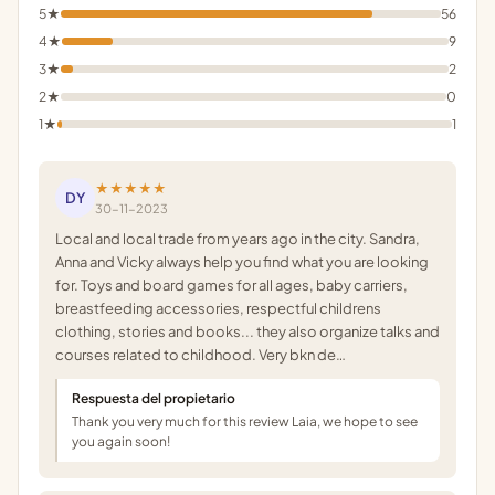
5★
56
4★
9
3★
2
2★
0
1★
1
★★★★★
DY
30-11-2023
Local and local trade from years ago in the city. Sandra,
Anna and Vicky always help you find what you are looking
for. Toys and board games for all ages, baby carriers,
breastfeeding accessories, respectful childrens
clothing, stories and books... they also organize talks and
courses related to childhood. Very bkn de…
Respuesta del propietario
Thank you very much for this review Laia, we hope to see
you again soon!