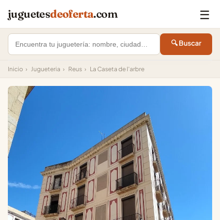
☰
juguetes
deoferta
.com
🔍 Buscar
Inicio
›
Jugueteria
›
Reus
›
La Caseta de l'arbre