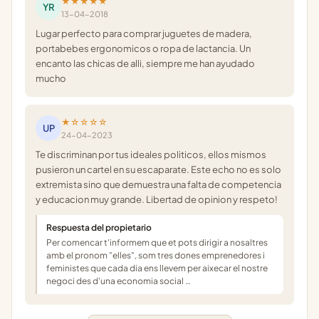
★★★★★
YR
13-04-2018
Lugar perfecto para comprar juguetes de madera,
portabebes ergonomicos o ropa de lactancia. Un
encanto las chicas de alli, siempre me han ayudado
mucho
★☆☆☆☆
UP
24-04-2023
Te discriminan por tus ideales politicos, ellos mismos
pusieron un cartel en su escaparate. Este echo no es solo
extremista sino que demuestra una falta de competencia
y educacion muy grande. Libertad de opinion y respeto!
Respuesta del propietario
Per comencar t'informem que et pots dirigir a nosaltres
amb el pronom "elles", som tres dones emprenedores i
feministes que cada dia ens llevem per aixecar el nostre
negoci des d'una economia social …