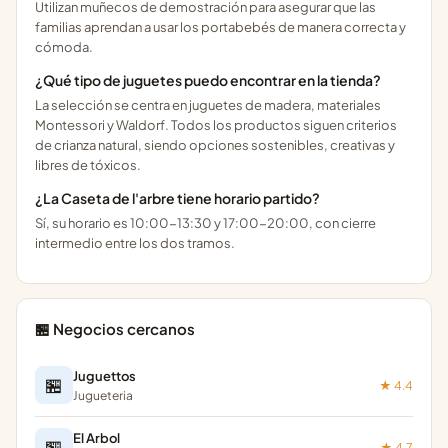
Utilizan muñecos de demostración para asegurar que las
familias aprendan a usar los portabebés de manera correcta y
cómoda.
¿Qué tipo de juguetes puedo encontrar en la tienda?
La selección se centra en juguetes de madera, materiales
Montessori y Waldorf. Todos los productos siguen criterios
de crianza natural, siendo opciones sostenibles, creativas y
libres de tóxicos.
¿La Caseta de l'arbre tiene horario partido?
Sí, su horario es 10:00-13:30 y 17:00-20:00, con cierre
intermedio entre los dos tramos.
🏪 Negocios cercanos
Juguettos
🏪
★ 4.4
Jugueteria
El Arbol
🏪
★ 4.7