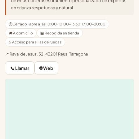
de Reus con el asesoramiento personalizado de expertas
en crianza respetuosa y natural.
🕐
Cerrado · abre a las 10:00
· 10:00-13:30, 17:00-20:00
🚚 A domicilio
🏪 Recogida en tienda
♿ Acceso para sillas de ruedas
📍 Raval de Jesus, 32, 43201 Reus, Tarragona
📞 Llamar
🌐 Web
Leaflet
|
©
OpenStreetMap
+