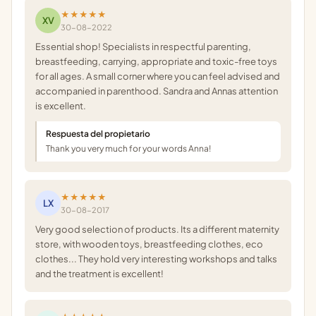
★★★★★
XV
30-08-2022
Essential shop! Specialists in respectful parenting,
breastfeeding, carrying, appropriate and toxic-free toys
for all ages. A small corner where you can feel advised and
accompanied in parenthood. Sandra and Annas attention
is excellent.
Respuesta del propietario
Thank you very much for your words Anna!
★★★★★
LX
30-08-2017
Very good selection of products. Its a different maternity
store, with wooden toys, breastfeeding clothes, eco
clothes... They hold very interesting workshops and talks
and the treatment is excellent!