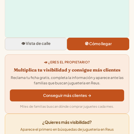
−
La Caseta de l'arbre
Raval de Jesus, 32, 43201 Reus,
Tarragona
👁️ Vista de calle
🧭 Cómo llegar
4.8
★★★★★
· 68
📣 ¿ERES EL PROPIETARIO?
Multiplica tu visibilidad y consigue más clientes
Reclama tu ficha gratis, completa la información y aparece ante las
familias que buscan jugueteria en Reus.
Conseguir más clientes →
Miles de familias buscan dónde comprar juguetes cada mes.
¿Quieres más visibilidad?
Aparece el primero en búsquedas de jugueteria en Reus