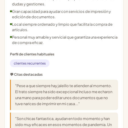
dudas y gestiones.
Gran capacidad para ayudar con servicios de impresión y
edición de documentos.
Local siempre ordenado y limpio que facilita la compra de
artículos.
Personal muy amable y servicial que garantiza una experiencia
de compra eficaz.
Perfil de clientes habituales
clientes recurrentes
💬 Citas destacadas
"Pese a que siempre hay jaleillo te atienden al momento.
El trato siempre ha sido excepcional Incluso me echaron
una mano para poder editar unos documentos que no
tuve narices de imprimir en mi casa..."
"Son chicas fantastica, ayudan en todo momento y han
sido muy eficaces en esos momentos de pandemia. Un