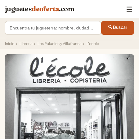
☰
juguetes
deoferta
.com
🔍 Buscar
Inicio
›
Libreria
›
Los Palacios y Villafranca
›
L'ecole