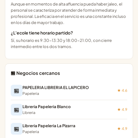
Aunque en momentos de alta afluencia pueda haber jaleo, el
personal se caracteriza por atender de forma inmediata y
profesional. La eficacia en el servicio es una constante incluso
en los días de mayor trabajo.
¿L'ecole tiene horario partido?
Sí, su horario es 9:30-13:30 y 18:00-21:00, con cierre
intermedio entre los dos tramos.
🏪 Negocios cercanos
PAPELERIA LIBRERIA EL LAPICERO
🏪
★ 4.6
Papeleria
Libreria Papeleria Blanco
🏪
★ 4.9
Libreria
Libreria Papeleria La Pizarra
🏪
★ 4.9
Papeleria