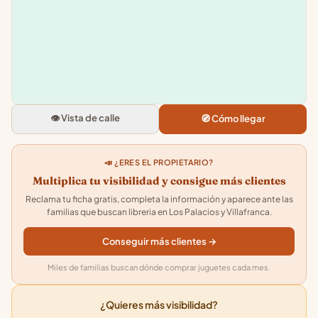
+
−
L'ecole
Av. de Cadiz, 36, 41720 Los Pala
Villafranca, Sevilla
👁️ Vista de calle
🧭 Cómo llegar
4.8
★★★★★
· 44
📣 ¿ERES EL PROPIETARIO?
Multiplica tu visibilidad y consigue más clientes
Reclama tu ficha gratis, completa la información y aparece ante las
familias que buscan libreria en Los Palacios y Villafranca.
Conseguir más clientes →
Miles de familias buscan dónde comprar juguetes cada mes.
¿Quieres más visibilidad?