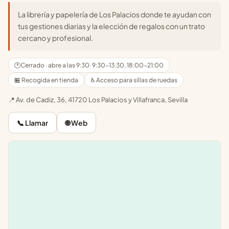
La librería y papelería de Los Palacios donde te ayudan con
tus gestiones diarias y la elección de regalos con un trato
cercano y profesional.
🕐
Cerrado · abre a las 9:30
· 9:30-13:30, 18:00-21:00
🏪 Recogida en tienda
♿ Acceso para sillas de ruedas
📍 Av. de Cadiz, 36, 41720 Los Palacios y Villafranca, Sevilla
📞 Llamar
🌐 Web
Leaflet
|
©
OpenStreetMap