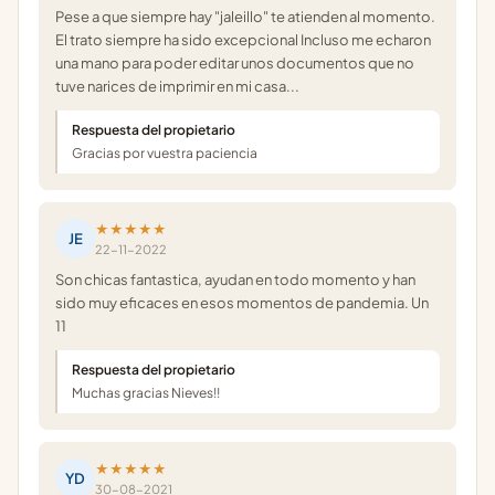
Pese a que siempre hay "jaleillo" te atienden al momento.
El trato siempre ha sido excepcional Incluso me echaron
una mano para poder editar unos documentos que no
tuve narices de imprimir en mi casa...
Respuesta del propietario
Gracias por vuestra paciencia
★★★★★
JE
22-11-2022
Son chicas fantastica, ayudan en todo momento y han
sido muy eficaces en esos momentos de pandemia. Un
11
Respuesta del propietario
Muchas gracias Nieves!!
★★★★★
YD
30-08-2021