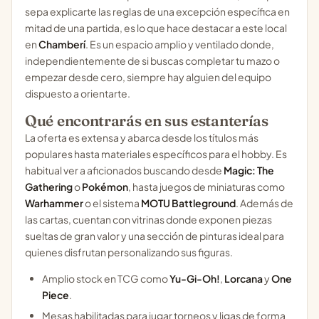
sepa explicarte las reglas de una excepción específica en
mitad de una partida, es lo que hace destacar a este local
en
Chamberí
. Es un espacio amplio y ventilado donde,
independientemente de si buscas completar tu mazo o
empezar desde cero, siempre hay alguien del equipo
dispuesto a orientarte.
Qué encontrarás en sus estanterías
La oferta es extensa y abarca desde los títulos más
populares hasta materiales específicos para el hobby. Es
habitual ver a aficionados buscando desde
Magic: The
Gathering
o
Pokémon
, hasta juegos de miniaturas como
Warhammer
o el sistema
MOTU Battleground
. Además de
las cartas, cuentan con vitrinas donde exponen piezas
sueltas de gran valor y una sección de pinturas ideal para
quienes disfrutan personalizando sus figuras.
Amplio stock en TCG como
Yu-Gi-Oh!
,
Lorcana
y
One
Piece
.
Mesas habilitadas para jugar torneos y ligas de forma