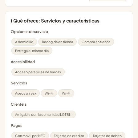
ℹ️ Qué ofrece: Servicios y características
Opciones de servicio
A domicilio
Recogida en tienda
Compra en tienda
Entrega el mismo dia
Accesibilidad
Acceso para sillas de ruedas
Servicios
Aseos unisex
Wi-Fi
Wi-Fi
Clientela
Amigable con la comunidad LGTBI+
Pagos
Con movil por NFC
Tarjetas de credito
Tarjetas de debito