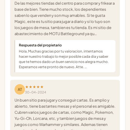
De las mejores tiendas del centro para comprar y frikear a
base de bien. Tiene mucho stock, los dependientes
saben lo que venden y son muy amables. Si te gusta
Magic, este es tu sitio para jugar a diario y si lo tuyo son
los juegos de mesa, tambien es tu tienda. Es mi sitio de
abastecimiento de MOTU Battleground ya qu…
Respuesta del propietario
Hola, Muchas gracias por tu valoracion, intentamos
hacer nuestro trabajo lo mejor posible cada dia y saber
que te hemos dado un buen servicio nos alegra mucho.
Esperamos verte pronto de nuevo. Atte. …
★★★★★
AT
30-04-2024
Un buen sitio para jugar y conseguir cartas. Es amplio y
abierto, tiene bastantes mesas y el personal es amigable.
Cubren varios juegos de cartas, como Magic, Pokemon,
Yu-Gi-Oh, Lorcana, etc, y tambien juegos de mesa y
juegos como Warhammer y similares. Ademas tienen