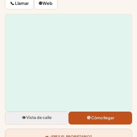
📞 Llamar
🌐 Web
Leaflet
|
©
OpenStreetMap
+
−
Metropolis Center
C. de Andres Mellado, 22, Chamb
28015 Madrid
👁️ Vista de calle
🧭 Cómo llegar
4.5
★★★★★
· 1331
📣 ¿ERES EL PROPIETARIO?