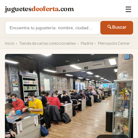
☰
juguetes
deoferta
.com
🔍 Buscar
Inicio
›
Tienda de cartas coleccionables
›
Madrid
›
Metropolis Center