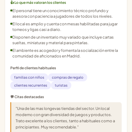
👍 Lo que más valoran los clientes
El personal tiene un conocimiento técnico profundo y
asesora con paciencia a jugadores de todos los niveles.
El local es amplio y cuenta con mesas habilitadas para jugar
torneos y ligas casi a diario.
Disponen de un inventario muy variado que incluye cartas
sueltas, miniaturas y material para pintarlas.
El ambiente es acogedor y fomenta la socialización entre la
comunidad de aficionados en Madrid.
Perfil de clientes habituales
familias con niños
compras de regalo
clientes recurrentes
turistas
💬 Citas destacadas
"Una de las mas longevas tiendas del sector. Un local
moderno con gran diversidad de juegos y productos.
Trato excelente a los clientes, tanto a habituales como a
principiantes. Muy recomendable."