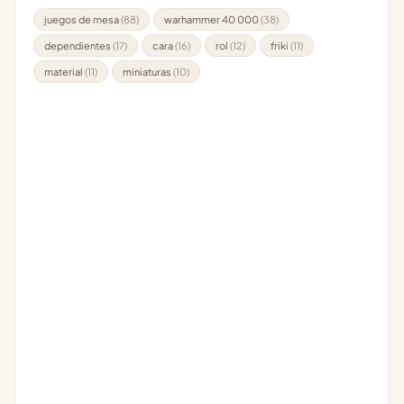
juegos de mesa
(88)
warhammer 40 000
(38)
dependientes
(17)
cara
(16)
rol
(12)
friki
(11)
material
(11)
miniaturas
(10)