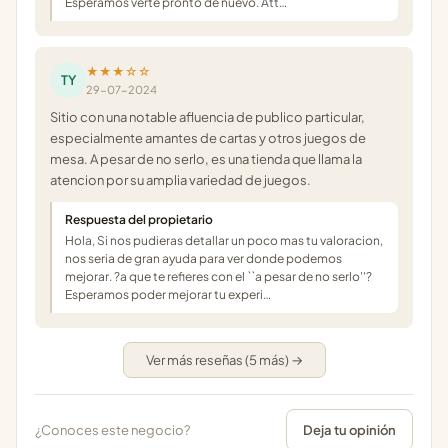
Esperamos verte pronto de nuevo. Att…
★★★☆☆
TY
29-07-2024
Sitio con una notable afluencia de publico particular,
especialmente amantes de cartas y otros juegos de
mesa. A pesar de no serlo, es una tienda que llama la
atencion por su amplia variedad de juegos.
Respuesta del propietario
Hola, Si nos pudieras detallar un poco mas tu valoracion,
nos seria de gran ayuda para ver donde podemos
mejorar. ?a que te refieres con el ``a pesar de no serlo''?
Esperamos poder mejorar tu experi…
Ver más reseñas (5 más) →
¿Conoces este negocio?
Deja tu opinión