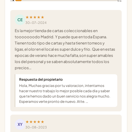
1★
82
★★★★★
CE
30-07-2024
Es la mejor tienda de cartas coleccionables en
tooooooodo Madrid. Y puede que en toda Espana.
Tienen todo tipo de cartas y hasta tienen torneos y
ligas,el olor en el local es super dulce y frio. Que en estas
epocas de verano hace mucha falta,son super amables
los del personal y se saben absolutamente todos los
precios…
Respuesta del propietario
Hola, Muchas gracias por tu valoracion, intentamos
hacer nuestro trabajo lo mejor posible cada dia y saber
que te hemos dado un buen servicio nos alegra mucho.
Esperamos verte pronto de nuevo. Atte. …
★★★★★
XY
30-08-2023