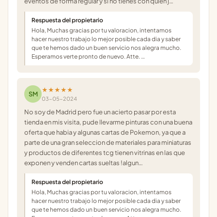
eventos de forma regular y si no tienes con quien j…
Respuesta del propietario
Hola, Muchas gracias por tu valoracion, intentamos
hacer nuestro trabajo lo mejor posible cada dia y saber
que te hemos dado un buen servicio nos alegra mucho.
Esperamos verte pronto de nuevo. Atte. …
★★★★★
SM
03-05-2024
No soy de Madrid pero fue un acierto pasar por esta
tienda en mis visita, pude llevarme pinturas con una buena
oferta que habia y algunas cartas de Pokemon, ya que a
parte de una gran seleccion de materiales para miniaturas
y productos de diferentes tcg tienen vitrinas en las que
exponen y venden cartas sueltas !algun…
Respuesta del propietario
Hola, Muchas gracias por tu valoracion, intentamos
hacer nuestro trabajo lo mejor posible cada dia y saber
que te hemos dado un buen servicio nos alegra mucho.