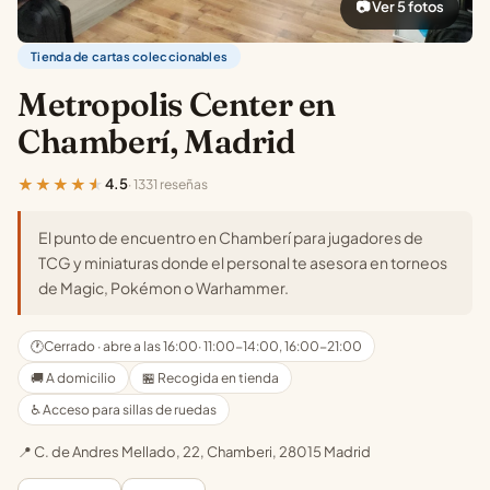
📷 Ver 5 fotos
Tienda de cartas coleccionables
Metropolis Center en
Chamberí, Madrid
★★★★★
4.5
· 1331 reseñas
El punto de encuentro en Chamberí para jugadores de
TCG y miniaturas donde el personal te asesora en torneos
de Magic, Pokémon o Warhammer.
🕐
Cerrado · abre a las 16:00
· 11:00-14:00, 16:00-21:00
🚚 A domicilio
🏪 Recogida en tienda
♿ Acceso para sillas de ruedas
📍 C. de Andres Mellado, 22, Chamberi, 28015 Madrid