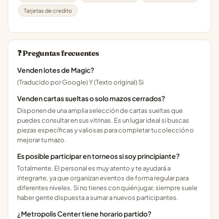
Tarjetas de credito
❓ Preguntas frecuentes
Venden lotes de Magic?
(Traducido por Google) Y (Texto original) Si
Venden cartas sueltas o solo mazos cerrados?
Disponen de una amplia selección de cartas sueltas que
puedes consultar en sus vitrinas. Es un lugar ideal si buscas
piezas específicas y valiosas para completar tu colección o
mejorar tu mazo.
Es posible participar en torneos si soy principiante?
Totalmente. El personal es muy atento y te ayudará a
integrarte, ya que organizan eventos de forma regular para
diferentes niveles. Si no tienes con quién jugar, siempre suele
haber gente dispuesta a sumar a nuevos participantes.
¿Metropolis Center tiene horario partido?