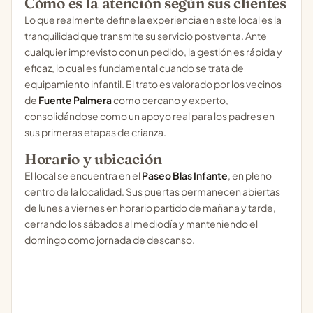
Cómo es la atención según sus clientes
Lo que realmente define la experiencia en este local es la
tranquilidad que transmite su servicio postventa. Ante
cualquier imprevisto con un pedido, la gestión es rápida y
eficaz, lo cual es fundamental cuando se trata de
equipamiento infantil. El trato es valorado por los vecinos
de
Fuente Palmera
como cercano y experto,
consolidándose como un apoyo real para los padres en
sus primeras etapas de crianza.
Horario y ubicación
El local se encuentra en el
Paseo Blas Infante
, en pleno
centro de la localidad. Sus puertas permanecen abiertas
de lunes a viernes en horario partido de mañana y tarde,
cerrando los sábados al mediodía y manteniendo el
domingo como jornada de descanso.