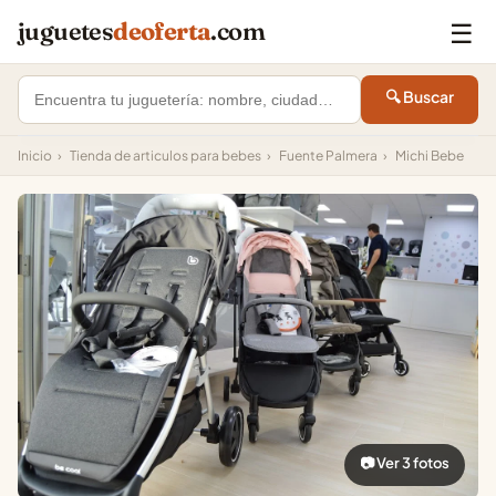
☰
juguetes
deoferta
.com
🔍 Buscar
Inicio
›
Tienda de articulos para bebes
›
Fuente Palmera
›
Michi Bebe
📷 Ver 3 fotos