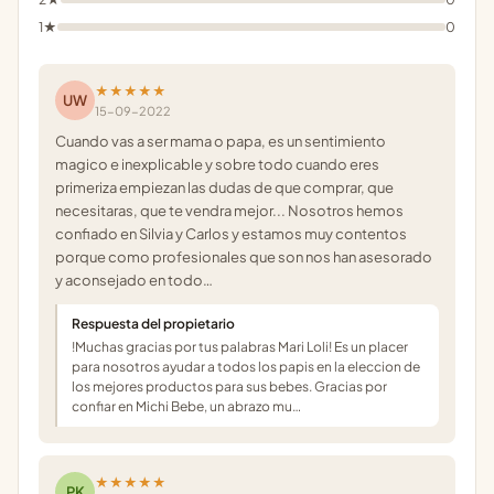
1★
0
★★★★★
UW
15-09-2022
Cuando vas a ser mama o papa, es un sentimiento
magico e inexplicable y sobre todo cuando eres
primeriza empiezan las dudas de que comprar, que
necesitaras, que te vendra mejor... Nosotros hemos
confiado en Silvia y Carlos y estamos muy contentos
porque como profesionales que son nos han asesorado
y aconsejado en todo…
Respuesta del propietario
!Muchas gracias por tus palabras Mari Loli! Es un placer
para nosotros ayudar a todos los papis en la eleccion de
los mejores productos para sus bebes. Gracias por
confiar en Michi Bebe, un abrazo mu…
★★★★★
PK