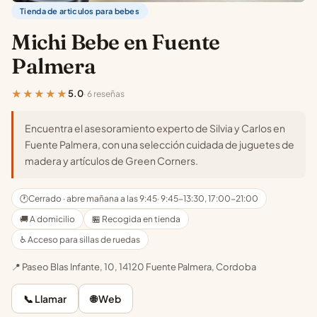
Tienda de articulos para bebes
Michi Bebe en Fuente
Palmera
★★★★★
5.0
· 6 reseñas
Encuentra el asesoramiento experto de Silvia y Carlos en
Fuente Palmera, con una selección cuidada de juguetes de
madera y artículos de Green Corners.
🕐
Cerrado · abre mañana a las 9:45
· 9:45-13:30, 17:00-21:00
🚚 A domicilio
🏪 Recogida en tienda
♿ Acceso para sillas de ruedas
📍 Paseo Blas Infante, 10, 14120 Fuente Palmera, Cordoba
📞 Llamar
🌐 Web