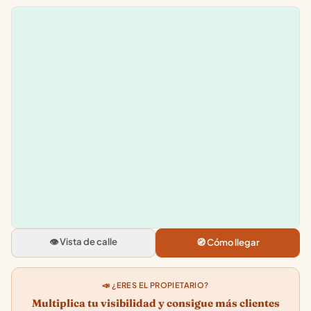
Leaflet
|
©
OpenStreetMap
+
−
Michi Bebe
Paseo Blas Infante, 10, 14120 F
Palmera, Cordoba
👁️ Vista de calle
🧭 Cómo llegar
5.0
★★★★★
· 6
📣 ¿ERES EL PROPIETARIO?
Multiplica tu visibilidad y consigue más clientes