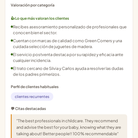
Valoración por categoría
👍 Lo que más valoran los clientes
Recibes asesoramiento personalizado de profesionales que
conocen bien el sector.
Cuentan con marcas de calidad como Green Corners y una
cuidada selección de juguetes de madera.
El servicio postventa destaca por su rapidez y eficacia ante
cualquier incidencia.
El trato cercano de Silvia y Carlos ayuda a resolver las dudas
de los padres primerizos.
Perfil de clientes habituales
clientes recurrentes
💬 Citas destacadas
"The best professionals in childcare. They recommend
and advise the best for your baby, knowing what they are
talking about! Better people!! 100% recommendable"