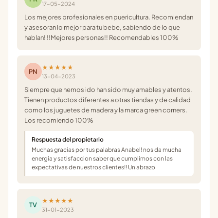
17-05-2024
Los mejores profesionales en puericultura. Recomiendan
y asesoran lo mejor para tu bebe, sabiendo de lo que
hablan! !!Mejores personas!! Recomendables 100%
★★★★★
PN
13-04-2023
Siempre que hemos ido han sido muy amables y atentos.
Tienen productos diferentes a otras tiendas y de calidad
como los juguetes de madera y la marca green corners.
Los recomiendo 100%
Respuesta del propietario
Muchas gracias por tus palabras Anabel! nos da mucha
energia y satisfaccion saber que cumplimos con las
expectativas de nuestros clientes!! Un abrazo
★★★★★
TV
31-01-2023