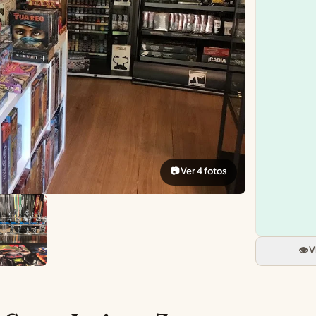
📷 Ver 4 fotos
👁️ 