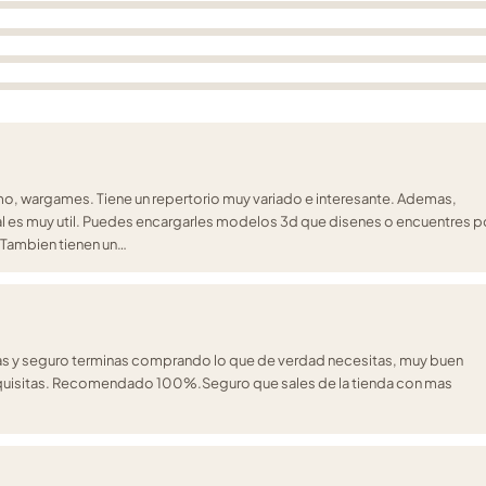
mo, wargames. Tiene un repertorio muy variado e interesante. Ademas,
al es muy util. Puedes encargarles modelos 3d que disenes o encuentres p
. Tambien tienen un…
pidas y seguro terminas comprando lo que de verdad necesitas, muy buen
exquisitas. Recomendado 100%.Seguro que sales de la tienda con mas