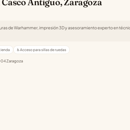
 Casco Antiguo, Zaragoza
aturas de Warhammer, impresión 3D y asesoramiento experto en técni
tienda
♿ Acceso para sillas de ruedas
50004 Zaragoza