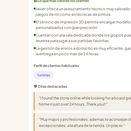
👍 Lo que más valoran los clientes
Javier ofrece un asesoramiento técnico muy valorado 
juegos de rol como en técnicas de pintura.
El servicio de impresión 3D permite encargar modelo
personalizados con gran precisión.
Cuentan con una sala dedicada donde los grupos pu
reunirse para jugar a sus partidas favoritas.
La gestión de envíos a domicilio es muy eficiente, ga
la entrega en poco más de 24 horas.
Perfil de clientes habituales
turistas
💬 Citas destacadas
"I found the store online while looking for a board g
home in just over 24 hours. Thank you!!"
"Muy majos y profesionales, ademas te aconsejan de 
excepcionales, a la altura de la tienda. Un placer."