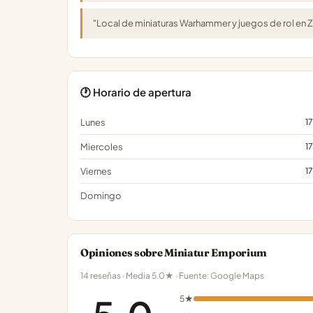
"Local de miniaturas Warhammer y juegos de rol en 
🕐 Horario de apertura
Lunes
1
Miercoles
1
Viernes
1
Domingo
Opiniones sobre Miniatur Emporium
14 reseñas · Media 5.0★ · Fuente: Google Maps
5★