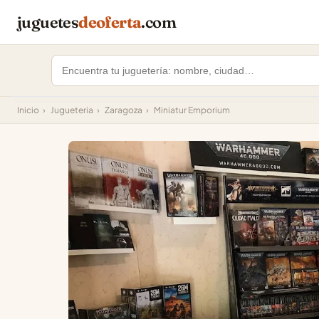
juguetes
deoferta
.com
Inicio
›
Jugueteria
›
Zaragoza
›
Miniatur Emporium