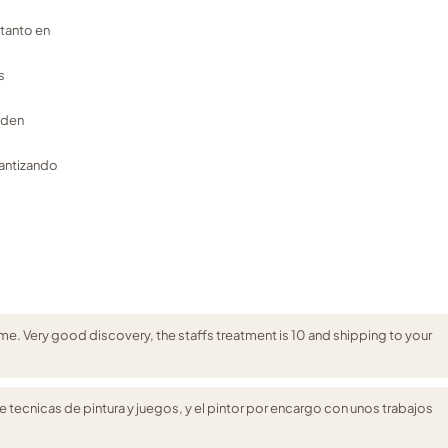
tanto en
s
eden
rantizando
ame. Very good discovery, the staffs treatment is 10 and shipping to your
tecnicas de pintura y juegos, y el pintor por encargo con unos trabajos