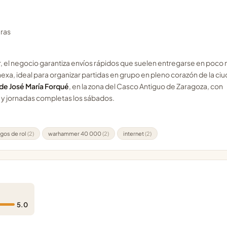
uras
, el negocio garantiza envíos rápidos que suelen entregarse en poco
exa, ideal para organizar partidas en grupo en pleno corazón de la ci
 de José María Forqué
, en la zona del Casco Antiguo de Zaragoza, con
es y jornadas completas los sábados.
egos de rol
(2)
warhammer 40 000
(2)
internet
(2)
5.0