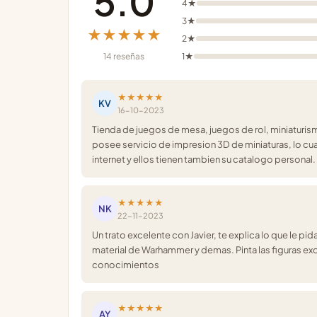
5.0
4★
3★
★★★★★
2★
14 reseñas
1★
★★★★★
KV
16-10-2023
Tienda de juegos de mesa, juegos de rol, miniaturis
posee servicio de impresion 3D de miniaturas, lo cu
internet y ellos tienen tambien su catalogo personal
★★★★★
NK
22-11-2023
Un trato excelente con Javier, te explica lo que le 
material de Warhammer y demas. Pinta las figuras 
conocimientos
★★★★★
AY