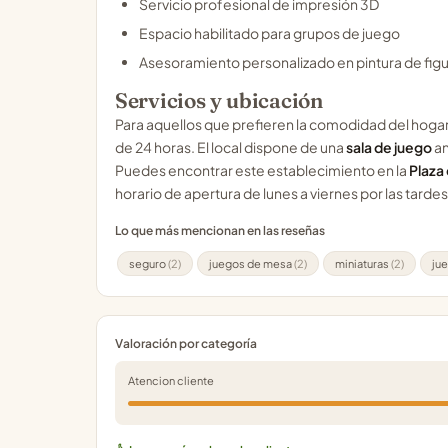
Servicio profesional de impresión 3D
Espacio habilitado para grupos de juego
Asesoramiento personalizado en pintura de fig
Servicios y ubicación
Para aquellos que prefieren la comodidad del hogar
de 24 horas. El local dispone de una
sala de juego
an
Puedes encontrar este establecimiento en la
Plaza
horario de apertura de lunes a viernes por las tard
Lo que más mencionan en las reseñas
seguro
(2)
juegos de mesa
(2)
miniaturas
(2)
ju
Valoración por categoría
Atencion cliente