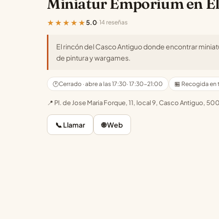
Miniatur Emporium en El
★★★★★
5.0
· 14 reseñas
El rincón del Casco Antiguo donde encontrar mini
de pintura y wargames.
🕐
Cerrado · abre a las 17:30
· 17:30-21:00
🏪 Recogida en 
📍 Pl. de Jose Maria Forque, 11, local 9, Casco Antiguo, 
📞 Llamar
🌐 Web