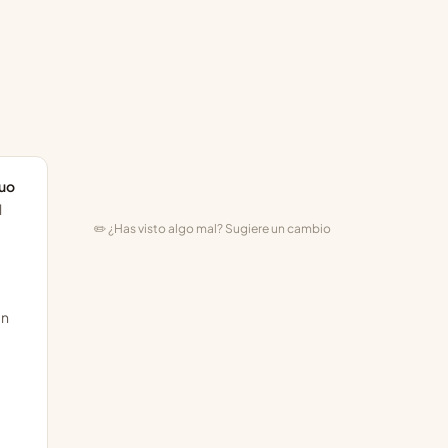
uo
l
✏️ ¿Has visto algo mal? Sugiere un cambio
un