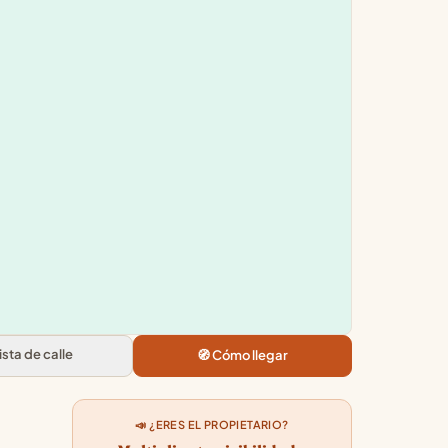
Leaflet
|
©
OpenStreetMap
+
×
−
Miniatur Emporium
Pl. de Jose Maria Forque, 11, local 9,
Casco Antiguo, 50004 Zaragoza
5.0
★★★★★
· 14
Vista de calle
🧭 Cómo llegar
📣 ¿ERES EL PROPIETARIO?