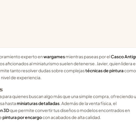
oramiento experto en
wargames
mientras paseas por el
Casco Antig
s aficionados al miniaturismo suelen detenerse. Javier, quien lidera e
rmite tanto resolver dudas sobre complejas
técnicas de pintura
como
nivel de experiencia.
s
cia para quienes buscan algo más que una simple compra, ofreciendo 
sa hasta
miniaturas detalladas
. Además de la venta física, el
ón 3D
que permite convertir tus diseños o modelos encontrados en
de
pintura por encargo
con acabados de alta calidad.