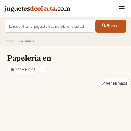
☰
juguetes
deoferta
.com
🔍 Buscar
Inicio
›
Papeleria
Papeleria en
🏪 52 negocios
📍 Ver en mapa