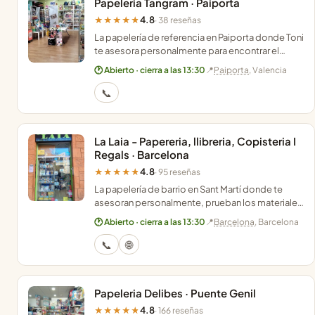
Papeleria Tangram · Paiporta
4.8
★★★★★
· 38 reseñas
La papelería de referencia en Paiporta donde Toni
te asesora personalmente para encontrar el
regalo ideal o ese juego de mesa que no
🕐 Abierto · cierra a las 13:30
📍
Paiporta
, Valencia
localizas.
📞
La Laia - Papereria, llibreria, Copisteria I
Regals · Barcelona
4.8
★★★★★
· 95 reseñas
La papelería de barrio en Sant Martí donde te
asesoran personalmente, prueban los materiales
contigo y gestionan tus copias con gran rapidez.
🕐 Abierto · cierra a las 13:30
📍
Barcelona
, Barcelona
📞
🌐
Papeleria Delibes · Puente Genil
4.8
★★★★★
· 166 reseñas