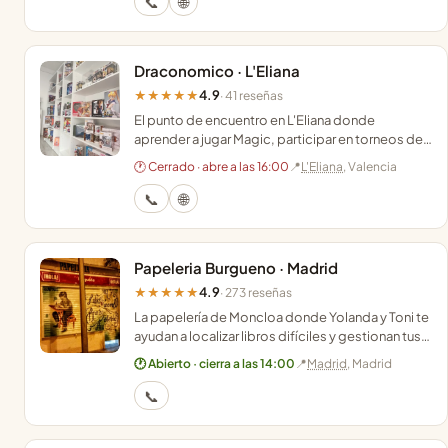
📞
🌐
Draconomico · L'Eliana
4.9
★★★★★
· 41 reseñas
El punto de encuentro en L'Eliana donde
aprender a jugar Magic, participar en torneos de
cartas y encontrar juegos de mesa con
🕐 Cerrado · abre a las 16:00
📍
L'Eliana
, Valencia
asesoramiento experto.
📞
🌐
Papeleria Burgueno · Madrid
4.9
★★★★★
· 273 reseñas
La papelería de Moncloa donde Yolanda y Toni te
ayudan a localizar libros difíciles y gestionan tus
envíos Celeritas con una sonrisa constante.
🕐 Abierto · cierra a las 14:00
📍
Madrid
, Madrid
📞