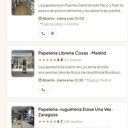
La papelería en Puente Genil donde Paco y Nati te
asesoran personalmente y localizan bajo pedido
cualquier libro o juguete que no encuentres.
🕐 Abierto · cierra a las 14:00
📍
Puente Genil
, Córdoba
📞
🌐
Papeleria Libreria Cosas · Madrid
4.8
★★★★★
· 83 reseñas
La papelería de barrio en La Latina donde
encuentras desde libros de la editorial Boribori
hasta los juguetes de Fortnite que buscan los
🕐 Abierto · cierra a las 13:30
📍
Madrid
, Madrid
más pequeños.
📞
Papeleria-Jugueteria Erase Una Vez ·
Zaragoza
4.7
★★★★★
· 128 reseñas