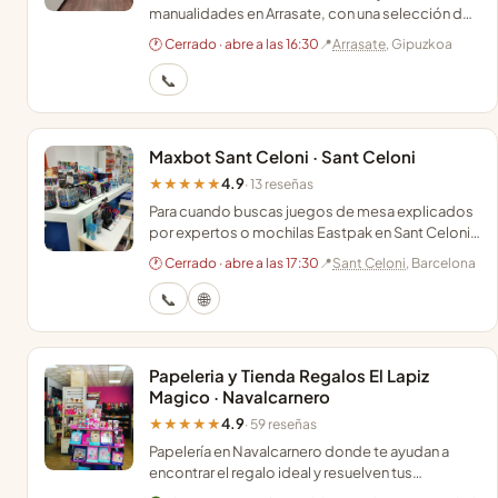
manualidades en Arrasate, con una selección de
artículos para regalo que marcan la diferencia.
🕐 Cerrado · abre a las 16:30
📍
Arrasate
, Gipuzkoa
📞
Maxbot Sant Celoni · Sant Celoni
4.9
★★★★★
· 13 reseñas
Para cuando buscas juegos de mesa explicados
por expertos o mochilas Eastpak en Sant Celoni,
con un trato cercano y adaptado a cada cliente.
🕐 Cerrado · abre a las 17:30
📍
Sant Celoni
, Barcelona
📞
🌐
Papeleria y Tienda Regalos El Lapiz
Magico · Navalcarnero
4.9
★★★★★
· 59 reseñas
Papelería en Navalcarnero donde te ayudan a
encontrar el regalo ideal y resuelven tus
impresiones y encuadernaciones con un trato