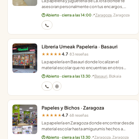
La papelería y juguetería de La Jota donde te
asesoran personalmente con tus encargos,
libros de texto y material escolar en pleno
🕐 Abierto · cierra a las 14:00
📍
Zaragoza
, Zaragoza
Zaragoza.
📞
Libreria Umeak Papeleria · Basauri
4.7
★★★★★
· 83 reseñas
La papelería en Basauri donde localizan el
material escolar que no encuentras en otros
sitios con un trato cercano y profesional.
🕐 Abierto · cierra a las 13:30
📍
Basauri
, Bizkaia
📞
🌐
Papeles y Bichos · Zaragoza
4.7
★★★★★
· 68 reseñas
La papelería en Zaragoza donde encontrar desde
material escolar hasta amigurumis hechos a
mano y regalos artesanales con un trato muy
🕐 Abierto · cierra a las 13:30
📍
Zaragoza
, Zaragoza