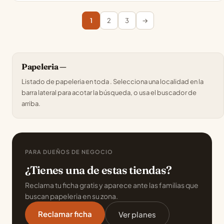
1
2
3
→
Papeleria —
Listado de papeleria en toda . Selecciona una localidad en la
barra lateral para acotar la búsqueda, o usa el buscador de
arriba.
PARA DUEÑOS DE NEGOCIO
¿Tienes una de estas tiendas?
Reclama tu ficha gratis y aparece ante las familias que
buscan papeleria en su zona.
Reclamar ficha
Ver planes