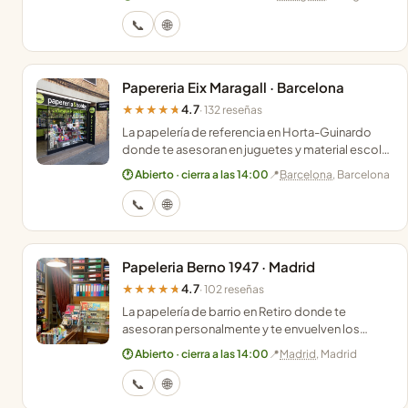
cercano.
📞
🌐
Papereria Eix Maragall · Barcelona
4.7
★★★★★
· 132 reseñas
La papelería de referencia en Horta-Guinardo
donde te asesoran en juguetes y material escolar
con un trato cercano que marca la diferencia.
🕐 Abierto · cierra a las 14:00
📍
Barcelona
, Barcelona
📞
🌐
Papeleria Berno 1947 · Madrid
4.7
★★★★★
· 102 reseñas
La papelería de barrio en Retiro donde te
asesoran personalmente y te envuelven los
regalos al momento manteniendo la esencia
🕐 Abierto · cierra a las 14:00
📍
Madrid
, Madrid
desde 1947.
📞
🌐