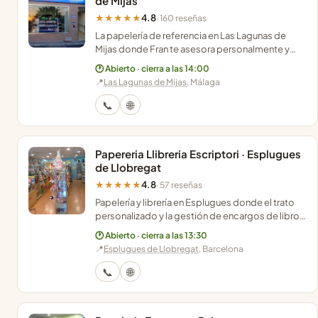
de Mijas
4.8
★★★★★
· 160 reseñas
La papelería de referencia en Las Lagunas de
Mijas donde Fran te asesora personalmente y
gestiona tus impresiones o envíos con total
🕐 Abierto · cierra a las 14:00
eficacia.
📍
Las Lagunas de Mijas
, Málaga
📞
🌐
Papereria Llibreria Escriptori · Esplugues
de Llobregat
4.8
★★★★★
· 57 reseñas
Papelería y librería en Esplugues donde el trato
personalizado y la gestión de encargos de libros
hacen que sea el lugar ideal para tus compras.
🕐 Abierto · cierra a las 13:30
📍
Esplugues de Llobregat
, Barcelona
📞
🌐