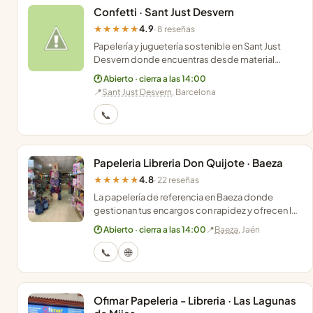
Confetti · Sant Just Desvern
4.9
★★★★★
· 8 reseñas
Papelería y juguetería sostenible en Sant Just
Desvern donde encuentras desde material
escolar hasta ropa infantil de segunda mano con
🕐 Abierto · cierra a las 14:00
atención cercana.
📍
Sant Just Desvern
, Barcelona
📞
Papeleria Libreria Don Quijote · Baeza
4.8
★★★★★
· 22 reseñas
La papelería de referencia en Baeza donde
gestionan tus encargos con rapidez y ofrecen la
comodidad de comprar online con recogida en
🕐 Abierto · cierra a las 14:00
📍
Baeza
, Jaén
tienda.
📞
🌐
Ofimar Papeleria - Libreria · Las Lagunas