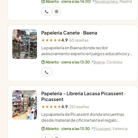
🕐 Abierto · cierra a las 14:00
📍
Navalcarnero
, Madrid
cercano.
📞
🌐
Papeleria Canete · Baena
4.9
★★★★★
· 60 reseñas
La papelería en Baena donde recibir
asesoramiento experto en juegos educativos y
artículos de regalo con un trato cercano y
🕐 Abierto · cierra a las 13:30
📍
Baena
, Córdoba
profesional.
📞
Papeleria - Libreria Lacasa Picassent ·
Picassent
4.9
★★★★★
· 251 reseñas
La papelería de Picassent donde encuentras
desde material de oficina hasta el regalo
perfecto, con asesoramiento personalizado y
🕐 Abierto · cierra a las 13:30
📍
Picassent
, Valencia
zona para niños.