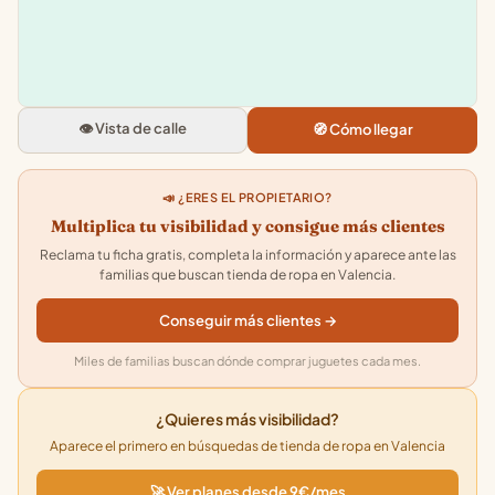
Pepco
Gran Via de Ferran el Catolic, 18
Extramurs, 46008 Valencia
👁️ Vista de calle
🧭 Cómo llegar
4.3
★★★★★
· 157
📣 ¿ERES EL PROPIETARIO?
Multiplica tu visibilidad y consigue más clientes
Reclama tu ficha gratis, completa la información y aparece ante las
familias que buscan tienda de ropa en Valencia.
Conseguir más clientes →
Miles de familias buscan dónde comprar juguetes cada mes.
¿Quieres más visibilidad?
Aparece el primero en búsquedas de tienda de ropa en Valencia
🚀 Ver planes desde 9€/mes