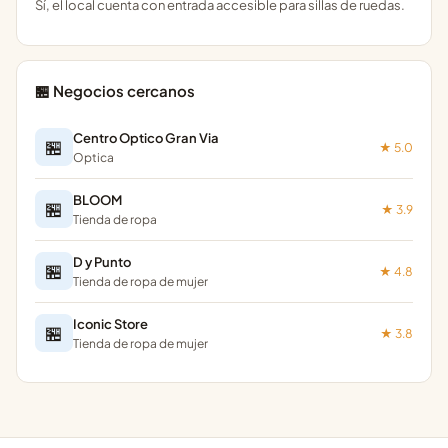
Sí, el local cuenta con entrada accesible para sillas de ruedas.
🏪 Negocios cercanos
Centro Optico Gran Via
🏪
★ 5.0
Optica
BLOOM
🏪
★ 3.9
Tienda de ropa
D y Punto
🏪
★ 4.8
Tienda de ropa de mujer
Iconic Store
🏪
★ 3.8
Tienda de ropa de mujer