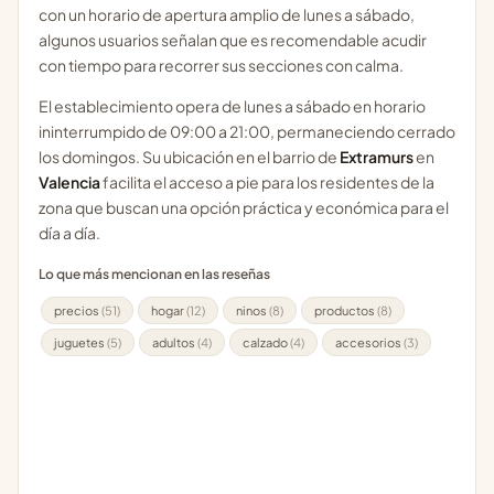
con un horario de apertura amplio de lunes a sábado,
algunos usuarios señalan que es recomendable acudir
con tiempo para recorrer sus secciones con calma.
El establecimiento opera de lunes a sábado en horario
ininterrumpido de 09:00 a 21:00, permaneciendo cerrado
los domingos. Su ubicación en el barrio de
Extramurs
en
Valencia
facilita el acceso a pie para los residentes de la
zona que buscan una opción práctica y económica para el
día a día.
Lo que más mencionan en las reseñas
precios
(51)
hogar
(12)
ninos
(8)
productos
(8)
juguetes
(5)
adultos
(4)
calzado
(4)
accesorios
(3)