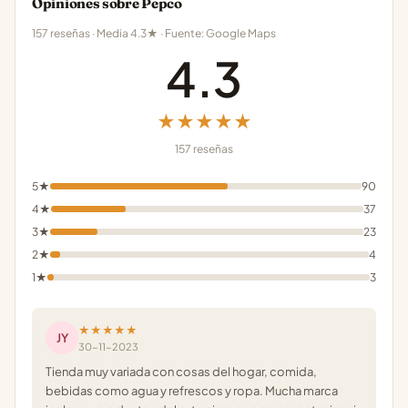
Opiniones sobre Pepco
157 reseñas · Media 4.3★ · Fuente: Google Maps
4.3
★★★★★
157 reseñas
5★
90
4★
37
3★
23
2★
4
1★
3
★★★★★
JY
30-11-2023
Tienda muy variada con cosas del hogar, comida,
bebidas como agua y refrescos y ropa. Mucha marca