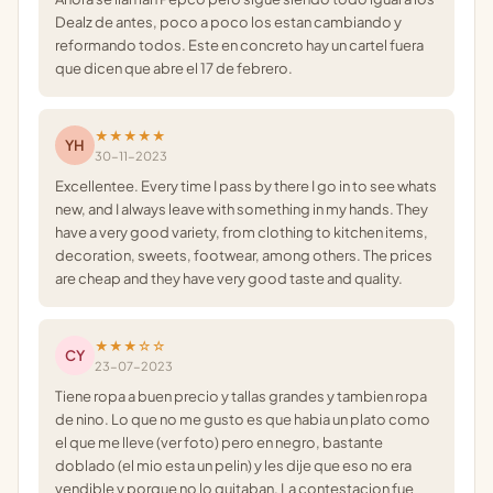
Dealz de antes, poco a poco los estan cambiando y
reformando todos. Este en concreto hay un cartel fuera
que dicen que abre el 17 de febrero.
★★★★★
YH
30-11-2023
Excellentee. Every time I pass by there I go in to see whats
new, and I always leave with something in my hands. They
have a very good variety, from clothing to kitchen items,
decoration, sweets, footwear, among others. The prices
are cheap and they have very good taste and quality.
★★★☆☆
CY
23-07-2023
Tiene ropa a buen precio y tallas grandes y tambien ropa
de nino. Lo que no me gusto es que habia un plato como
el que me lleve (ver foto) pero en negro, bastante
doblado (el mio esta un pelin) y les dije que eso no era
vendible y porque no lo quitaban. La contestacion fue