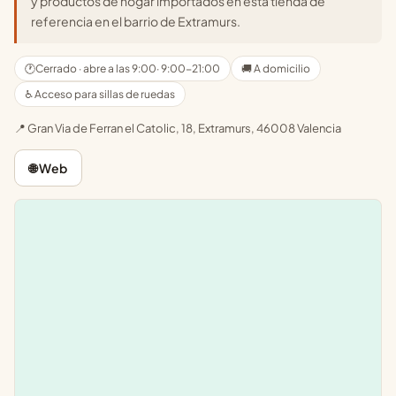
y productos de hogar importados en esta tienda de
referencia en el barrio de Extramurs.
🕐
Cerrado · abre a las 9:00
· 9:00-21:00
🚚 A domicilio
♿ Acceso para sillas de ruedas
📍 Gran Via de Ferran el Catolic, 18, Extramurs, 46008 Valencia
🌐 Web
Leaflet
|
©
OpenStreetMap
+
−