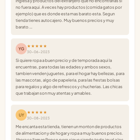
inglesa y productos del extranjero que no encontrarias si
no fuera aqui. A veces hay productos (comida gatos por
ejemplo) que es donde esta mas barato esta. Segun
tienda tienes autocajero. Muy buenos precios y muy
barato.…
★★★★★
YG
30-06-2023
Si quiere ropa a buen precio y de temporada aqui la
encuentras, para todas las edades y ambos sexos,
tambien venden juguetes, para el hogar hay bellezas, para
las mascotas, algo de papeleria, para las fiestas bolsas
para regalos y algo de refrescos y chucherias. Las chicas
que trabajan son muy atentas y amables.
★★★★★
UY
30-08-2023
Me encanta esta tienda, tienen un monton de productos
de alimentacion y de hogar y ropa a muy buenos precios.
Ahora se llaman Pepco pero sigue siendo todo igual a los