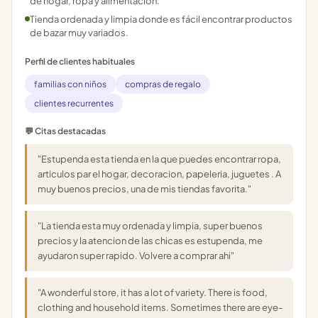
de hogar, ropa y alimentación.
Tienda ordenada y limpia donde es fácil encontrar productos
de bazar muy variados.
Perfil de clientes habituales
familias con niños
compras de regalo
clientes recurrentes
💬 Citas destacadas
"Estupenda esta tienda en la que puedes encontrar ropa,
articulos par el hogar, decoracion, papeleria, juguetes . A
muy buenos precios, una de mis tiendas favorita."
"La tienda esta muy ordenada y limpia, super buenos
precios y la atencion de las chicas es estupenda, me
ayudaron super rapido. Volvere a comprar ahi"
"A wonderful store, it has a lot of variety. There is food,
clothing and household items. Sometimes there are eye-