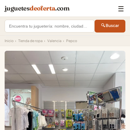
☰
juguetes
deoferta
.com
🔍 Buscar
Inicio
›
Tienda de ropa
›
Valencia
›
Pepco