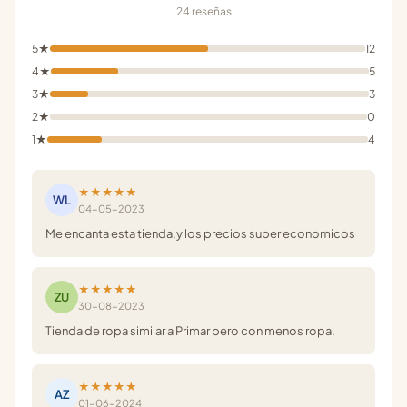
24 reseñas
5★
12
4★
5
3★
3
2★
0
1★
4
★★★★★
WL
04-05-2023
Me encanta esta tienda,y los precios super economicos
★★★★★
ZU
30-08-2023
Tienda de ropa similar a Primar pero con menos ropa.
★★★★★
AZ
01-06-2024