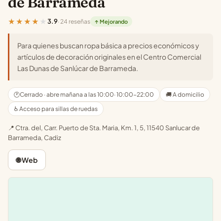
de Barrameda
★★★★★
3.9
· 24 reseñas
↑ Mejorando
Para quienes buscan ropa básica a precios económicos y
artículos de decoración originales en el Centro Comercial
Las Dunas de Sanlúcar de Barrameda.
🕐
Cerrado · abre mañana a las 10:00
· 10:00-22:00
🚚 A domicilio
♿ Acceso para sillas de ruedas
📍 Ctra. del, Carr. Puerto de Sta. Maria, Km. 1, 5, 11540 Sanlucar de
Barrameda, Cadiz
🌐 Web