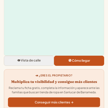
Leaflet
|
©
OpenStreetMap
+
−
Pepco Las Dunas
Ctra. del, Carr. Puerto de Sta. Ma
1, 5, 11540 Sanlucar de Barrame
👁️ Vista de calle
🧭 Cómo llegar
Cadiz
3.9
★★★★★
· 24
📣 ¿ERES EL PROPIETARIO?
Multiplica tu visibilidad y consigue más clientes
Reclama tu ficha gratis, completa la información y aparece ante las
familias que buscan tienda de ropa en Sanlucar de Barrameda.
Conseguir más clientes →