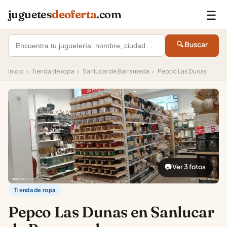
☰
juguetes
deoferta
.com
🔍 Buscar
Inicio
›
Tienda de ropa
›
Sanlucar de Barrameda
›
Pepco Las Dunas
📷 Ver 3 fotos
Tienda de ropa
Pepco Las Dunas en Sanlucar