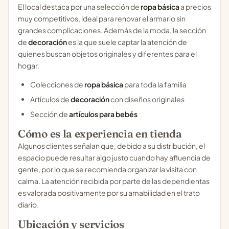
El local destaca por una selección de
ropa básica
a precios
muy competitivos, ideal para renovar el armario sin
grandes complicaciones. Además de la moda, la sección
de
decoración
es la que suele captar la atención de
quienes buscan objetos originales y diferentes para el
hogar.
Colecciones de
ropa básica
para toda la familia
Artículos de
decoración
con diseños originales
Sección de
artículos para bebés
Cómo es la experiencia en tienda
Algunos clientes señalan que, debido a su distribución, el
espacio puede resultar algo justo cuando hay afluencia de
gente, por lo que se recomienda organizar la visita con
calma. La atención recibida por parte de las dependientas
es valorada positivamente por su amabilidad en el trato
diario.
Ubicación y servicios