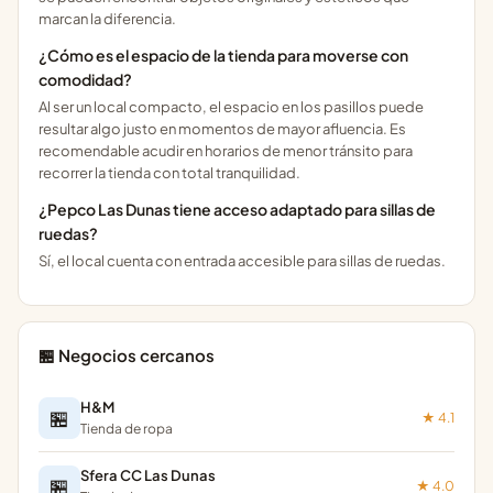
marcan la diferencia.
¿Cómo es el espacio de la tienda para moverse con
comodidad?
Al ser un local compacto, el espacio en los pasillos puede
resultar algo justo en momentos de mayor afluencia. Es
recomendable acudir en horarios de menor tránsito para
recorrer la tienda con total tranquilidad.
¿Pepco Las Dunas tiene acceso adaptado para sillas de
ruedas?
Sí, el local cuenta con entrada accesible para sillas de ruedas.
🏪 Negocios cercanos
H&M
🏪
★ 4.1
Tienda de ropa
Sfera CC Las Dunas
🏪
★ 4.0