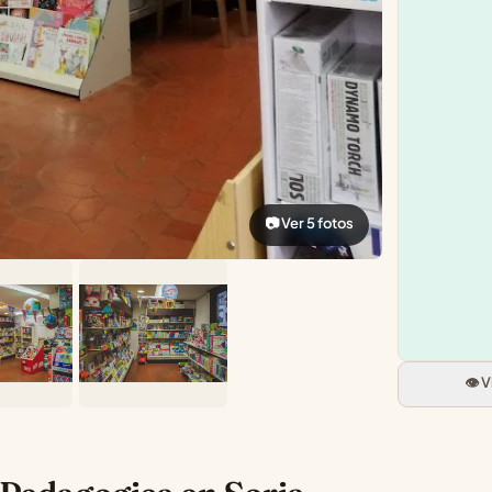
📷 Ver 5 fotos
👁️ 