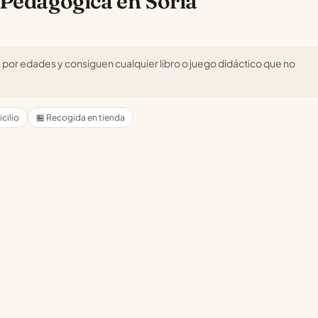
 Pedagogica en Soria
n por edades y consiguen cualquier libro o juego didáctico que no
cilio
🏪 Recogida en tienda