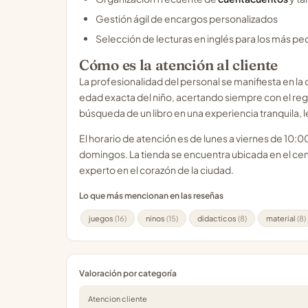
Gestión ágil de encargos personalizados
Selección de lecturas en inglés para los más p
Cómo es la atención al cliente
La profesionalidad del personal se manifiesta en la 
edad exacta del niño, acertando siempre con el re
búsqueda de un libro en una experiencia tranquila, 
El horario de atención es de lunes a viernes de 10:
domingos. La tienda se encuentra ubicada en el ce
experto en el corazón de la ciudad.
Lo que más mencionan en las reseñas
juegos
(16)
ninos
(15)
didacticos
(8)
material
(8)
Valoración por categoría
Atencion cliente