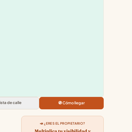
4.8
★★★★★
· 246
Vista de calle
🧭 Cómo llegar
📣 ¿ERES EL PROPIETARIO?
Multiplica tu visibilidad y