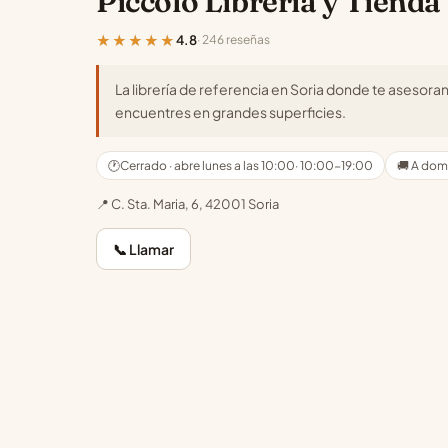
Piccolo Libreria y Tienda
★★★★★
4.8
· 246 reseñas
La librería de referencia en Soria donde te asesora
encuentres en grandes superficies.
🕐
Cerrado · abre lunes a las 10:00
· 10:00-19:00
🚚 A domi
📍 C. Sta. Maria, 6, 42001 Soria
📞 Llamar