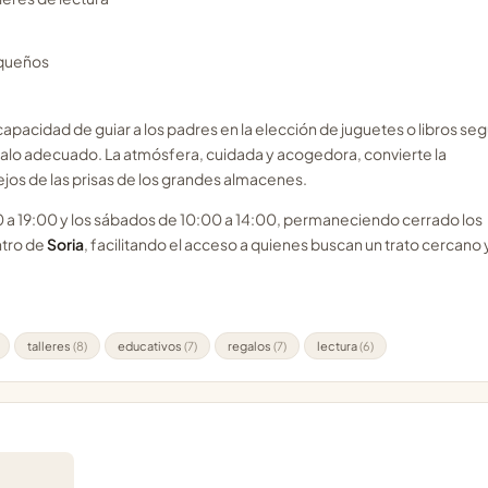
equeños
capacidad de guiar a los padres en la elección de juguetes o libros seg
galo adecuado. La atmósfera, cuidada y acogedora, convierte la
lejos de las prisas de los grandes almacenes.
00 a 19:00 y los sábados de 10:00 a 14:00, permaneciendo cerrado los
ntro de
Soria
, facilitando el acceso a quienes buscan un trato cercano 
talleres
(8)
educativos
(7)
regalos
(7)
lectura
(6)