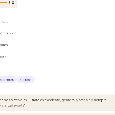
5.0
o a la
contrar con
ctura
aja y
ecurrentes
turistas
ga en dos o tres dias. El trato es excelente, gente muy amable y siempre
onfianza favorita"