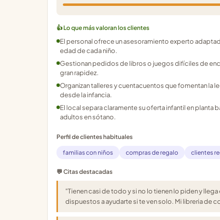
👍 Lo que más valoran los clientes
El personal ofrece un asesoramiento experto adaptad
edad de cada niño.
Gestionan pedidos de libros o juegos difíciles de en
gran rapidez.
Organizan talleres y cuentacuentos que fomentan la le
desde la infancia.
El local separa claramente su oferta infantil en planta b
adultos en sótano.
Perfil de clientes habituales
familias con niños
compras de regalo
clientes r
💬 Citas destacadas
"Tienen casi de todo y si no lo tienen lo piden y lle
dispuestos a ayudarte si te ven solo. Mi libreria de c