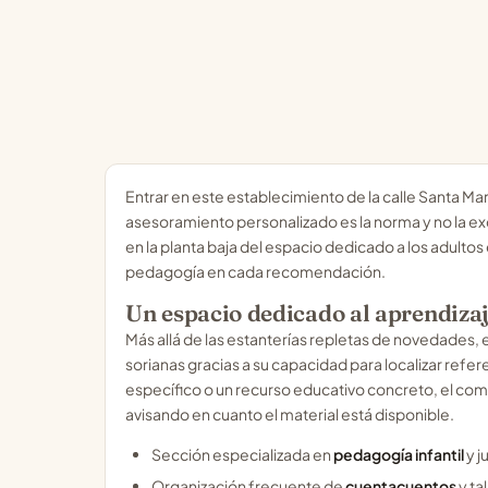
Entrar en este establecimiento de la calle Santa Mar
asesoramiento personalizado es la norma y no la exc
en la planta baja del espacio dedicado a los adultos 
pedagogía en cada recomendación.
Un espacio dedicado al aprendizaje
Más allá de las estanterías repletas de novedades, 
sorianas gracias a su capacidad para localizar refer
específico o un recurso educativo concreto, el com
avisando en cuanto el material está disponible.
Sección especializada en
pedagogía infantil
y j
Organización frecuente de
cuentacuentos
y ta