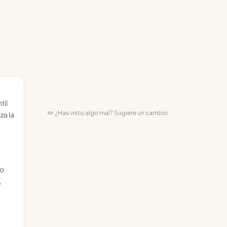
til
✏️ ¿Has visto algo mal? Sugiere un cambio
za la
lo
,