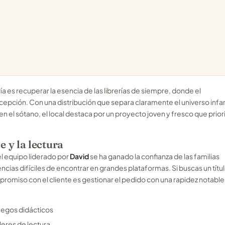
ía es recuperar la esencia de las librerías de siempre, donde el
epción. Con una distribución que separa claramente el universo infan
en el sótano, el local destaca por un proyecto joven y fresco que priori
 y la lectura
el equipo liderado por
David
se ha ganado la confianza de las familias
encias difíciles de encontrar en grandes plataformas. Si buscas un títu
promiso con el cliente es gestionar el pedido con una rapidez notable
uegos didácticos
lleres de lectura