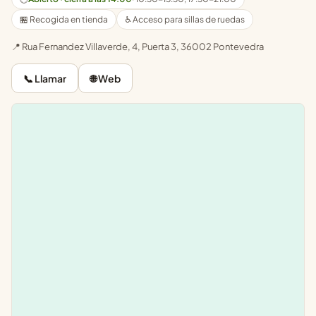
🏪 Recogida en tienda
♿ Acceso para sillas de ruedas
📍 Rua Fernandez Villaverde, 4, Puerta 3, 36002 Pontevedra
📞 Llamar
🌐 Web
Leaflet
|
©
OpenStreetMap
+
−
Pilla Pilla