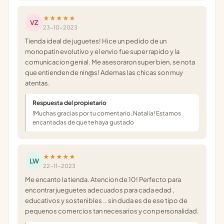
★★★★★
VZ
23-10-2023
Tienda ideal de juguetes! Hice un pedido de un
monopatin evolutivo y el envio fue super rapido y la
comunicacion genial. Me asesoraron super bien, se nota
que entienden de nin@s! Ademas las chicas son muy
atentas.
Respuesta del propietario
!Muchas gracias por tu comentario, Natalia! Estamos
encantadas de que te haya gustado
★★★★★
LW
22-11-2023
Me encanto la tienda. Atencion de 10! Perfecto para
encontrar jueguetes adecuados para cada edad ,
educativos y sostenibles .. sin duda es de ese tipo de
pequenos comercios tan necesarios y con personalidad.