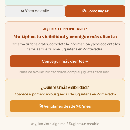
Rua Fernandez Villaverde, 4, Pue
36002 Pontevedra
👁️ Vista de calle
🧭 Cómo llegar
4.9
★★★★★
· 11
📣 ¿ERES EL PROPIETARIO?
Multiplica tu visibilidad y consigue más clientes
Reclama tu ficha gratis, completa la información y aparece ante las
familias que buscan jugueteria en Pontevedra.
Conseguir más clientes →
Miles de familias buscan dónde comprar juguetes cada mes.
¿Quieres más visibilidad?
Aparece el primero en búsquedas de jugueteria en Pontevedra
🚀 Ver planes desde 9€/mes
✏️ ¿Has visto algo mal? Sugiere un cambio