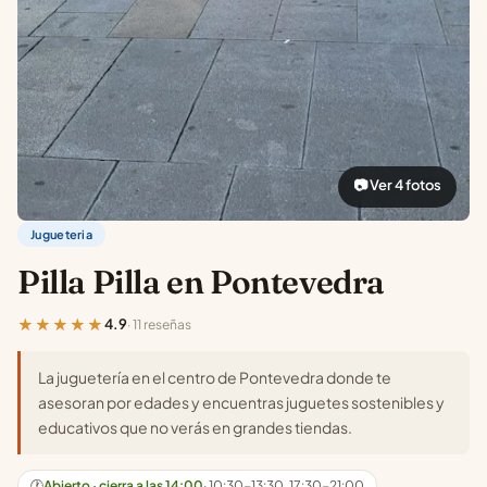
📷 Ver 4 fotos
Jugueteria
Pilla Pilla en Pontevedra
★★★★★
4.9
· 11 reseñas
La juguetería en el centro de Pontevedra donde te
asesoran por edades y encuentras juguetes sostenibles y
educativos que no verás en grandes tiendas.
🕐
Abierto · cierra a las 14:00
· 10:30-13:30, 17:30-21:00