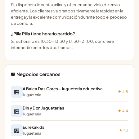
Sí, disponen de venta online y ofrecen un servicio de envío
eficiente. Los clientes valoran positivamente la rapidez en la
entrega y la excelente comunicación durante todo el proceso
de compra.
¿Pilla Pilla tiene horario partido?
Sí, su horario es 10:30-13:30 y 17:30-21:00, con cierre
intermedio entre los dos tramos.
🏪 Negocios cercanos
A Balea Das Cores - Jugueteria educativa
🏪
★ 4.8
Jugueteria
Din y Don Jugueterias
🏪
★ 4.4
Jugueteria
Eurekakids
🏪
★ 4.1
Jugueteria