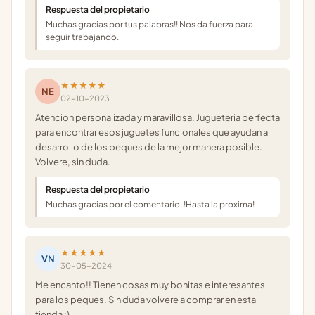
Respuesta del propietario
Muchas gracias por tus palabras!! Nos da fuerza para
seguir trabajando.
★★★★★
NE
02-10-2023
Atencion personalizada y maravillosa. Jugueteria perfecta
para encontrar esos juguetes funcionales que ayudan al
desarrollo de los peques de la mejor manera posible.
Volvere, sin duda.
Respuesta del propietario
Muchas gracias por el comentario. !Hasta la proxima!
★★★★★
VN
30-05-2024
Me encanto!! Tienen cosas muy bonitas e interesantes
para los peques. Sin duda volvere a comprar en esta
tienda :)