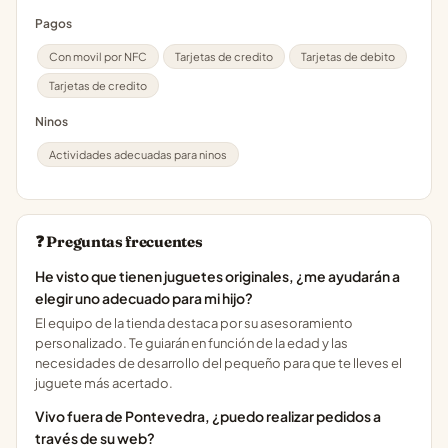
Pagos
Con movil por NFC
Tarjetas de credito
Tarjetas de debito
Tarjetas de credito
Ninos
Actividades adecuadas para ninos
❓ Preguntas frecuentes
He visto que tienen juguetes originales, ¿me ayudarán a
elegir uno adecuado para mi hijo?
El equipo de la tienda destaca por su asesoramiento
personalizado. Te guiarán en función de la edad y las
necesidades de desarrollo del pequeño para que te lleves el
juguete más acertado.
Vivo fuera de Pontevedra, ¿puedo realizar pedidos a
través de su web?