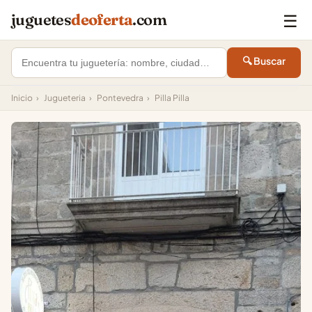
☰
juguetes
deoferta
.com
🔍 Buscar
Inicio
›
Jugueteria
›
Pontevedra
›
Pilla Pilla