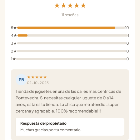
★★★★★
11 reseñas
5★
10
4★
1
3★
0
2★
0
1★
0
★★★★★
PB
02-10-2023
Tienda de juguetes en una de las calles mas centricas de
Pontevedra. Si necesitas cualquier juguete de 0 a 14
anos, esta es tu tienda. La chica que me atendio, super
cercana y agradable. 100% recomendable!!!
Respuesta del propietario
Muchas gracias por tu comentario.