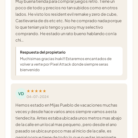
Muy buena tienda para comprar juegos retro. Tiene un
poco de todo y precios no tan subidos como en otros
lados. He visto los resident evil remake y zero de cube,
Castlevania de ds etc etc. No he comprado nada porque
lo que tenian ya lo tengo y ya soy muy selectivo
comprando. He estado un rato bueno hablando con la
chi…
Respuesta del propietario
Muchisimas gracias Inaki!! Estaremos encantados de
volver a verte por Pixel Attack donde siempre seras
bienvenido
★★★★★
VD
04-07-2024
Hemos estado en Mijas Pueblo de vacaciones muchas
veces y desde hace varios anos siempre vamos a esta
tiendecita. Antes estaba ubicada unos metros mas abajo
de la calle en un local mas pequeno, pero desde el ano
pasado se ubica un poco mas al inicio de la calle, es
genial porque tiene de todo lo que puedas imaginarte,…