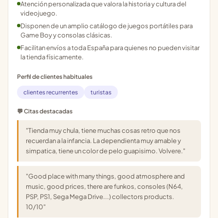
Atención personalizada que valora la historia y cultura del
videojuego.
Disponen de un amplio catálogo de juegos portátiles para
Game Boy y consolas clásicas.
Facilitan envíos a toda España para quienes no pueden visitar
la tienda físicamente.
Perfil de clientes habituales
clientes recurrentes
turistas
💬 Citas destacadas
"Tienda muy chula, tiene muchas cosas retro que nos
recuerdan a la infancia. La dependienta muy amable y
simpatica, tiene un color de pelo guapisimo. Volvere."
"Good place with many things, good atmosphere and
music, good prices, there are funkos, consoles (N64,
PSP, PS1, Sega Mega Drive...) collectors products.
10/10"