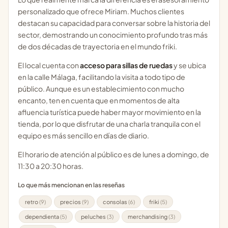
personalizado que ofrece Miriam. Muchos clientes
destacan su capacidad para conversar sobre la historia del
sector, demostrando un conocimiento profundo tras más
de dos décadas de trayectoria en el mundo friki.
El local cuenta con
acceso para sillas de ruedas
y se ubica
en la calle Málaga, facilitando la visita a todo tipo de
público. Aunque es un establecimiento con mucho
encanto, ten en cuenta que en momentos de alta
afluencia turística puede haber mayor movimiento en la
tienda, por lo que disfrutar de una charla tranquila con el
equipo es más sencillo en días de diario.
El horario de atención al público es de lunes a domingo, de
11:30 a 20:30 horas.
Lo que más mencionan en las reseñas
retro
(9)
precios
(9)
consolas
(6)
friki
(5)
dependienta
(5)
peluches
(3)
merchandising
(3)