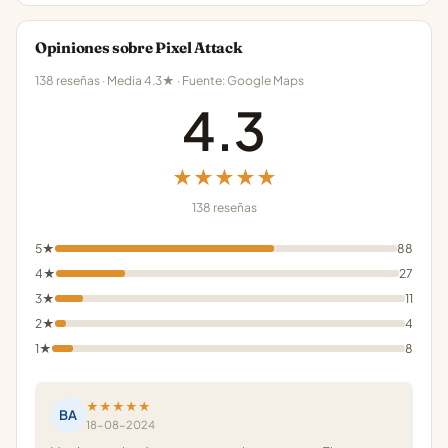
Opiniones sobre Pixel Attack
138 reseñas · Media 4.3★ · Fuente: Google Maps
4.3
★★★★★
138 reseñas
5★
88
4★
27
3★
11
2★
4
1★
8
★★★★★
BA
18-08-2024