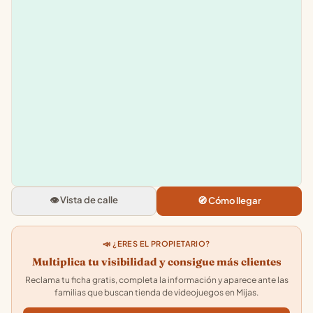
Leaflet
|
©
OpenStreetMap
+
−
Pixel Attack
C. Malaga, 32, 29650 Mijas, Mal
4.3
★★★★★
· 138
👁️ Vista de calle
🧭 Cómo llegar
📣 ¿ERES EL PROPIETARIO?
Multiplica tu visibilidad y consigue más clientes
Reclama tu ficha gratis, completa la información y aparece ante las
familias que buscan tienda de videojuegos en Mijas.