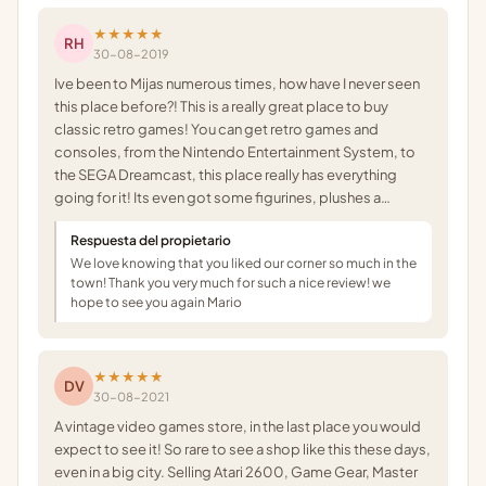
★★★★★
RH
30-08-2019
Ive been to Mijas numerous times, how have I never seen
this place before?! This is a really great place to buy
classic retro games! You can get retro games and
consoles, from the Nintendo Entertainment System, to
the SEGA Dreamcast, this place really has everything
going for it! Its even got some figurines, plushes a…
Respuesta del propietario
We love knowing that you liked our corner so much in the
town! Thank you very much for such a nice review! we
hope to see you again Mario
★★★★★
DV
30-08-2021
A vintage video games store, in the last place you would
expect to see it! So rare to see a shop like this these days,
even in a big city. Selling Atari 2600, Game Gear, Master