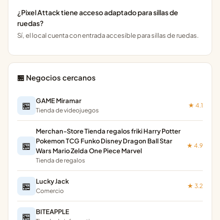
¿Pixel Attack tiene acceso adaptado para sillas de
ruedas?
Sí, el local cuenta con entrada accesible para sillas de ruedas.
🏪 Negocios cercanos
GAME Miramar
🏪
★ 4.1
Tienda de videojuegos
Merchan-Store Tienda regalos friki Harry Potter
Pokemon TCG Funko Disney Dragon Ball Star
🏪
★ 4.9
Wars Mario Zelda One Piece Marvel
Tienda de regalos
Lucky Jack
🏪
★ 3.2
Comercio
BITEAPPLE
🏪