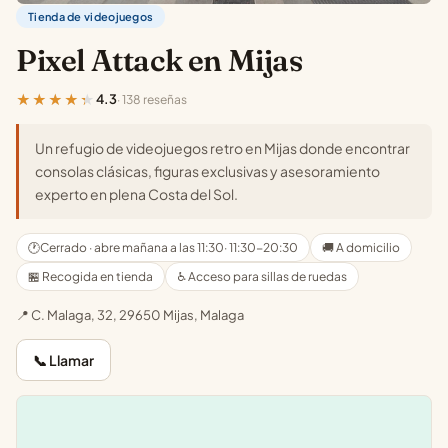
Tienda de videojuegos
Pixel Attack en Mijas
★★★★★
4.3
· 138 reseñas
Un refugio de videojuegos retro en Mijas donde encontrar
consolas clásicas, figuras exclusivas y asesoramiento
experto en plena Costa del Sol.
🕐
Cerrado · abre mañana a las 11:30
· 11:30-20:30
🚚 A domicilio
🏪 Recogida en tienda
♿ Acceso para sillas de ruedas
📍 C. Malaga, 32, 29650 Mijas, Malaga
📞 Llamar