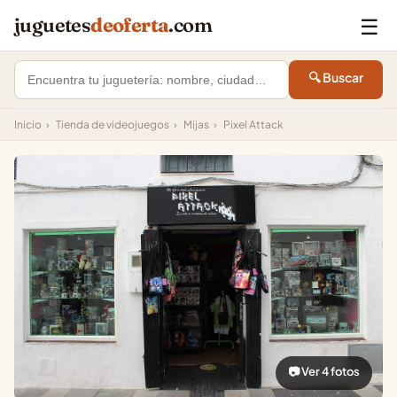
☰
juguetes
deoferta
.com
🔍 Buscar
Inicio
›
Tienda de videojuegos
›
Mijas
›
Pixel Attack
📷 Ver 4 fotos