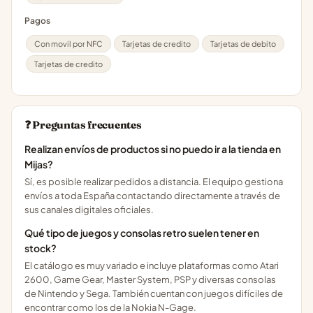
Pagos
Con movil por NFC
Tarjetas de credito
Tarjetas de debito
Tarjetas de credito
❓ Preguntas frecuentes
Realizan envíos de productos si no puedo ir a la tienda en
Mijas?
Sí, es posible realizar pedidos a distancia. El equipo gestiona
envíos a toda España contactando directamente a través de
sus canales digitales oficiales.
Qué tipo de juegos y consolas retro suelen tener en
stock?
El catálogo es muy variado e incluye plataformas como Atari
2600, Game Gear, Master System, PSP y diversas consolas
de Nintendo y Sega. También cuentan con juegos difíciles de
encontrar como los de la Nokia N-Gage.