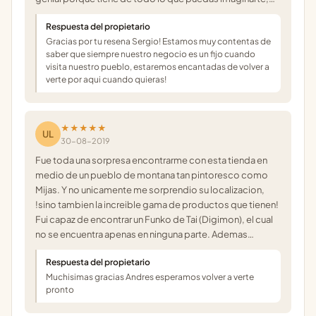
Respuesta del propietario
Gracias por tu resena Sergio! Estamos muy contentas de
saber que siempre nuestro negocio es un fijo cuando
visita nuestro pueblo, estaremos encantadas de volver a
verte por aqui cuando quieras!
★★★★★
UL
30-08-2019
Fue toda una sorpresa encontrarme con esta tienda en
medio de un pueblo de montana tan pintoresco como
Mijas. Y no unicamente me sorprendio su localizacion,
!sino tambien la increible gama de productos que tienen!
Fui capaz de encontrar un Funko de Tai (Digimon), el cual
no se encuentra apenas en ninguna parte. Ademas…
Respuesta del propietario
Muchisimas gracias Andres esperamos volver a verte
pronto