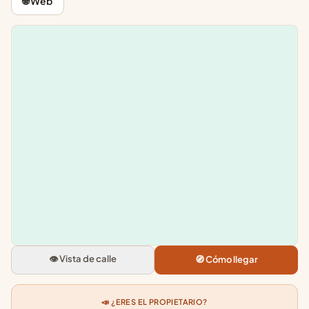
🌐 Web
Leaflet
|
©
OpenStreetMap
+
−
Pixelandmalaga Muelle U
Mercado en la plaza frente a Ha
Cafe, P.o del Muelle Uno, Distrito
👁️ Vista de calle
🧭 Cómo llegar
Centro, 29015 Malaga
5.0
★★★★★
· 2
📣 ¿ERES EL PROPIETARIO?