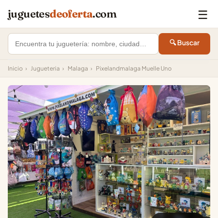
☰
juguetes
deoferta
.com
🔍 Buscar
Inicio
›
Jugueteria
›
Malaga
›
Pixelandmalaga Muelle Uno