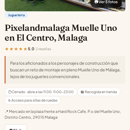
📷 Ver 5 fotos
Jugueteria
Pixelandmalaga Muelle Uno
en El Centro, Malaga
★★★★★
5.0
· 2 reseñas
Para los aficionados a los personajes de construcción que
buscan un reto de montaje en pleno Muelle Uno de Málaga,
lejos de los juguetes convencionales.
🕐
Cerrado · abre a las 11:00
· 11:00-23:00
🏪 Recogida en tienda
♿ Acceso para sillas de ruedas
📍 Mercado en la plaza frente a Hard Rock Cafe, P.o del Muelle Uno,
Distrito Centro, 29015 Malaga