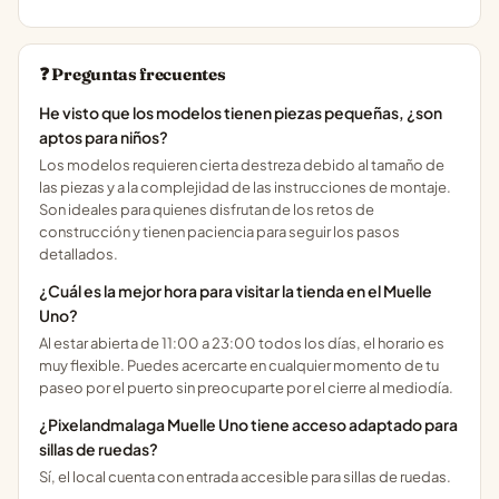
❓ Preguntas frecuentes
He visto que los modelos tienen piezas pequeñas, ¿son
aptos para niños?
Los modelos requieren cierta destreza debido al tamaño de
las piezas y a la complejidad de las instrucciones de montaje.
Son ideales para quienes disfrutan de los retos de
construcción y tienen paciencia para seguir los pasos
detallados.
¿Cuál es la mejor hora para visitar la tienda en el Muelle
Uno?
Al estar abierta de 11:00 a 23:00 todos los días, el horario es
muy flexible. Puedes acercarte en cualquier momento de tu
paseo por el puerto sin preocuparte por el cierre al mediodía.
¿Pixelandmalaga Muelle Uno tiene acceso adaptado para
sillas de ruedas?
Sí, el local cuenta con entrada accesible para sillas de ruedas.