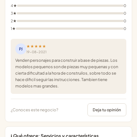
4★
0
3★
0
2★
0
1★
0
★★★★★
PJ
19-08-2021
Venden personajes para construir a base de piezas. Los
modelos pequenos son de piezas muy pequenas y con
cierta dificultad a la hora de construilos, sobre todo se
hace dificil seguir las instrucciones. Tambien tiene
modelos mas grandes.
¿Conoces este negocio?
Deja tu opinión
ℹ️ Qué ofrece: Servicios y características