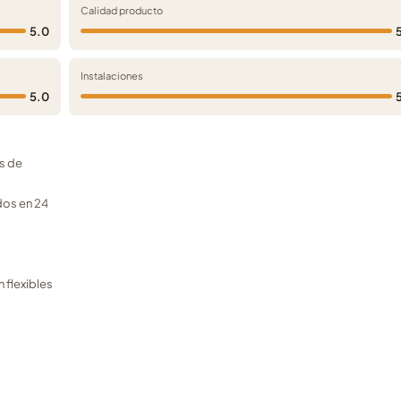
Calidad producto
5.0
Instalaciones
5.0
s de
dos en 24
 flexibles