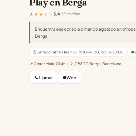
Play en Berga
★★★★★
3.4
· 89 reseñas
Encuentra esa consola o mando agotado en otros sit
Berga.
🕐
Cerrado · abre a las 9:30
· 9:30-14:00, 16:00-20:00
🚚 
📍 Carrer Maria Obiols, 2, 08600 Berga, Barcelona
📞 Llamar
🌐 Web