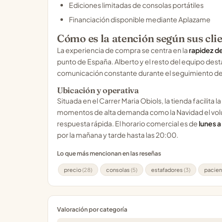
Ediciones limitadas de consolas portátiles
Financiación disponible mediante Aplazame
Cómo es la atención según sus cli
La experiencia de compra se centra en la
rapidez de
punto de España. Alberto y el resto del equipo dest
comunicación constante durante el seguimiento del
Ubicación y operativa
Situada en el Carrer Maria Obiols, la tienda facilita
momentos de alta demanda como la Navidad el vol
respuesta rápida. El horario comercial es de
lunes a
por la mañana y tarde hasta las 20:00.
Lo que más mencionan en las reseñas
precio
(28)
consolas
(5)
estafadores
(3)
pacien
Valoración por categoría