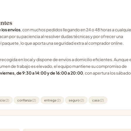
entes
 los envíos
, con muchos pedidos llegando en 24 o 48 horas a cualquie
acan por su paciencia al resolver dudas técnicas y por ofrecer una
 paquete, lo que aporta una seguridad extra al comprador online.
 la recogida en local y dispone de envíos a domicilio eficientes. Aunque 
umen de trabajo es elevado, el equipo mantiene su compromiso de
 viernes, de 9:30 a 14:00 y de 16:00 a 20:00
, con apertura los sábado
cia
(2)
confianza
(2)
entrega
(2)
seguro
(2)
casa
(2)