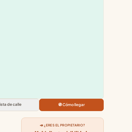
Leaflet
|
©
OpenStreetMap
+
×
−
Play
Carrer Maria Obiols, 2, 08600 Berga,
Barcelona
3.4
★★★★★
· 89
Vista de calle
🧭 Cómo llegar
📣 ¿ERES EL PROPIETARIO?