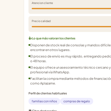
Atencion cliente
Precio calidad
👍 Lo que más valoran los clientes
Disponen de stock real de consolas y mandos difícile
encontrar en otros lugares.
El proceso de envío es muy rápido, entregando pedi
o 48 horas.
El equipo ofrece un asesoramiento técnico cercano y
profesional vía WhatsApp.
Facilitan la compra mediante métodos de financiación
como Aplazame.
Perfil de clientes habituales
familias con niños
compras de regalo
💬 Citas destacadas