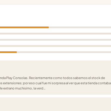
tienda Play Consolas. Recientemente como todos sabemos el stock de
s extensiones; por eso cual fue mi sorpresa al ver que esta tienda contaba
e extrano muchisimo, la verd…