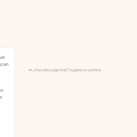
que
uscan
✏️ ¿Has visto algo mal? Sugiere un cambio
es
an