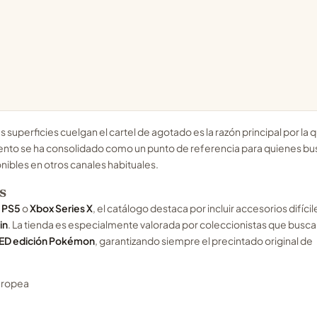
superficies cuelgan el cartel de agotado es la razón principal por la 
ento se ha consolidado como un punto de referencia para quienes b
ibles en otros canales habituales.
s
o
PS5
o
Xbox Series X
, el catálogo destaca por incluir accesorios difícil
in
. La tienda es especialmente valorada por coleccionistas que busc
ED edición Pokémon
, garantizando siempre el precintado original de
uropea