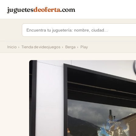
juguetes
deoferta
.com
Inicio
›
Tienda de videojuegos
›
Berga
›
Play