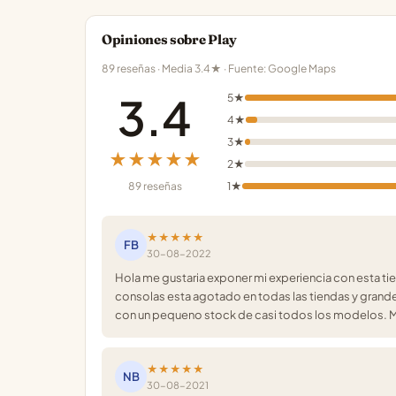
Opiniones sobre Play
89 reseñas · Media 3.4★ · Fuente: Google Maps
3.4
5★
4★
3★
★★★★★
2★
89 reseñas
1★
★★★★★
FB
30-08-2022
Hola me gustaria exponer mi experiencia con esta 
consolas esta agotado en todas las tiendas y grande
con un pequeno stock de casi todos los modelos. M
★★★★★
NB
30-08-2021