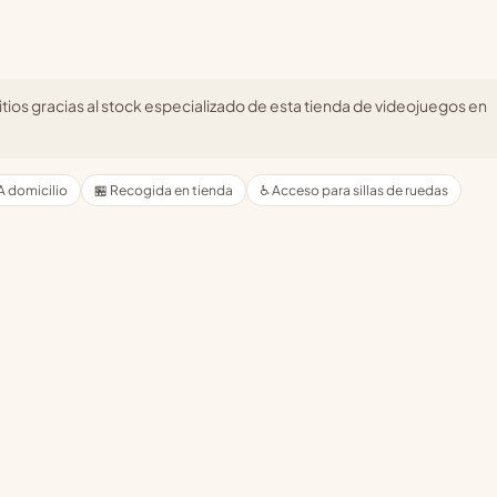
ios gracias al stock especializado de esta tienda de videojuegos en
A domicilio
🏪 Recogida en tienda
♿ Acceso para sillas de ruedas