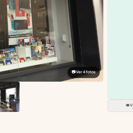
📷 Ver 4 fotos
👁️ 