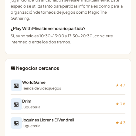
jugar, donde los aficionados se reúnen habitualmente. Este
espacio se utiliza tanto para partidas informales como para la
organización de torneos de juegos como Magic The
Gathering.
¿Play With Mina tiene horario partido?
Sí, su horario es 10:30-13:00 y 17:30-20:30, con cierre
intermedio entre los dos tramos.
🏪 Negocios cercanos
WorldGame
🏪
★ 4.7
Tienda de videojuegos
Drim
🏪
★ 3.8
Jugueteria
Joguines Llorens El Vendrell
🏪
★ 4.3
Jugueteria