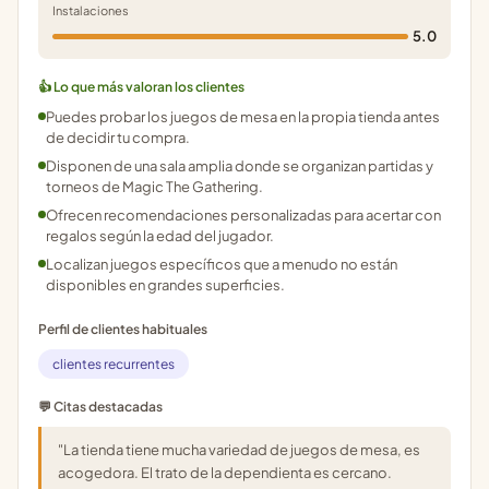
Instalaciones
5.0
👍 Lo que más valoran los clientes
Puedes probar los juegos de mesa en la propia tienda antes
de decidir tu compra.
Disponen de una sala amplia donde se organizan partidas y
torneos de Magic The Gathering.
Ofrecen recomendaciones personalizadas para acertar con
regalos según la edad del jugador.
Localizan juegos específicos que a menudo no están
disponibles en grandes superficies.
Perfil de clientes habituales
clientes recurrentes
💬 Citas destacadas
"La tienda tiene mucha variedad de juegos de mesa, es
acogedora. El trato de la dependienta es cercano.