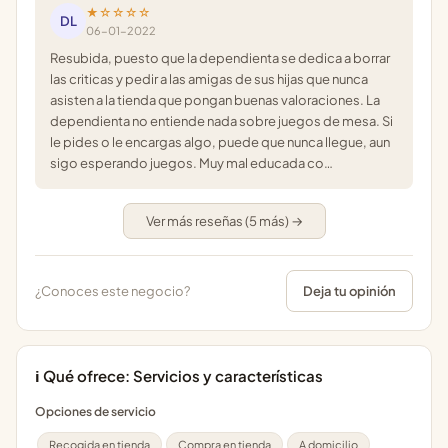
★☆☆☆☆
DL
06-01-2022
Resubida, puesto que la dependienta se dedica a borrar
las criticas y pedir a las amigas de sus hijas que nunca
asisten a la tienda que pongan buenas valoraciones. La
dependienta no entiende nada sobre juegos de mesa. Si
le pides o le encargas algo, puede que nunca llegue, aun
sigo esperando juegos. Muy mal educada co…
Ver más reseñas (5 más) →
¿Conoces este negocio?
Deja tu opinión
ℹ️ Qué ofrece: Servicios y características
Opciones de servicio
Recogida en tienda
Compra en tienda
A domicilio