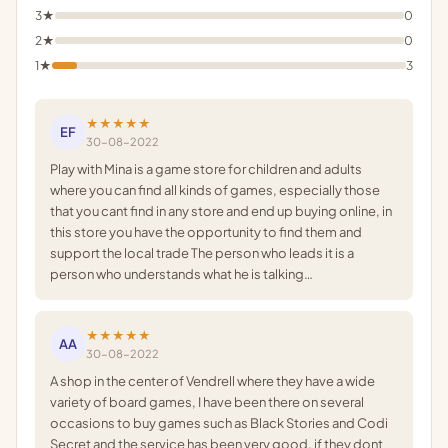
3★
0
2★
0
1★
3
★★★★★
EF
30-08-2022
Play with Mina is a game store for children and adults
where you can find all kinds of games, especially those
that you cant find in any store and end up buying online, in
this store you have the opportunity to find them and
support the local trade The person who leads it is a
person who understands what he is talking…
★★★★★
AA
30-08-2022
A shop in the center of Vendrell where they have a wide
variety of board games, I have been there on several
occasions to buy games such as Black Stories and Codi
Secret and the service has been very good, if they dont