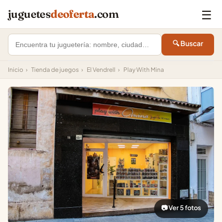
☰
juguetes
deoferta
.com
🔍 Buscar
Inicio
›
Tienda de juegos
›
El Vendrell
›
Play With Mina
📷 Ver 5 fotos