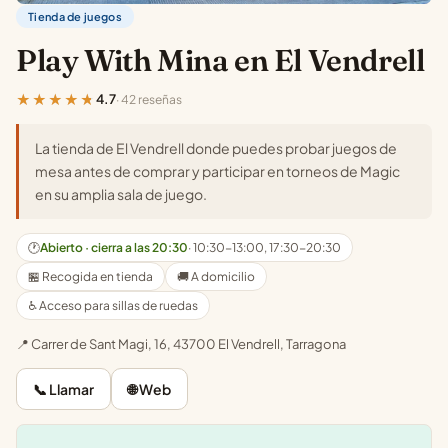
Tienda de juegos
Play With Mina en El Vendrell
★★★★★
4.7
· 42 reseñas
La tienda de El Vendrell donde puedes probar juegos de
mesa antes de comprar y participar en torneos de Magic
en su amplia sala de juego.
🕐
Abierto · cierra a las 20:30
· 10:30-13:00, 17:30-20:30
🏪 Recogida en tienda
🚚 A domicilio
♿ Acceso para sillas de ruedas
📍 Carrer de Sant Magi, 16, 43700 El Vendrell, Tarragona
📞 Llamar
🌐 Web