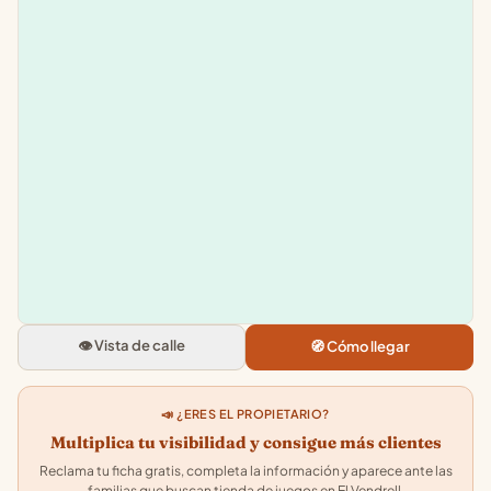
Leaflet
|
©
OpenStreetMap
+
−
Play With Mina
Carrer de Sant Magi, 16, 43700 E
Vendrell, Tarragona
👁️ Vista de calle
🧭 Cómo llegar
4.7
★★★★★
· 42
📣 ¿ERES EL PROPIETARIO?
Multiplica tu visibilidad y consigue más clientes
Reclama tu ficha gratis, completa la información y aparece ante las
familias que buscan tienda de juegos en El Vendrell.