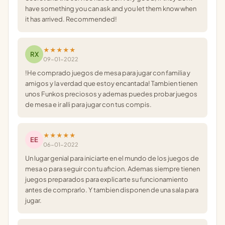
have something you can ask and you let them know when
it has arrived. Recommended!
★★★★★
RX
09-01-2022
!He comprado juegos de mesa para jugar con familia y
amigos y la verdad que estoy encantada! Tambien tienen
unos Funkos preciosos y ademas puedes probar juegos
de mesa e ir alli para jugar con tus compis.
★★★★★
EE
06-01-2022
Un lugar genial para iniciarte en el mundo de los juegos de
mesa o para seguir con tu aficion. Ademas siempre tienen
juegos preparados para explicarte su funcionamiento
antes de comprarlo. Y tambien disponen de una sala para
jugar.