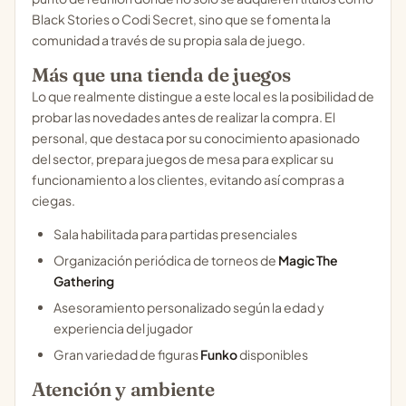
Black Stories
o
Codi Secret
, sino que se fomenta la
comunidad a través de su propia sala de juego.
Más que una tienda de juegos
Lo que realmente distingue a este local es la posibilidad de
probar las novedades antes de realizar la compra. El
personal, que destaca por su conocimiento apasionado
del sector, prepara juegos de mesa para explicar su
funcionamiento a los clientes, evitando así compras a
ciegas.
Sala habilitada para partidas presenciales
Organización periódica de torneos de
Magic The
Gathering
Asesoramiento personalizado según la edad y
experiencia del jugador
Gran variedad de figuras
Funko
disponibles
Atención y ambiente