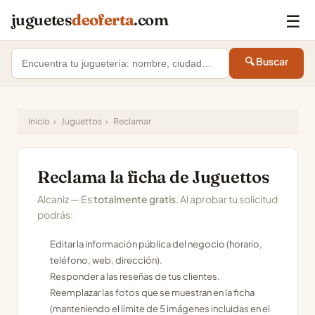
☰
juguetes
deoferta
.com
🔍 Buscar
Inicio
›
Juguettos
›
Reclamar
Reclama la ficha de Juguettos
Alcaniz — Es
totalmente gratis
. Al aprobar tu solicitud
podrás:
Editar la información pública del negocio (horario,
teléfono, web, dirección).
Responder a las reseñas de tus clientes.
Reemplazar las fotos que se muestran en la ficha
(manteniendo el límite de 5 imágenes incluidas en el