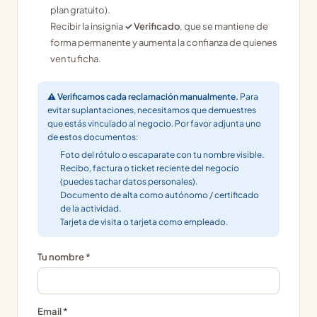
plan gratuito).
Recibir la insignia
✓ Verificado
, que se mantiene de
forma permanente y aumenta la confianza de quienes
ven tu ficha.
⚠ Verificamos cada reclamación manualmente.
Para
evitar suplantaciones, necesitamos que demuestres
que estás vinculado al negocio. Por favor adjunta uno
de estos documentos:
Foto del rótulo o escaparate con tu nombre visible.
Recibo, factura o ticket reciente del negocio
(puedes tachar datos personales).
Documento de alta como autónomo / certificado
de la actividad.
Tarjeta de visita o tarjeta como empleado.
Tu nombre *
Email *