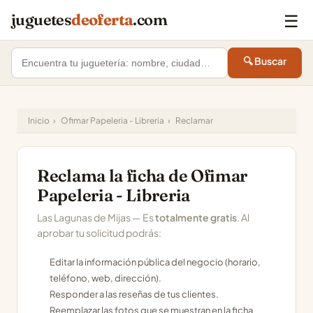
☰
juguetes
deoferta
.com
🔍 Buscar
Inicio
›
Ofimar Papeleria - Libreria
›
Reclamar
Reclama la ficha de Ofimar
Papeleria - Libreria
Las Lagunas de Mijas — Es
totalmente gratis
. Al
aprobar tu solicitud podrás:
Editar la información pública del negocio (horario,
teléfono, web, dirección).
Responder a las reseñas de tus clientes.
Reemplazar las fotos que se muestran en la ficha