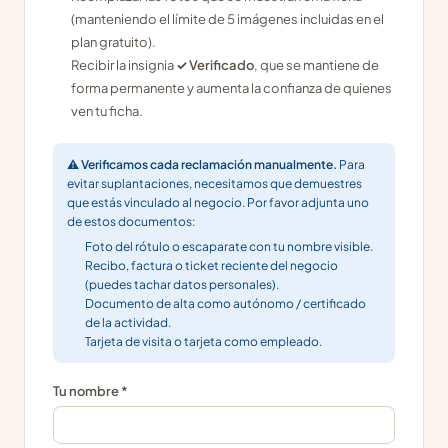
(manteniendo el límite de 5 imágenes incluidas en el
plan gratuito).
Recibir la insignia
✓ Verificado
, que se mantiene de
forma permanente y aumenta la confianza de quienes
ven tu ficha.
⚠ Verificamos cada reclamación manualmente.
Para
evitar suplantaciones, necesitamos que demuestres
que estás vinculado al negocio. Por favor adjunta uno
de estos documentos:
Foto del rótulo o escaparate con tu nombre visible.
Recibo, factura o ticket reciente del negocio
(puedes tachar datos personales).
Documento de alta como autónomo / certificado
de la actividad.
Tarjeta de visita o tarjeta como empleado.
Tu nombre *