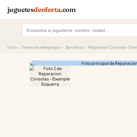
juguetes
deoferta
.com
Inicio
›
Tienda de videojuegos
›
Barcelona
›
Reparacion Consolas - Eixa