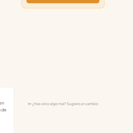
 en
✏️ ¿Has visto algo mal? Sugiere un cambio
n de