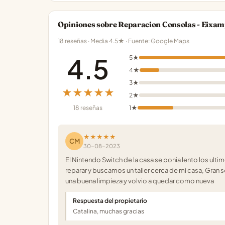
Opiniones sobre Reparacion Consolas - Eixam
18 reseñas · Media 4.5★ · Fuente: Google Maps
4.5
5★
4★
3★
★★★★★
2★
18 reseñas
1★
★★★★★
CM
30-08-2023
El Nintendo Switch de la casa se ponia lento los ul
reparar y buscamos un taller cerca de mi casa, Gran s
una buena limpieza y volvio a quedar como nueva
Respuesta del propietario
Catalina, muchas gracias