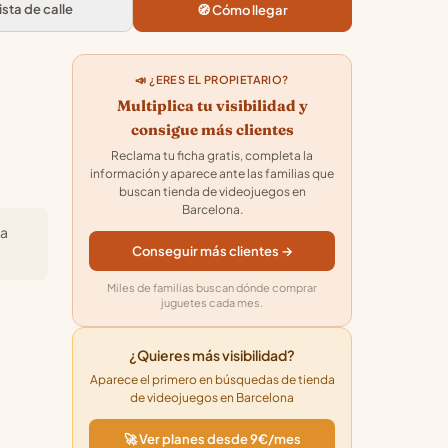
Reparacion Consolas -
Vista de calle
🧭 Cómo llegar
Eixample Esquerra
C/ de Paris, 45, Entresuelo 3a,
Eixample, 08029 Barcelona
4.5
★★★★★
· 18
📣 ¿ERES EL PROPIETARIO?
Multiplica tu visibilidad y
consigue más clientes
Reclama tu ficha gratis, completa la
información y aparece ante las familias que
buscan tienda de videojuegos en
Barcelona.
ra
Conseguir más clientes →
Miles de familias buscan dónde comprar
juguetes cada mes.
¿Quieres más visibilidad?
Aparece el primero en búsquedas de tienda
de videojuegos en Barcelona
🚀 Ver planes desde 9€/mes