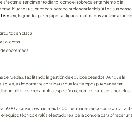
ue afectan al rendimiento diario, como el sobrecalentamiento o la
stema. Muchos usuarios han logrado prolongar la vida útil de sus conso
 térmica
, logrando que equipos antiguos o saturados vuelvan a funci
ircuitos en placa
as o lentas
s de sobremesa
las de ruedas, facilitando la gestión de equipos pesados. Aunque la
 ágiles, es importante considerar que los tiempos pueden variar
a disponibilidad de recambios específicos, como ocurre con modelos
0 a 19:00 y los viernes hasta las 17:00, permaneciendo cerrado durante
 el equipo técnico evalúa el estado real de la consola para ofrecer un