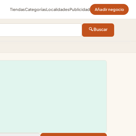
Tiendas
Categorías
Localidades
Publicidad
Añadir negocio
🔍 Buscar
Leaflet
|
©
OpenStreetMap
+
×
−