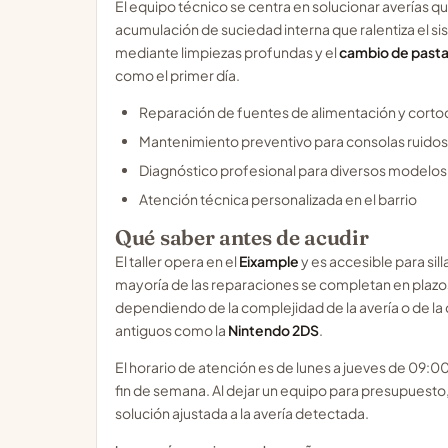
El equipo técnico se centra en solucionar averías q
acumulación de suciedad interna que ralentiza el si
mediante limpiezas profundas y el
cambio de pasta
como el primer día.
Reparación de fuentes de alimentación y cortoc
Mantenimiento preventivo para consolas ruidos
Diagnóstico profesional para diversos modelo
Atención técnica personalizada en el barrio
Qué saber antes de acudir
El taller opera en el
Eixample
y es accesible para sil
mayoría de las reparaciones se completan en plazos
dependiendo de la complejidad de la avería o de l
antiguos como la
Nintendo 2DS
.
El horario de atención es de lunes a jueves de 09:0
fin de semana. Al dejar un equipo para presupuesto,
solución ajustada a la avería detectada.