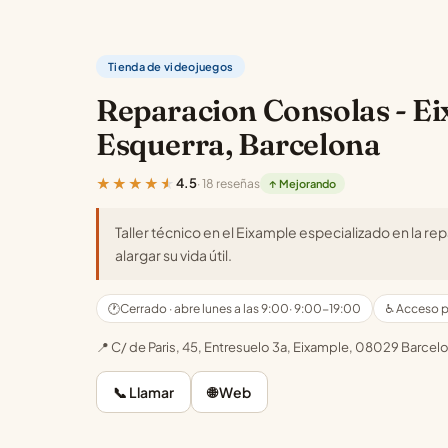
Tienda de videojuegos
Reparacion Consolas - Ei
Esquerra, Barcelona
★★★★★
4.5
· 18 reseñas
↑ Mejorando
Taller técnico en el Eixample especializado en la 
alargar su vida útil.
🕐
Cerrado · abre lunes a las 9:00
· 9:00-19:00
♿ Acceso pa
📍 C/ de Paris, 45, Entresuelo 3a, Eixample, 08029 Barcel
📞 Llamar
🌐 Web