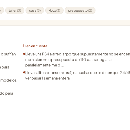
)
taller
(3)
casa
(3)
xbox
(3)
presupuesto
(2)
ℹ️ Ten en cuenta
o sufrían
Lleve uns PS4 a arreglar porque supuestamente no se encen
me hicieron un presupuesto de 110 para arreglarla,
paralelamente me di…
a para
Llevar alli una consola (ps4) escuchar que te dicen que 24/4
ver pasar 1 semana entera
ar modelos
ado para