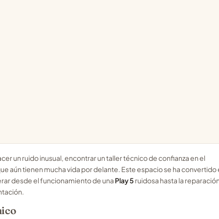
 un ruido inusual, encontrar un taller técnico de confianza en el
ue aún tienen mucha vida por delante. Este espacio se ha convertido
erar desde el funcionamiento de una
Play 5
ruidosa hasta la reparació
ntación.
nico