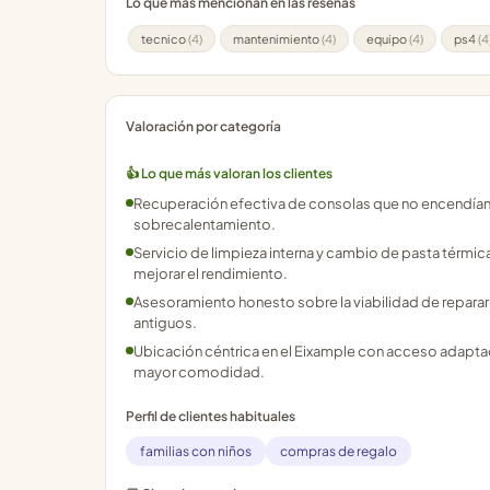
Lo que más mencionan en las reseñas
tecnico
(4)
mantenimiento
(4)
equipo
(4)
ps4
(4
Valoración por categoría
👍 Lo que más valoran los clientes
Recuperación efectiva de consolas que no encendían 
sobrecalentamiento.
Servicio de limpieza interna y cambio de pasta térmic
mejorar el rendimiento.
Asesoramiento honesto sobre la viabilidad de repar
antiguos.
Ubicación céntrica en el Eixample con acceso adapt
mayor comodidad.
Perfil de clientes habituales
familias con niños
compras de regalo