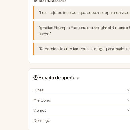
💬 Citas destacadas
"Los mejores tecnicos que conozco repararon la cons
"gracias Eixample Esquerra por arreglar el Nintendo 
nuevo"
"Recomiendo ampliamente este lugar para cualquier 
🕐 Horario de apertura
Lunes
9
Miercoles
9
Viernes
9
Domingo