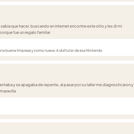
 sabia que hacer, buscando en internet encontre este sitio y les di mi
orque fue un regalo familiar
 una buena limpieza y como nueva. A disfrutar de esa Nintendo
entaba y se apagaba de repente, al pasar por su taller me diagnosticaron y 
maravilla