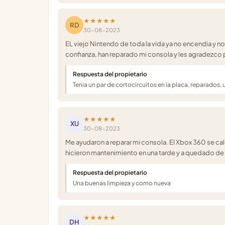
★★★★★
RD
30-08-2023
EL viejo Nintendo de toda la vida ya no encendia y no
confianza, han reparado mi consola y les agradezco p
Respuesta del propietario
Tenia un par de cortocircuitos en la placa, reparados,
★★★★★
XU
30-08-2023
Me ayudaron a reparar mi consola. El Xbox 360 se cal
hicieron mantenimiento en una tarde y a quedado de 
Respuesta del propietario
Una buenas limpieza y como nueva
★★★★★
DH