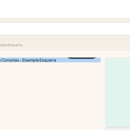
mple Esquerra
📷 Ver 2 fotos