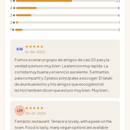
5★
23
4★
8
3★
6
2★
1
1★
3
★★★★★
KW
16-06-2023
Fuimos a cenar un grupo de amigos de casi 20 pax y la
verdad q estuvo muy bien. La atencion muy rapida. La
comida muy buena y el servicio excelente. 5 entrantes
para compartir y 3 platos principales a escoger. El tataki
de atun buenisimo y mis amigos que escogieron el
lechon tambien dicen que estuvo muy bien. Muy bien…
★★★★★
LM
30-07-2024
Fantastic restaurant. Terrace is lovely, with a peek on the
town. Food is tasty, many vegan options are available