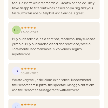
too. Desserts were memorable. Great wine choice. They
have an app to filter out wines based on pairing and your
taste, which is absolutely brilliant. Service is great.
★★★★★
BR
23-05-2023
Muy buen servicio, sitio centrico, moderno, muy cuidado
y limpio. Muy buena relacion calidad/cantidad/precio.
Totalmente recomendable, si volvemos seguro
repetiremos.
★★★★★
PY
30-09-2023
We ate very well, a delicious experience! I recommend
the Menorcan mini pizza, the spectacular eggplant sticks
and the Menorcan sausage tartar with advocat.
★★★☆☆
LP