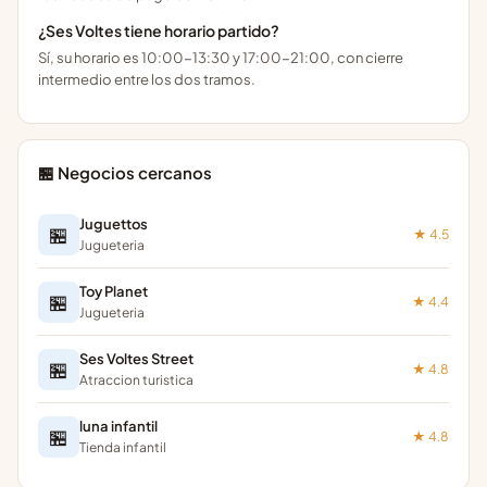
¿Ses Voltes tiene horario partido?
Sí, su horario es 10:00-13:30 y 17:00-21:00, con cierre
intermedio entre los dos tramos.
🏪 Negocios cercanos
Juguettos
🏪
★ 4.5
Jugueteria
Toy Planet
🏪
★ 4.4
Jugueteria
Ses Voltes Street
🏪
★ 4.8
Atraccion turistica
luna infantil
🏪
★ 4.8
Tienda infantil