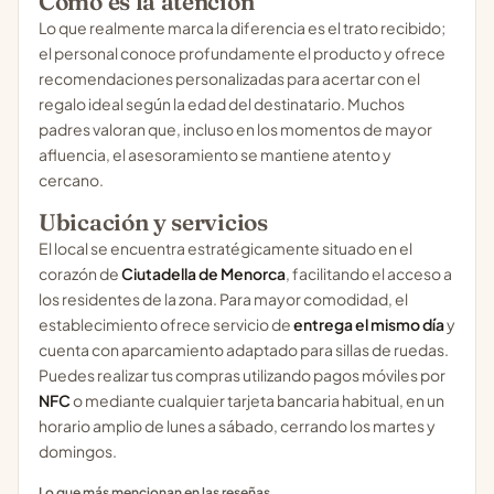
Cómo es la atención
Lo que realmente marca la diferencia es el trato recibido;
el personal conoce profundamente el producto y ofrece
recomendaciones personalizadas para acertar con el
regalo ideal según la edad del destinatario. Muchos
padres valoran que, incluso en los momentos de mayor
afluencia, el asesoramiento se mantiene atento y
cercano.
Ubicación y servicios
El local se encuentra estratégicamente situado en el
corazón de
Ciutadella de Menorca
, facilitando el acceso a
los residentes de la zona. Para mayor comodidad, el
establecimiento ofrece servicio de
entrega el mismo día
y
cuenta con aparcamiento adaptado para sillas de ruedas.
Puedes realizar tus compras utilizando pagos móviles por
NFC
o mediante cualquier tarjeta bancaria habitual, en un
horario amplio de lunes a sábado, cerrando los martes y
domingos.
Lo que más mencionan en las reseñas