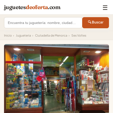
☰
juguetes
deoferta
.com
🔍 Buscar
Inicio
›
Jugueteria
›
Ciutadella de Menorca
›
Ses Voltes