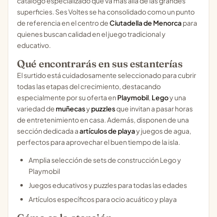
catálogo especializado que va más allá de las grandes
superficies. Ses Voltes se ha consolidado como un punto
de referencia en el centro de
Ciutadella de Menorca
para
quienes buscan calidad en el juego tradicional y
educativo.
Qué encontrarás en sus estanterías
El surtido está cuidadosamente seleccionado para cubrir
todas las etapas del crecimiento, destacando
especialmente por su oferta en
Playmobil
,
Lego
y una
variedad de
muñecas
y
puzzles
que invitan a pasar horas
de entretenimiento en casa. Además, disponen de una
sección dedicada a
artículos de playa
y juegos de agua,
perfectos para aprovechar el buen tiempo de la isla.
Amplia selección de sets de construcción Lego y
Playmobil
Juegos educativos y puzzles para todas las edades
Artículos específicos para ocio acuático y playa