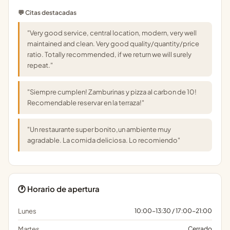
💬 Citas destacadas
"Very good service, central location, modern, very well
maintained and clean. Very good quality/quantity/price
ratio. Totally recommended, if we return we will surely
repeat."
"Siempre cumplen! Zamburinas y pizza al carbon de 10!
Recomendable reservar en la terraza!"
"Un restaurante super bonito,un ambiente muy
agradable. La comida deliciosa. Lo recomiendo"
🕐 Horario de apertura
Lunes
10:00-13:30 / 17:00-21:00
Martes
Cerrado