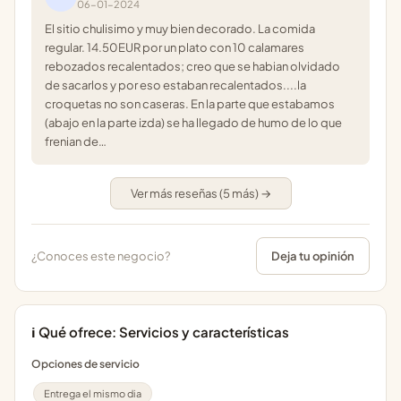
06-01-2024
El sitio chulisimo y muy bien decorado. La comida
regular. 14.50EUR por un plato con 10 calamares
rebozados recalentados; creo que se habian olvidado
de sacarlos y por eso estaban recalentados....la
croquetas no son caseras. En la parte que estabamos
(abajo en la parte izda) se ha llegado de humo de lo que
frenian de…
Ver más reseñas (5 más) →
¿Conoces este negocio?
Deja tu opinión
ℹ️ Qué ofrece: Servicios y características
Opciones de servicio
Entrega el mismo dia