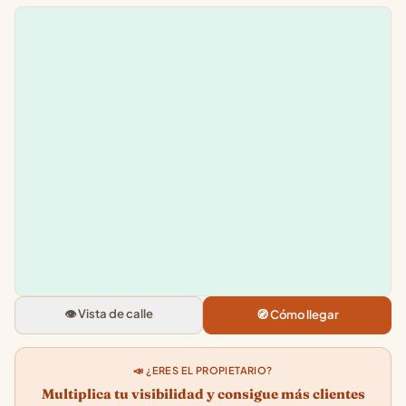
Leaflet
|
©
OpenStreetMap
+
−
Ses Voltes
Carrer Josep Maria Quadrado, 7
07760 Ciutadella de Menorca, Ill
👁️ Vista de calle
🧭 Cómo llegar
Balears
4.1
★★★★★
· 41
📣 ¿ERES EL PROPIETARIO?
Multiplica tu visibilidad y consigue más clientes