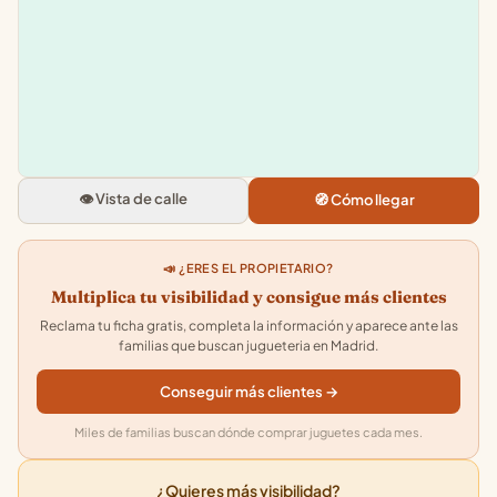
+
−
Tia Turuleta
P.o de La Habana, 19, Chamartin
28036 Madrid
👁️ Vista de calle
🧭 Cómo llegar
4.6
★★★★★
· 63
📣 ¿ERES EL PROPIETARIO?
Multiplica tu visibilidad y consigue más clientes
Reclama tu ficha gratis, completa la información y aparece ante las
familias que buscan jugueteria en Madrid.
Conseguir más clientes →
Miles de familias buscan dónde comprar juguetes cada mes.
¿Quieres más visibilidad?