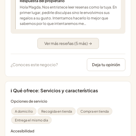
Respuesta del propietario
Hola Magda, Nos entristece leer resenas como la tuya. En
primer lugar, pedirle disculpas sino le envolvimos sus
regalos a su gusto. Intentamos hacerlo lo mejor que
sabemos por lo que intentaremos me…
Ver más reseñas (5 más) →
¿Conoces este negocio?
Deja tu opinión
ℹ️ Qué ofrece: Servicios y características
Opciones de servicio
A domicilio
Recogida en tienda
Compra en tienda
Entrega el mismo dia
Accesibilidad