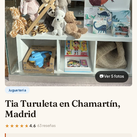
📷 Ver 5 fotos
Jugueteria
Tia Turuleta en Chamartín,
Madrid
★★★★★
4.6
· 63 reseñas