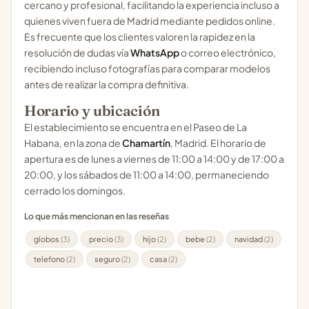
cercano y profesional, facilitando la experiencia incluso a
quienes viven fuera de Madrid mediante pedidos online.
Es frecuente que los clientes valoren la rapidez en la
resolución de dudas vía
WhatsApp
o correo electrónico,
recibiendo incluso fotografías para comparar modelos
antes de realizar la compra definitiva.
Horario y ubicación
El establecimiento se encuentra en el Paseo de La
Habana, en la zona de
Chamartín
, Madrid. El horario de
apertura es de lunes a viernes de 11:00 a 14:00 y de 17:00 a
20:00, y los sábados de 11:00 a 14:00, permaneciendo
cerrado los domingos.
Lo que más mencionan en las reseñas
globos
(3)
precio
(3)
hijo
(2)
bebe
(2)
navidad
(2)
telefono
(2)
seguro
(2)
casa
(2)