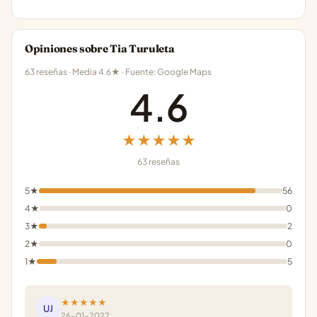
Opiniones sobre Tia Turuleta
63 reseñas · Media 4.6★ · Fuente: Google Maps
4.6
★★★★★
63 reseñas
5★
56
4★
0
3★
2
2★
0
1★
5
★★★★★
UJ
26-01-2022