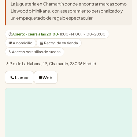
La juguetería en Chamartín donde encontrar marcas como
Liewood o Minikane, con asesoramiento personalizado y
un empaquetado de regalo espectacular.
🕐
Abierto · cierra a las 20:00
· 11:00-14:00, 17:00-20:00
🚚 A domicilio
🏪 Recogida en tienda
♿ Acceso para sillas de ruedas
📍 P.o de La Habana, 19, Chamartin, 28036 Madrid
📞 Llamar
🌐 Web
Leaflet
|
©
OpenStreetMap