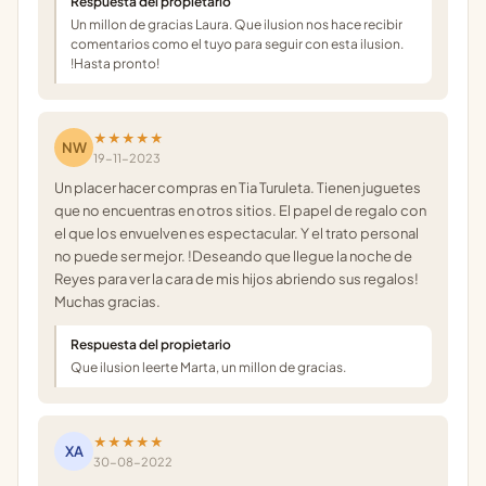
Respuesta del propietario
Un millon de gracias Laura. Que ilusion nos hace recibir
comentarios como el tuyo para seguir con esta ilusion.
!Hasta pronto!
★★★★★
NW
19-11-2023
Un placer hacer compras en Tia Turuleta. Tienen juguetes
que no encuentras en otros sitios. El papel de regalo con
el que los envuelven es espectacular. Y el trato personal
no puede ser mejor. !Deseando que llegue la noche de
Reyes para ver la cara de mis hijos abriendo sus regalos!
Muchas gracias.
Respuesta del propietario
Que ilusion leerte Marta, un millon de gracias.
★★★★★
XA
30-08-2022