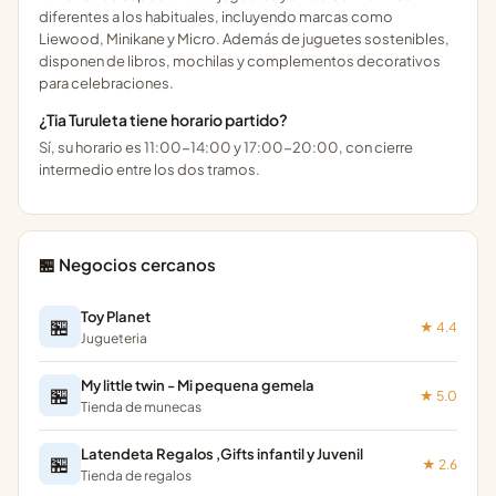
diferentes a los habituales, incluyendo marcas como
Liewood, Minikane y Micro. Además de juguetes sostenibles,
disponen de libros, mochilas y complementos decorativos
para celebraciones.
¿Tia Turuleta tiene horario partido?
Sí, su horario es 11:00-14:00 y 17:00-20:00, con cierre
intermedio entre los dos tramos.
🏪 Negocios cercanos
Toy Planet
🏪
★ 4.4
Jugueteria
My little twin - Mi pequena gemela
🏪
★ 5.0
Tienda de munecas
Latendeta Regalos ,Gifts infantil y Juvenil
🏪
★ 2.6
Tienda de regalos