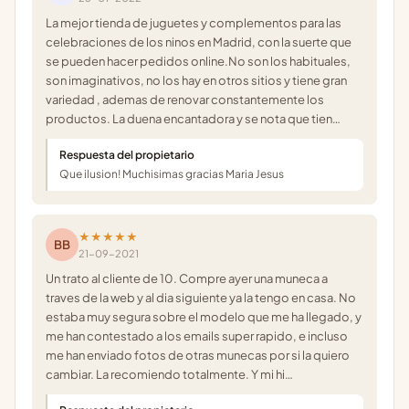
La mejor tienda de juguetes y complementos para las
celebraciones de los ninos en Madrid, con la suerte que
se pueden hacer pedidos online.No son los habituales,
son imaginativos, no los hay en otros sitios y tiene gran
variedad , ademas de renovar constantemente los
productos. La duena encantadora y se nota que tien…
Respuesta del propietario
Que ilusion! Muchisimas gracias Maria Jesus
★★★★★
BB
21-09-2021
Un trato al cliente de 10. Compre ayer una muneca a
traves de la web y al dia siguiente ya la tengo en casa. No
estaba muy segura sobre el modelo que me ha llegado, y
me han contestado a los emails super rapido, e incluso
me han enviado fotos de otras munecas por si la quiero
cambiar. La recomiendo totalmente. Y mi hi…