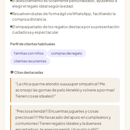
El asesoramiento es totalmente personalizado, ayudando a
elegir el regalo ideal según la edad.
Resuelven dudas de forma ágil vía WhatsApp, facilitando la
compra a distancia.
El empaquetado de los regalos destaca por su presentación
cuidadosa y espectacular.
Perfil de clientes habituales
familias con niños
compras de regalo
clientes recurrentes
💬 Citas destacadas
"La chica que me atendio suuuuuper simpatica!! Me
aconsejo las gomas de pelo kknekki y volvere a por mas!
Tienen cosas ideales!!"
"Preciosa tienda!!! Encuentras juguetes y cosas
preciosas!!!! Me ha sacado del apuro en cumpleanos y
comuniones! Tienen regalos ideales y la duena es
encantadora, te asesora genial. Un gusto ir alli!!"