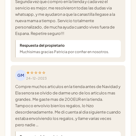
Segunda vez que compro en la tienda y cada vez el
servicio es mejor, me resolvieron todas las dudas via
whatsapp, y me ayudaron a que la canastilla llegase a la
nueva mama a tiempo. Servicio totalmente
personalizado, de mucha ayuda cuando vives fuera de
Espana. Repetire seguro!!!
Respuesta del propietario
Muchisimas gracias Patricia por confiar en nosotros.
★☆☆☆☆
GM
24-12-2023
Compre muchos articulos en la tienda antes de Navidad y
Ela senora se olvido de darme uno de los articulos mas
grandes. Me gaste mas de 200EUR en la tienda.
Tampoco envolvio bien los regalos, lo hizo
desordenadamente. Me di cuenta al dia siguiente cuando
estaba envolviendo los regalos, y llame varias veces
pero nadie …