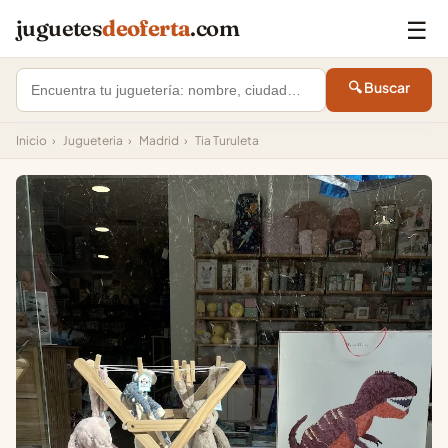
☰
juguetes
deoferta
.com
🔍 Buscar
Inicio
›
Jugueteria
›
Madrid
›
Tia Turuleta