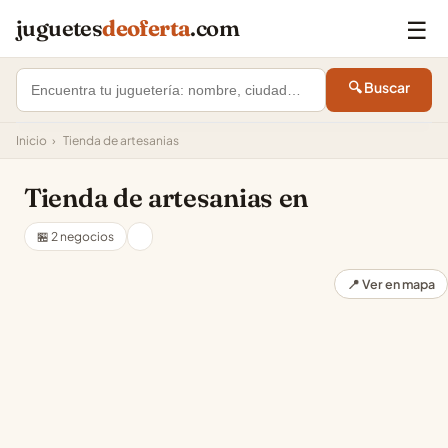
☰
juguetes
deoferta
.com
🔍 Buscar
Inicio
›
Tienda de artesanias
Tienda de artesanias en
🏪 2 negocios
📍 Ver en mapa