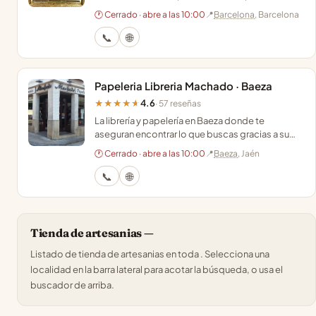
organizan talleres creativos para los más
🕐 Cerrado · abre a las 10:00
📍
Barcelona
, Barcelona
pequeños.
📞
🌐
Papeleria Libreria Machado · Baeza
4.6
★★★★★
· 57 reseñas
La librería y papelería en Baeza donde te
aseguran encontrar lo que buscas gracias a su
gestión personalizada y eficiente de encargos.
🕐 Cerrado · abre a las 10:00
📍
Baeza
, Jaén
📞
🌐
Tienda de artesanias —
Listado de tienda de artesanias en toda . Selecciona una
localidad en la barra lateral para acotar la búsqueda, o usa el
buscador de arriba.