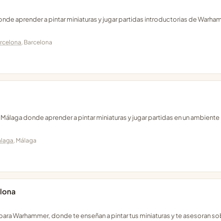
onde aprender a pintar miniaturas y jugar partidas introductorias de Warh
rcelona
, Barcelona
 Málaga donde aprender a pintar miniaturas y jugar partidas en un ambiente
laga
, Málaga
elona
 para Warhammer, donde te enseñan a pintar tus miniaturas y te asesoran so