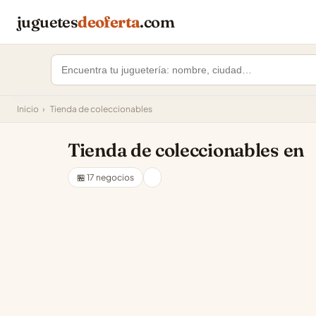
juguetes
deoferta
.com
Inicio
›
Tienda de coleccionables
Tienda de coleccionables en
🏪 17 negocios