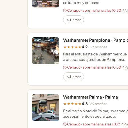
un trato muy cercano.
🕐 Cerrado · abre mañana a las 10:30
📍
Al
📞
Llamar
Warhammer Pamplona · Pampl
4.9
★★★★★
· 127 reseñas
Para el entusiasta de Warhammer que
a prueba sus ejércitos en Pamplona.
🕐 Cerrado · abre mañana a las 10:30
📍
P
📞
Llamar
Warhammer Palma · Palma
4.8
★★★★★
· 169 reseñas
En el barrio Nord de Palma, un espac
asesoramiento especializado.
🕐 Cerrado · abre mañana a las 11:00
📍
Pa