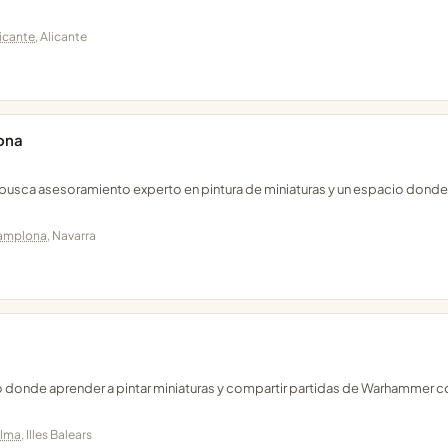
icante
, Alicante
ona
 busca asesoramiento experto en pintura de miniaturas y un espacio dond
amplona
, Navarra
io donde aprender a pintar miniaturas y compartir partidas de Warhammer c
lma
, Illes Balears