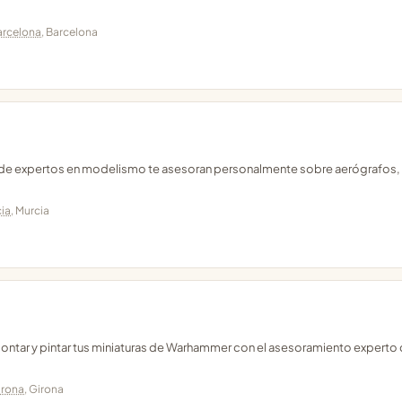
arcelona
, Barcelona
onde expertos en modelismo te asesoran personalmente sobre aerógrafos,
ia
, Murcia
montar y pintar tus miniaturas de Warhammer con el asesoramiento experto 
irona
, Girona