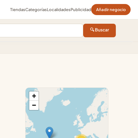
Tiendas
Categorías
Localidades
Publicidad
Añadir negocio
🔍 Buscar
+
−