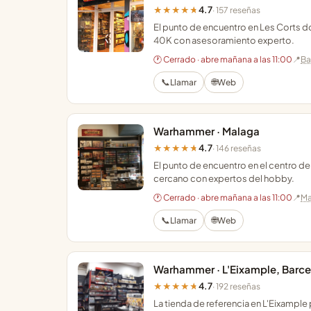
4.7
★★★★★
· 157 reseñas
El punto de encuentro en Les Corts d
40K con asesoramiento experto.
🕐 Cerrado · abre mañana a las 11:00
📍
Ba
📞
🌐
Llamar
Web
Warhammer · Malaga
4.7
★★★★★
· 146 reseñas
El punto de encuentro en el centro de
cercano con expertos del hobby.
🕐 Cerrado · abre mañana a las 11:00
📍
Ma
📞
🌐
Llamar
Web
Warhammer · L'Eixample, Barc
4.7
★★★★★
· 192 reseñas
La tienda de referencia en L'Eixample