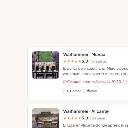
Warhammer · Murcia
5.0
★★★★★
· 43 reseñas
El punto de encuentro en Murcia dond
asesoramiento experto de su equipo
🕐 Cerrado · abre mañana a las 10:30
📍
M
📞
🌐
Llamar
Web
Warhammer · Alicante
5.0
★★★★★
· 31 reseñas
El lugar en Alicante donde aprender 