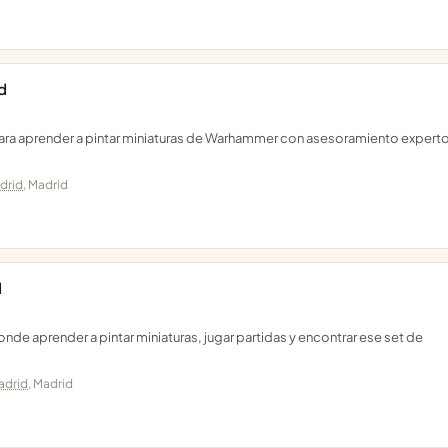
d
para aprender a pintar miniaturas de Warhammer con asesoramiento experto
drid
, Madrid
d
de aprender a pintar miniaturas, jugar partidas y encontrar ese set de
adrid
, Madrid