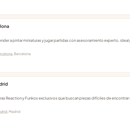
elona
der a pintar miniaturas y jugar partidas con asesoramiento experto, ideal
rcelona
, Barcelona
drid
uras Reaction y Funkos exclusivos que buscan piezas difíciles de encontrar
drid
, Madrid