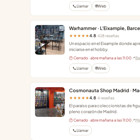
📞
🌐
Llamar
Web
Warhammer · L'Eixample, Barc
4.8
★★★★★
· 428 reseñas
Un espacio en el Eixample donde apren
iniciarse en el hobby.
🕐 Cerrado · abre mañana a las 11:00
📍
Ba
📞
🌐
Llamar
Web
Cosmonauta Shop Madrid · Ma
4.8
★★★★★
· 4 reseñas
El paraíso para coleccionistas de fig
pleno corazón de Madrid.
🕐 Cerrado · abre mañana a las 11:00
📍
Ma
📞
Llamar