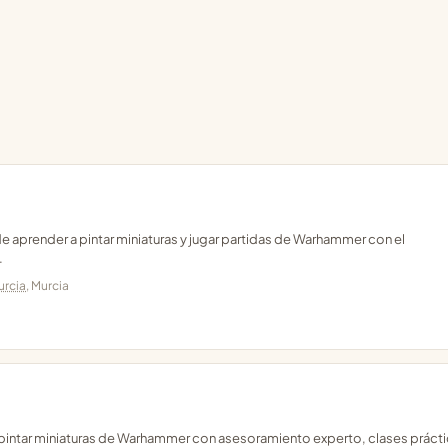
e aprender a pintar miniaturas y jugar partidas de Warhammer con el
.
urcia
, Murcia
a pintar miniaturas de Warhammer con asesoramiento experto, clases prácti