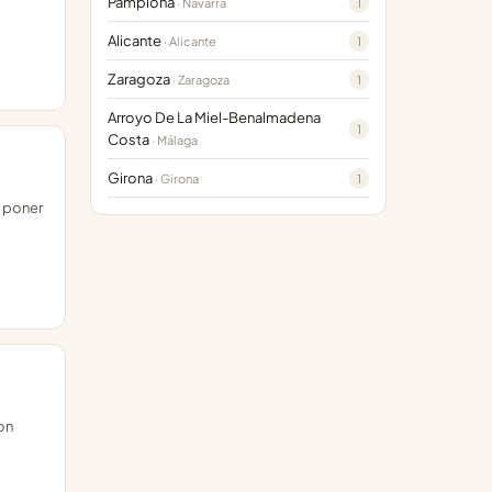
Pamplona
1
· Navarra
Alicante
1
· Alicante
Zaragoza
1
· Zaragoza
Arroyo De La Miel-Benalmadena
1
Costa
· Málaga
Girona
1
· Girona
e poner
on