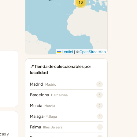
16
Leaflet
|
©
OpenStreetMap
📍 Tienda de coleccionables por
localidad
Madrid
4
· Madrid
Barcelona
3
· Barcelona
Murcia
2
· Murcia
Malaga
1
· Málaga
Palma
1
· Illes Balears
cas y