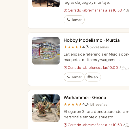
reglas de juego y montaje.
🕐 Cerrado · abre mañana a las 10:30
📍
B
📞
Llamar
Hobby Modelismo · Murcia
4.7
★★★★★
· 322 reseñas
La tienda de referencia en Murcia d
maquetas militares y wargames.
🕐 Cerrado · abre lunes a las 10:00
📍
Murc
📞
🌐
Llamar
Web
Warhammer · Girona
4.7
★★★★★
· 131 reseñas
El lugar en Girona donde aprender a 
personal siempre dispuesto.
🕐 Cerrado · abre mañana a las 10:30
📍
G