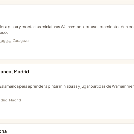
er a pintar y montar tus miniaturas Warhammer con asesoramiento técnico
ceso.
ragoza
, Zaragoza
manca, Madrid
 Salamanca para aprender a pintar miniaturas y jugar partidas de Warhamme
drid
, Madrid
ona