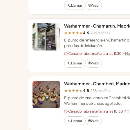
📞
🌐
Llamar
Web
Warhammer · Chamartín, Madri
4.6
★★★★★
· 285 reseñas
El punto de referencia en Chamartín 
partidas de iniciación.
🕐 Cerrado · abre mañana a las 11:30
📍
Ma
📞
🌐
Llamar
Web
Warhammer · Chamberí, Madri
4.5
★★★★★
· 238 reseñas
El punto de encuentro en Chamberí don
Warhammer que creías agotado.
🕐 Cerrado · abre mañana a las 10:30
📍
M
📞
🌐
Llamar
Web