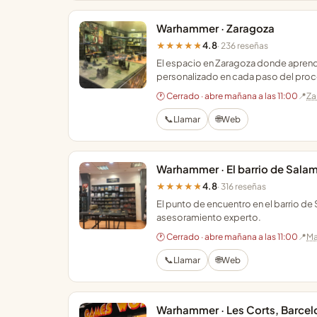
Warhammer · Zaragoza
4.8
★★★★★
· 236 reseñas
El espacio en Zaragoza donde aprend
personalizado en cada paso del pro
🕐 Cerrado · abre mañana a las 11:00
📍
Za
📞
🌐
Llamar
Web
Warhammer · El barrio de Sala
4.8
★★★★★
· 316 reseñas
El punto de encuentro en el barrio de
asesoramiento experto.
🕐 Cerrado · abre mañana a las 11:00
📍
Ma
📞
🌐
Llamar
Web
Warhammer · Les Corts, Barcel