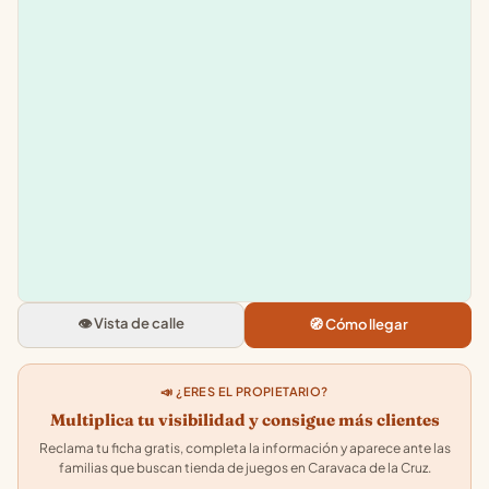
Leaflet
|
©
OpenStreetMap
+
−
Tienda de Juegos - Game
Effect
Av. Juan Carlos I, 41, 30400 Car
👁️ Vista de calle
🧭 Cómo llegar
de la Cruz, Murcia
4.6
★★★★★
· 56
📣 ¿ERES EL PROPIETARIO?
Multiplica tu visibilidad y consigue más clientes
Reclama tu ficha gratis, completa la información y aparece ante las
familias que buscan tienda de juegos en Caravaca de la Cruz.