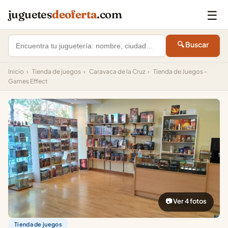
☰
juguetes
deoferta
.com
🔍 Buscar
Inicio
›
Tienda de juegos
›
Caravaca de la Cruz
›
Tienda de Juegos -
Games Effect
📷 Ver 4 fotos
Tienda de juegos