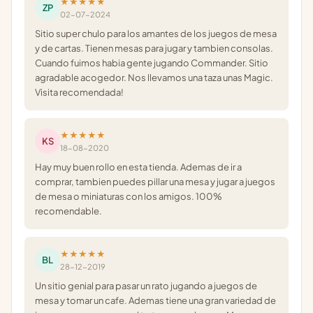
★★★★★
ZP
02-07-2024
Sitio super chulo para los amantes de los juegos de mesa
y de cartas. Tienen mesas para jugar y tambien consolas.
Cuando fuimos habia gente jugando Commander. Sitio
agradable acogedor. Nos llevamos una taza unas Magic.
Visita recomendada!
★★★★★
KS
18-08-2020
Hay muy buen rollo en esta tienda. Ademas de ir a
comprar, tambien puedes pillar una mesa y jugar a juegos
de mesa o miniaturas con los amigos. 100%
recomendable.
★★★★★
BL
28-12-2019
Un sitio genial para pasar un rato jugando a juegos de
mesa y tomar un cafe. Ademas tiene una gran variedad de