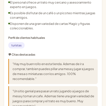
El personal ofrece un trato muy cercano y asesoramiento
experto en juegos.
Es posible disfrutar de un café o un picoteo mientras juegas
con amigos.
Disponen de una gran variedad de cartas Magic y figuras
coleccionables.
Perfil de clientes habituales
turistas
💬 Citas destacadas
"Hay muy buen rollo en esta tienda. Ademas de ir a
comprar, tambien puedes pillar una mesa y jugar a juegos
de mesa o miniaturas con los amigos. 100%
recomendable."
"Un sitio genial para pasar un rato jugando a juegos de
mesa y tomar un cafe. Ademas tiene una gran variedad de
juegos para comprar y el trato es muy bueno. Muy