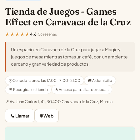
Tienda de Juegos - Games
Effect en Caravaca de la Cruz
★★★★★
4.6
· 56 reseñas
Un espacio en Caravaca de la Cruz para jugar a Magic y
juegos de mesa mientras tomas un café, con un ambiente
cercano y gran variedad de productos.
🕐
Cerrado · abre a las 17:00
· 17:00-21:00
🚚 A domicilio
🏪 Recogida en tienda
♿ Acceso para sillas de ruedas
📍 Av. Juan Carlos I, 41, 30400 Caravaca de la Cruz, Murcia
📞 Llamar
🌐 Web