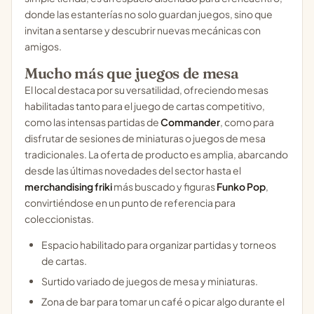
donde las estanterías no solo guardan juegos, sino que
invitan a sentarse y descubrir nuevas mecánicas con
amigos.
Mucho más que juegos de mesa
El local destaca por su versatilidad, ofreciendo mesas
habilitadas tanto para el juego de cartas competitivo,
como las intensas partidas de
Commander
, como para
disfrutar de sesiones de miniaturas o juegos de mesa
tradicionales. La oferta de producto es amplia, abarcando
desde las últimas novedades del sector hasta el
merchandising friki
más buscado y figuras
Funko Pop
,
convirtiéndose en un punto de referencia para
coleccionistas.
Espacio habilitado para organizar partidas y torneos
de cartas.
Surtido variado de juegos de mesa y miniaturas.
Zona de bar para tomar un café o picar algo durante el