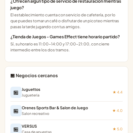
¿Ofrecen algún tipo de servicio de restauración mientras
juego?
El establecimiento cuenta con servicio de cafetería, por lo
que puedes tomar un café o disfrutar de un picoteo mientras
pasas la tarde jugando con tus amigos.
¿Tienda de Juegos - Games Effect tiene horario partido?
Sí, su horario es 11:00-14:00 y 17:00-21:00, con cierre
intermedio entre los dos tramos.
🏪 Negocios cercanos
Juguettos
🏪
★ 4.4
Jugueteria
Orenes Sports Bar & Salon de Juego
🏪
★ 4.0
Salon recreativo
VERSUS
🏪
★ 5.0
Casa de apuestas