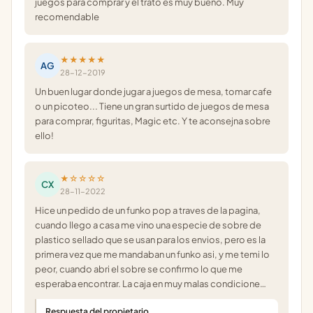
juegos para comprar y el trato es muy bueno. Muy
recomendable
★★★★★
AG
28-12-2019
Un buen lugar donde jugar a juegos de mesa, tomar cafe
o un picoteo... Tiene un gran surtido de juegos de mesa
para comprar, figuritas, Magic etc. Y te aconsejna sobre
ello!
★☆☆☆☆
CX
28-11-2022
Hice un pedido de un funko pop a traves de la pagina,
cuando llego a casa me vino una especie de sobre de
plastico sellado que se usan para los envios, pero es la
primera vez que me mandaban un funko asi, y me temi lo
peor, cuando abri el sobre se confirmo lo que me
esperaba encontrar. La caja en muy malas condicione…
Respuesta del propietario