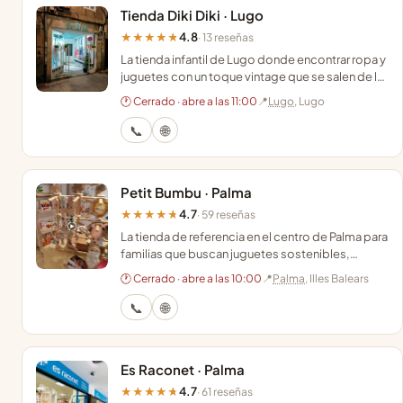
Tienda Diki Diki · Lugo
4.8
★★★★★
· 13 reseñas
La tienda infantil de Lugo donde encontrar ropa y
juguetes con un toque vintage que se salen de lo
convencional en pleno centro de la ciudad.
🕐 Cerrado · abre a las 11:00
📍
Lugo
, Lugo
📞
🌐
Petit Bumbu · Palma
4.7
★★★★★
· 59 reseñas
La tienda de referencia en el centro de Palma para
familias que buscan juguetes sostenibles,
asesoramiento en porteo y regalos únicos para
🕐 Cerrado · abre a las 10:00
📍
Palma
, Illes Balears
bebés.
📞
🌐
Es Raconet · Palma
4.7
★★★★★
· 61 reseñas