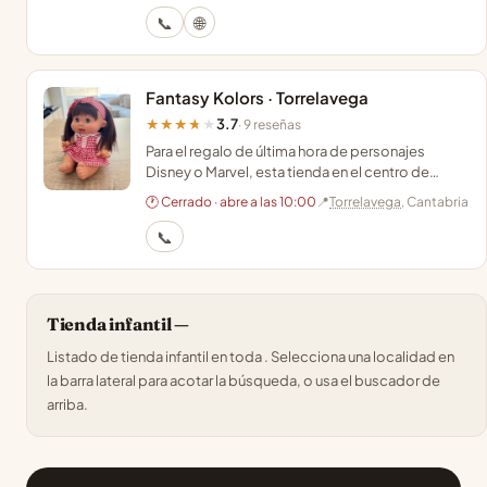
📞
🌐
Fantasy Kolors · Torrelavega
3.7
★★★★★
· 9 reseñas
Para el regalo de última hora de personajes
Disney o Marvel, esta tienda en el centro de
Torrelavega ofrece complementos y juguetes
🕐 Cerrado · abre a las 10:00
📍
Torrelavega
, Cantabria
licenciados.
📞
Tienda infantil —
Listado de tienda infantil en toda . Selecciona una localidad en
la barra lateral para acotar la búsqueda, o usa el buscador de
arriba.