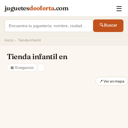
☰
juguetes
deoferta
.com
🔍 Buscar
Inicio
›
Tienda infantil
Tienda infantil en
🏪 15 negocios
📍 Ver en mapa