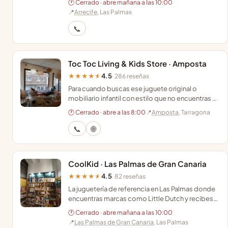
🕐 Cerrado · abre mañana a las 10:00
cada edad.
📍
Arrecife
, Las Palmas
📞
Toc Toc Living & Kids Store · Amposta
4.5
★★★★★
· 286 reseñas
Para cuando buscas ese juguete original o
mobiliario infantil con estilo que no encuentras en
las grandes superficies de Amposta.
🕐 Cerrado · abre a las 8:00
📍
Amposta
, Tarragona
📞
🌐
CoolKid · Las Palmas de Gran Canaria
4.5
★★★★★
· 82 reseñas
La juguetería de referencia en Las Palmas donde
encuentras marcas como Little Dutch y recibes
asesoramiento experto para elegir el regalo
🕐 Cerrado · abre mañana a las 10:00
ideal.
📍
Las Palmas de Gran Canaria
, Las Palmas