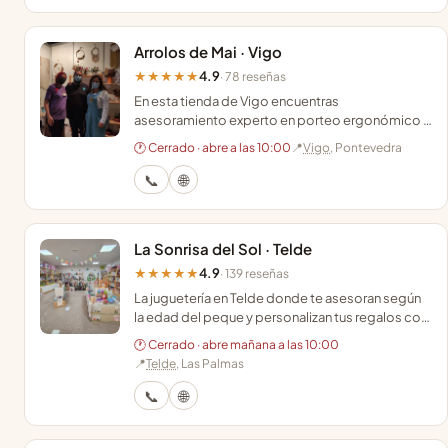
Arrolos de Mai · Vigo
4.9
★★★★★
· 78 reseñas
En esta tienda de Vigo encuentras
asesoramiento experto en porteo ergonómico y
una selección de juguetes artesanales elegidos
🕐 Cerrado · abre a las 10:00
📍
Vigo
, Pontevedra
con mucho mimo.
📞
🌐
La Sonrisa del Sol · Telde
4.9
★★★★★
· 139 reseñas
La juguetería en Telde donde te asesoran según
la edad del peque y personalizan tus regalos con
una tarjeta escrita a mano en cada pedido.
🕐 Cerrado · abre mañana a las 10:00
📍
Telde
, Las Palmas
📞
🌐