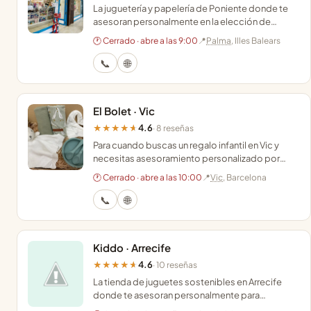
La juguetería y papelería de Poniente donde te
asesoran personalmente en la elección de
juegos educativos y libros infantiles para todas
🕐 Cerrado · abre a las 9:00
📍
Palma
, Illes Balears
las edades.
📞
🌐
El Bolet · Vic
4.6
★★★★★
· 8 reseñas
Para cuando buscas un regalo infantil en Vic y
necesitas asesoramiento personalizado por
edades lejos del ritmo de las grandes
🕐 Cerrado · abre a las 10:00
📍
Vic
, Barcelona
jugueterías.
📞
🌐
Kiddo · Arrecife
4.6
★★★★★
· 10 reseñas
La tienda de juguetes sostenibles en Arrecife
donde te asesoran personalmente para
encontrar el regalo educativo perfecto para