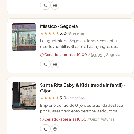
📞
🌐
Missico · Segovia
5.0
★★★★★
· 19 reseñas
La juguetería de Segovia donde encuentras
desde zapatillas Slipstop hasta juegos de
madera educativos con asesoramiento
🕐 Cerrado · abre a las 10:00
📍
Segovia
, Segovia
personalizado por edades.
📞
🌐
Santa Rita Baby & Kids (moda infantil) ·
Gijon
5.0
★★★★★
· 19 reseñas
En pleno centro de Gijón, esta tienda destaca
por su asesoramiento personalizado, ropa
infantil de calidad y juguetes originales y
🕐 Cerrado · abre a las 10:30
📍
Gijon
, Asturias
personalizables.
📞
🌐