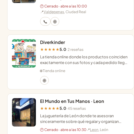
personalizado para acertar con la edad y los
🕐 Cerrado · abre a las 10:00
gustos de tu peque.
📍
Valdepenas
, Ciudad Real
📞
🌐
Diverkinder
5.0
★★★★★
· 2 reseñas
La tienda online donde los productos coinciden
exactamente con sus fotos y cada pedido llega
rápido acompañado de un pequeño detalle
🌐 Tienda online
sorpresa.
🌐
El Mundo en Tus Manos · Leon
5.0
★★★★★
· 45 reseñas
La juguetería de León donde te asesoran
sinceramente sobre qué regalar y organizan
cuentacuentos con un cariño que marca la
🕐 Cerrado · abre a las 10:30
📍
Leon
, León
diferencia.