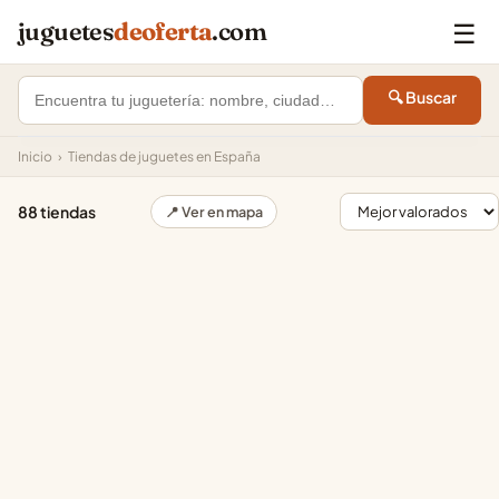
☰
juguetes
deoferta
.com
🔍 Buscar
Inicio
›
Tiendas de juguetes en España
88 tiendas
📍 Ver en mapa