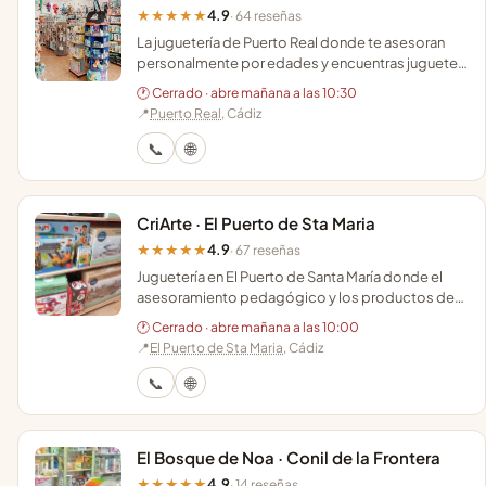
4.9
★★★★★
· 64 reseñas
La juguetería de Puerto Real donde te asesoran
personalmente por edades y encuentras juguetes
educativos, juegos de mesa y libros infantiles.
🕐 Cerrado · abre mañana a las 10:30
📍
Puerto Real
, Cádiz
📞
🌐
CriArte · El Puerto de Sta Maria
4.9
★★★★★
· 67 reseñas
Juguetería en El Puerto de Santa María donde el
asesoramiento pedagógico y los productos de
crianza respetuosa marcan la diferencia en cada
🕐 Cerrado · abre mañana a las 10:00
regalo.
📍
El Puerto de Sta Maria
, Cádiz
📞
🌐
El Bosque de Noa · Conil de la Frontera
4.9
★★★★★
· 14 reseñas