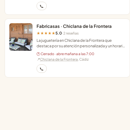
📞
Fabricasas · Chiclana de la Frontera
5.0
★★★★★
· 2 reseñas
La juguetería en Chiclana de la Frontera que
destaca por su atención personalizada y un horario
ininterrumpido de lunes a domingo.
🕐 Cerrado · abre mañana a las 7:00
📍
Chiclana de la Frontera
, Cádiz
📞