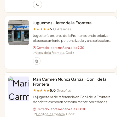
📞
Juguemos · Jerez de la Frontera
5.0
★★★★★
· 4 reseñas
Juguetería en Jerez de la Frontera donde priorizan
el asesoramiento personalizado y una selección
de juguetes original para todas las edades.
🕐 Cerrado · abre mañana a las 9:30
📍
Jerez de la Frontera
, Cádiz
🌐
Mari Carmen Munoz Garcia · Conil de la
Frontera
5.0
★★★★★
· 3 reseñas
La juguetería de referencia en Conil de la Frontera
donde te asesoran personalmente por edades
para encontrar el regalo ideal para cada peque.
🕐 Cerrado · abre mañana a las 10:00
📍
Conil de la Frontera
, Cádiz