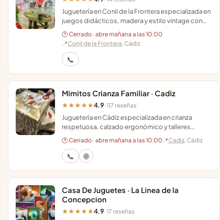
Juguetería en Conil de la Frontera especializada en
juegos didácticos, madera y estilo vintage con
asesoramiento personalizado por edades.
🕐 Cerrado · abre mañana a las 10:00
📍
Conil de la Frontera
, Cádiz
📞
Mimitos Crianza Familiar · Cadiz
4.9
★★★★★
· 117 reseñas
Juguetería en Cádiz especializada en crianza
respetuosa, calzado ergonómico y talleres
infantiles donde el juego se vive en familia.
🕐 Cerrado · abre mañana a las 10:00
📍
Cadiz
, Cádiz
📞
🌐
Casa De Juguetes · La Linea de la
Concepcion
4.9
★★★★★
· 17 reseñas