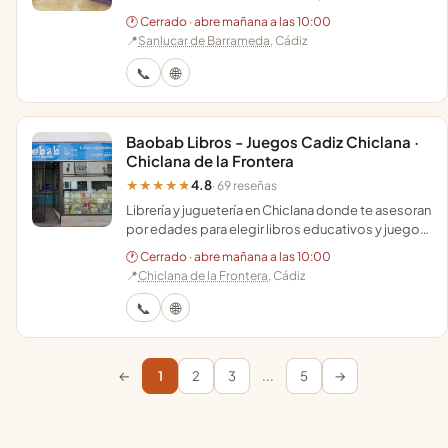
encargos personalizados y mesas de juego para
🕐 Cerrado · abre mañana a las 10:00
aficionados.
📍
Sanlucar de Barrameda
, Cádiz
📞
🌐
Baobab Libros - Juegos Cadiz Chiclana ·
Chiclana de la Frontera
4.8
★★★★★
· 69 reseñas
Librería y juguetería en Chiclana donde te asesoran
por edades para elegir libros educativos y juegos
originales que fomentan el aprendizaje.
🕐 Cerrado · abre mañana a las 10:00
📍
Chiclana de la Frontera
, Cádiz
📞
🌐
←
1
2
3
...
5
→