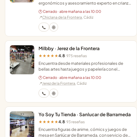
ergonómicos y asesoramiento experto en crianza
respetuosa en pleno centro de Chiclana de la
🕐 Cerrado · abre mañana a las 10:00
Frontera.
📍
Chiclana de la Frontera
, Cádiz
📞
🌐
Milbby · Jerez de la Frontera
4.8
★★★★★
· 975 reseñas
Encuentra desde materiales profesionales de
bellas artes hasta juegos y papelería con el
asesoramiento experto de un equipo que conoce
🕐 Cerrado · abre mañana a las 10:00
cada técnica.
📍
Jerez de la Frontera
, Cádiz
📞
🌐
Yo Soy Tu Tienda · Sanlucar de Barrameda
4.8
★★★★★
· 93 reseñas
Encuentra figuras de anime, cómics y juegos de
mesa en Sanlúcar de Barrameda, con servicio de