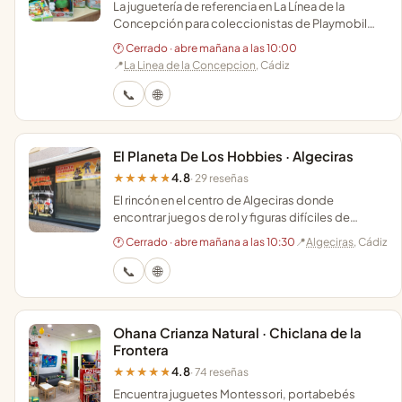
La juguetería de referencia en La Línea de la
Concepción para coleccionistas de Playmobil
que buscan asesoramiento personalizado y trato
🕐 Cerrado · abre mañana a las 10:00
cercano.
📍
La Linea de la Concepcion
, Cádiz
📞
🌐
El Planeta De Los Hobbies · Algeciras
4.8
★★★★★
· 29 reseñas
El rincón en el centro de Algeciras donde
encontrar juegos de rol y figuras difíciles de
conseguir con asesoramiento personalizado y
🕐 Cerrado · abre mañana a las 10:30
📍
Algeciras
, Cádiz
zona de juego.
📞
🌐
Ohana Crianza Natural · Chiclana de la
Frontera
4.8
★★★★★
· 74 reseñas
Encuentra juguetes Montessori, portabebés