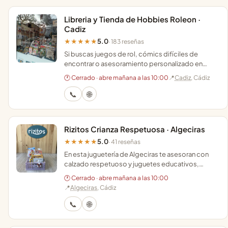
Libreria y Tienda de Hobbies Roleon ·
Cadiz
5.0
★★★★★
· 183 reseñas
Si buscas juegos de rol, cómics difíciles de
encontrar o asesoramiento personalizado en
Cádiz, este es el rincón donde la atención al
🕐 Cerrado · abre mañana a las 10:00
📍
Cadiz
, Cádiz
cliente destaca.
📞
🌐
Rizitos Crianza Respetuosa · Algeciras
5.0
★★★★★
· 41 reseñas
En esta juguetería de Algeciras te asesoran con
calzado respetuoso y juguetes educativos,
cuidando cada detalle en el trato y en sus envíos.
🕐 Cerrado · abre mañana a las 10:00
📍
Algeciras
, Cádiz
📞
🌐