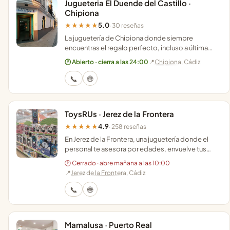
Jugueteria El Duende del Castillo ·
Chipiona
5.0
★★★★★
· 30 reseñas
La juguetería de Chipiona donde siempre
encuentras el regalo perfecto, incluso a última
hora, con asesoramiento personalizado y entrega
🕐 Abierto · cierra a las 24:00
📍
Chipiona
, Cádiz
a domicilio.
📞
🌐
ToysRUs · Jerez de la Frontera
4.9
★★★★★
· 258 reseñas
En Jerez de la Frontera, una juguetería donde el
personal te asesora por edades, envuelve tus
regalos al momento y organiza talleres de Lego.
🕐 Cerrado · abre mañana a las 10:00
📍
Jerez de la Frontera
, Cádiz
📞
🌐
Mamalusa · Puerto Real