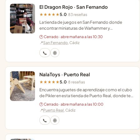
El Dragon Rojo · San Fernando
5.0
★★★★★
· 83 reseñas
La tienda de juegos en San Fernando donde
encontrar miniaturas de Warhammer y
asesoramiento experto en un entorno de estética
🕐 Cerrado · abre mañana a las 10:30
medieval.
📍
San Fernando
, Cádiz
📞
🌐
NalaToys · Puerto Real
5.0
★★★★★
· 8 reseñas
Encuentra juguetes de aprendizaje como el cubo
de Pikler en esta tienda de Puerto Real, donde te
asesoran personalmente para el desarrollo de tu
🕐 Cerrado · abre mañana a las 10:00
bebé.
📍
Puerto Real
, Cádiz
📞
🌐