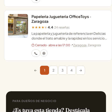
Papeleria Jugueteria OfficeToys ·
Zaragoza
4.4
★★★★★
· 24 reseñas
La papelería y juguetería de referencia en Delicias
donde el trato amable y la rapidez en los servicios
de copistería marcan la diferencia.
🕐 Cerrado · abre a las 17:00
📍
Zaragoza
, Zaragoza
📞
🌐
←
1
2
3
4
→
PARA DUEÑOS DE NEGOCIO
¿Es tuya esta tienda? Destácala