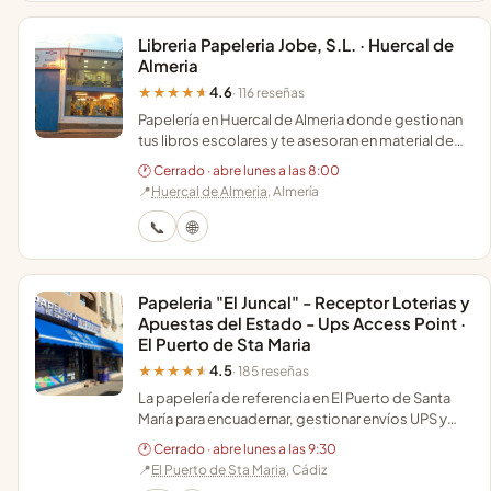
Libreria Papeleria Jobe, S.L. · Huercal de
Almeria
4.6
★★★★★
· 116 reseñas
Papelería en Huercal de Almeria donde gestionan
tus libros escolares y te asesoran en material de
oficina con un trato cercano y profesional.
🕐 Cerrado · abre lunes a las 8:00
📍
Huercal de Almeria
, Almería
📞
🌐
Papeleria "El Juncal" - Receptor Loterias y
Apuestas del Estado - Ups Access Point ·
El Puerto de Sta Maria
4.5
★★★★★
· 185 reseñas
La papelería de referencia en El Puerto de Santa
María para encuadernar, gestionar envíos UPS y
comprar material escolar con atención
🕐 Cerrado · abre lunes a las 9:30
profesional.
📍
El Puerto de Sta Maria
, Cádiz