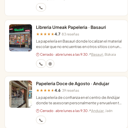
📞
Libreria Umeak Papeleria · Basauri
4.7
★★★★★
· 83 reseñas
La papelería en Basauri donde localizan el material
escolar que no encuentras en otros sitios con un
trato cercano y profesional.
🕐 Cerrado · abre lunes a las 9:30
📍
Basauri
, Bizkaia
📞
🌐
Papeleria Doce de Agosto · Andujar
4.6
★★★★★
· 39 reseñas
La papelería de confianza en el centro de Andújar
donde te asesoran personalmente y envuelven tus
regalos de forma artesanal y detallista.
🕐 Cerrado · abre lunes a las 9:30
📍
Andujar
, Jaén
📞