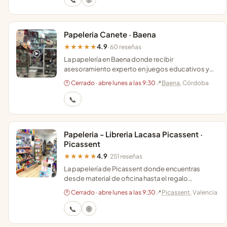
Papeleria Canete · Baena
4.9
★★★★★
· 60 reseñas
La papelería en Baena donde recibir
asesoramiento experto en juegos educativos y
artículos de regalo con un trato cercano y
🕐 Cerrado · abre lunes a las 9:30
📍
Baena
, Córdoba
profesional.
📞
Papeleria - Libreria Lacasa Picassent ·
Picassent
4.9
★★★★★
· 251 reseñas
La papelería de Picassent donde encuentras
desde material de oficina hasta el regalo
perfecto, con asesoramiento personalizado y
🕐 Cerrado · abre lunes a las 9:30
📍
Picassent
, Valencia
zona para niños.
📞
🌐