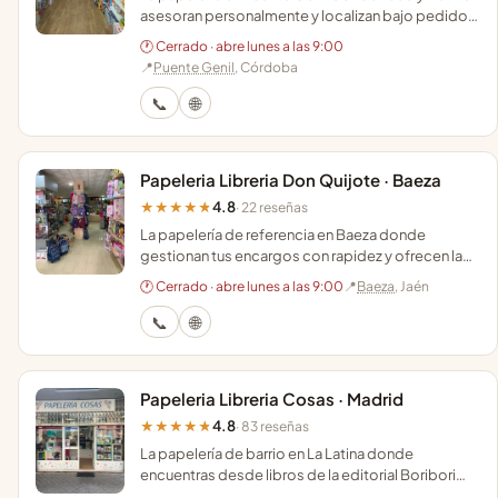
asesoran personalmente y localizan bajo pedido
cualquier libro o juguete que no encuentres.
🕐 Cerrado · abre lunes a las 9:00
📍
Puente Genil
, Córdoba
📞
🌐
Papeleria Libreria Don Quijote · Baeza
4.8
★★★★★
· 22 reseñas
La papelería de referencia en Baeza donde
gestionan tus encargos con rapidez y ofrecen la
comodidad de comprar online con recogida en
🕐 Cerrado · abre lunes a las 9:00
📍
Baeza
, Jaén
tienda.
📞
🌐
Papeleria Libreria Cosas · Madrid
4.8
★★★★★
· 83 reseñas
La papelería de barrio en La Latina donde
encuentras desde libros de la editorial Boribori
hasta los juguetes de Fortnite que buscan los más