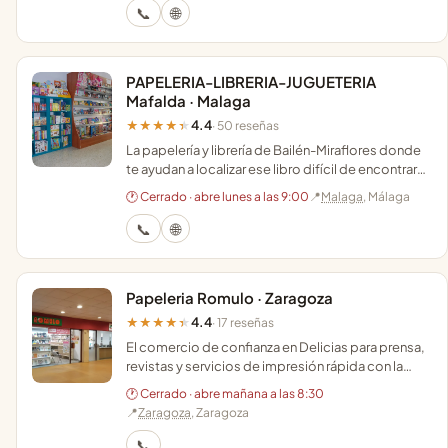
📞
🌐
PAPELERIA-LIBRERIA-JUGUETERIA
Mafalda · Malaga
4.4
★★★★★
· 50 reseñas
La papelería y librería de Bailén-Miraflores donde
te ayudan a localizar ese libro difícil de encontrar
con un trato cercano y profesional.
🕐 Cerrado · abre lunes a las 9:00
📍
Malaga
, Málaga
📞
🌐
Papeleria Romulo · Zaragoza
4.4
★★★★★
· 17 reseñas
El comercio de confianza en Delicias para prensa,
revistas y servicios de impresión rápida con la
atención cercana de toda la vida.
🕐 Cerrado · abre mañana a las 8:30
📍
Zaragoza
, Zaragoza
📞