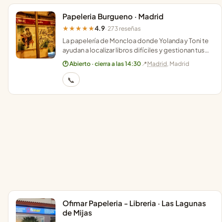
Papeleria Burgueno · Madrid
4.9
★★★★★
· 273 reseñas
La papelería de Moncloa donde Yolanda y Toni te
ayudan a localizar libros difíciles y gestionan tus
envíos Celeritas con una sonrisa constante.
🕐 Abierto · cierra a las 14:30
📍
Madrid
, Madrid
📞
Ofimar Papeleria - Libreria · Las Lagunas
de Mijas