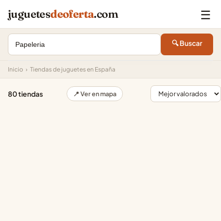
☰
juguetes
deoferta
.com
🔍 Buscar
Inicio
›
Tiendas de juguetes en España
80 tiendas
📍 Ver en mapa