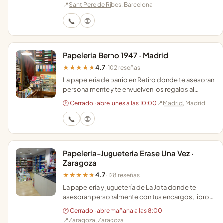
manualidades.
📍
Sant Pere de Ribes
, Barcelona
📞
🌐
Papeleria Berno 1947 · Madrid
4.7
★★★★★
· 102 reseñas
La papelería de barrio en Retiro donde te asesoran
personalmente y te envuelven los regalos al
momento manteniendo la esencia desde 1947.
🕐 Cerrado · abre lunes a las 10:00
📍
Madrid
, Madrid
📞
🌐
Papeleria-Jugueteria Erase Una Vez ·
Zaragoza
4.7
★★★★★
· 128 reseñas
La papelería y juguetería de La Jota donde te
asesoran personalmente con tus encargos, libros
de texto y material escolar en pleno Zaragoza.
🕐 Cerrado · abre mañana a las 8:00
📍
Zaragoza
, Zaragoza