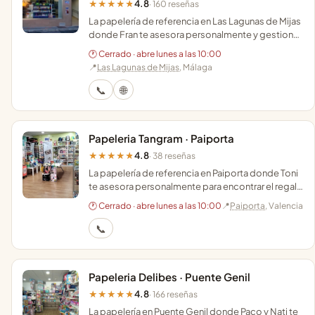
4.8
★★★★★
· 160 reseñas
La papelería de referencia en Las Lagunas de Mijas
donde Fran te asesora personalmente y gestiona
tus impresiones o envíos con total eficacia.
🕐 Cerrado · abre lunes a las 10:00
📍
Las Lagunas de Mijas
, Málaga
📞
🌐
Papeleria Tangram · Paiporta
4.8
★★★★★
· 38 reseñas
La papelería de referencia en Paiporta donde Toni
te asesora personalmente para encontrar el regalo
ideal o ese juego de mesa que no localizas.
🕐 Cerrado · abre lunes a las 10:00
📍
Paiporta
, Valencia
📞
Papeleria Delibes · Puente Genil
4.8
★★★★★
· 166 reseñas
La papelería en Puente Genil donde Paco y Nati te