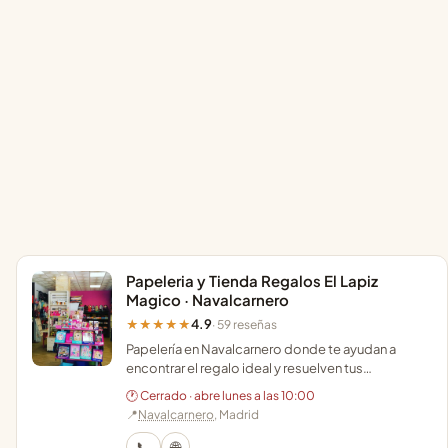
Papeleria y Tienda Regalos El Lapiz
Magico · Navalcarnero
4.9
★★★★★
· 59 reseñas
Papelería en Navalcarnero donde te ayudan a
encontrar el regalo ideal y resuelven tus
impresiones y encuadernaciones con un trato
🕐 Cerrado · abre lunes a las 10:00
cercano.
📍
Navalcarnero
, Madrid
📞
🌐