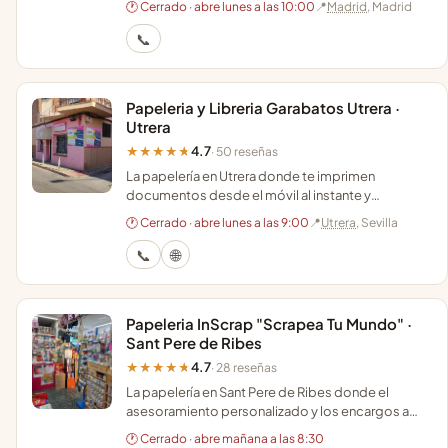
🕐 Cerrado · abre lunes a las 10:00
📍
Madrid
, Madrid
pequeños.
📞
Papeleria y Libreria Garabatos Utrera ·
Utrera
4.7
★★★★★
· 50 reseñas
La papelería en Utrera donde te imprimen
documentos desde el móvil al instante y
consiguen cualquier libro por encargo con un trato
🕐 Cerrado · abre lunes a las 9:00
📍
Utrera
, Sevilla
muy cercano.
📞
🌐
Papeleria InScrap "Scrapea Tu Mundo" ·
Sant Pere de Ribes
4.7
★★★★★
· 28 reseñas
La papelería en Sant Pere de Ribes donde el
asesoramiento personalizado y los encargos a
medida salvan cualquier regalo o proyecto de
🕐 Cerrado · abre mañana a las 8:30