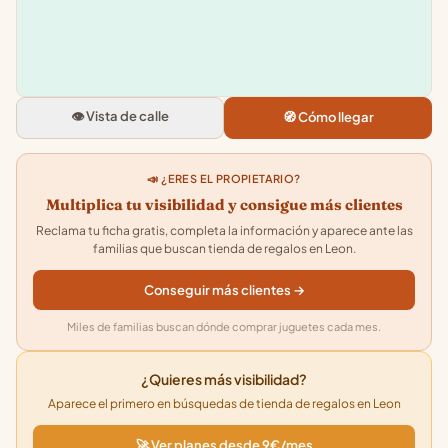
Tiger
C. Legion VII, 4, 24003 Leon
4.2
★★★★★
· 870
👁️ Vista de calle
🧭 Cómo llegar
📣 ¿ERES EL PROPIETARIO?
Multiplica tu visibilidad y consigue más clientes
Reclama tu ficha gratis, completa la información y aparece ante las
familias que buscan tienda de regalos en Leon.
Conseguir más clientes →
Miles de familias buscan dónde comprar juguetes cada mes.
¿Quieres más visibilidad?
Aparece el primero en búsquedas de tienda de regalos en Leon
🚀 Ver planes desde 9€/mes