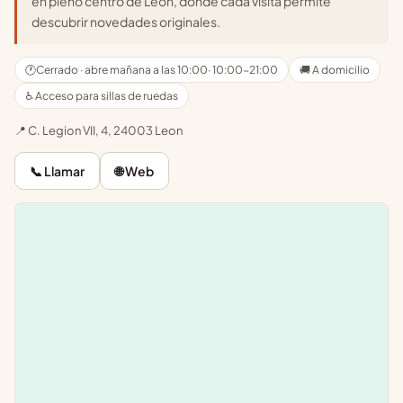
en pleno centro de León, donde cada visita permite
descubrir novedades originales.
🕐
Cerrado · abre mañana a las 10:00
· 10:00-21:00
🚚 A domicilio
♿ Acceso para sillas de ruedas
📍 C. Legion VII, 4, 24003 Leon
📞 Llamar
🌐 Web
Leaflet
|
©
OpenStreetMap
+
−