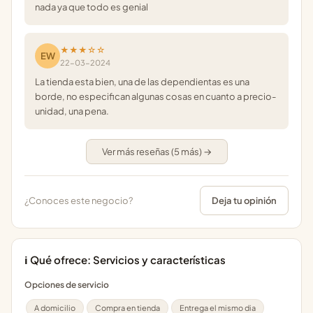
nada ya que todo es genial
★★★☆☆
EW
22-03-2024
La tienda esta bien, una de las dependientas es una
borde, no especifican algunas cosas en cuanto a precio-
unidad, una pena.
Ver más reseñas (5 más) →
¿Conoces este negocio?
Deja tu opinión
ℹ️ Qué ofrece: Servicios y características
Opciones de servicio
A domicilio
Compra en tienda
Entrega el mismo dia