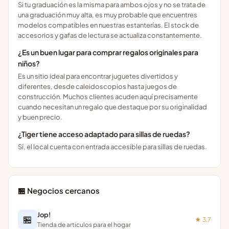
Si tu graduación es la misma para ambos ojos y no se trata de
una graduación muy alta, es muy probable que encuentres
modelos compatibles en nuestras estanterías. El stock de
accesorios y gafas de lectura se actualiza constantemente.
¿Es un buen lugar para comprar regalos originales para
niños?
Es un sitio ideal para encontrar juguetes divertidos y
diferentes, desde caleidoscopios hasta juegos de
construcción. Muchos clientes acuden aquí precisamente
cuando necesitan un regalo que destaque por su originalidad
y buen precio.
¿Tiger tiene acceso adaptado para sillas de ruedas?
Sí, el local cuenta con entrada accesible para sillas de ruedas.
🏪 Negocios cercanos
Jop!
🏪
★ 3.7
Tienda de articulos para el hogar