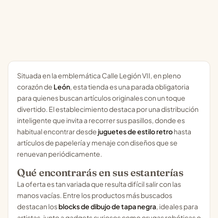
Situada en la emblemática Calle Legión VII, en pleno
corazón de
León
, esta tienda es una parada obligatoria
para quienes buscan artículos originales con un toque
divertido. El establecimiento destaca por una distribución
inteligente que invita a recorrer sus pasillos, donde es
habitual encontrar desde
juguetes de estilo retro
hasta
artículos de papelería y menaje con diseños que se
renuevan periódicamente.
Qué encontrarás en sus estanterías
La oferta es tan variada que resulta difícil salir con las
manos vacías. Entre los productos más buscados
destacan los
blocks de dibujo de tapa negra
, ideales para
artistas, junto a gadgets curiosos como orugas robóticas o