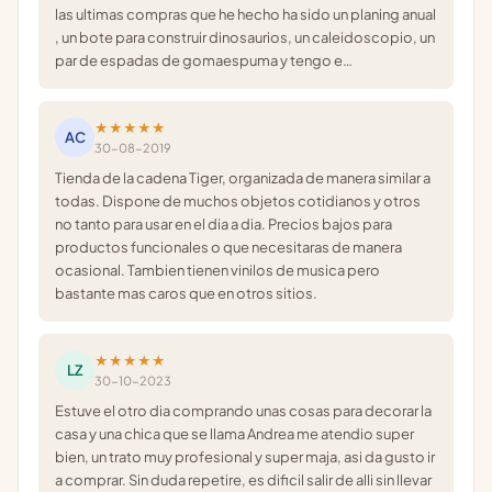
las ultimas compras que he hecho ha sido un planing anual
, un bote para construir dinosaurios, un caleidoscopio, un
par de espadas de gomaespuma y tengo e…
★★★★★
AC
30-08-2019
Tienda de la cadena Tiger, organizada de manera similar a
todas. Dispone de muchos objetos cotidianos y otros
no tanto para usar en el dia a dia. Precios bajos para
productos funcionales o que necesitaras de manera
ocasional. Tambien tienen vinilos de musica pero
bastante mas caros que en otros sitios.
★★★★★
LZ
30-10-2023
Estuve el otro dia comprando unas cosas para decorar la
casa y una chica que se llama Andrea me atendio super
bien, un trato muy profesional y super maja, asi da gusto ir
a comprar. Sin duda repetire, es dificil salir de alli sin llevar