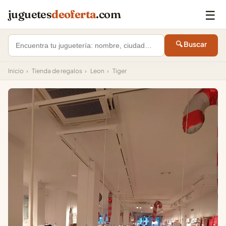
☰
juguetes
deoferta
.com
🔍 Buscar
Inicio
›
Tienda de regalos
›
Leon
›
Tiger