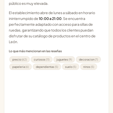
público es muy elevada.
El establecimiento abre de lunes a sábado en horario
ininterrumpido de
10:00 a 21:00
. Se encuentra
perfectamente adaptado con acceso para sillas de
ruedas, garantizando que todos los clientes puedan
disfrutar de su catálogo de productos en el centro de
León.
Lo que más mencionan en las reseñas
precio
(62)
curiosos
(11)
juguetes
(9)
decoracion
(7)
papeleria
(6)
dependientas
(5)
suelo
(5)
ninos
(5)