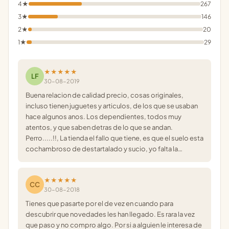
4★
267
3★
146
2★
20
1★
29
★★★★★
LF
30-08-2019
Buena relacion de calidad precio, cosas originales,
incluso tienen juguetes y articulos, de los que se usaban
hace algunos anos. Los dependientes, todos muy
atentos, y que saben detras de lo que se andan.
Perro.....!!, La tienda el fallo que tiene, es que el suelo esta
cochambroso de destartalado y sucio, yo falta la…
★★★★★
CC
30-08-2018
Tienes que pasarte por el de vez en cuando para
descubrir que novedades les han llegado. Es rara la vez
que paso y no compro algo. Por si a alguien le interesa de