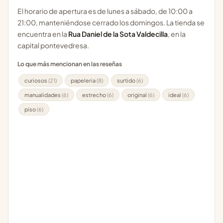
El horario de apertura es de lunes a sábado, de 10:00 a
21:00, manteniéndose cerrado los domingos. La tienda se
encuentra en la
Rua Daniel de la Sota Valdecilla
, en la
capital pontevedresa.
Lo que más mencionan en las reseñas
curiosos
(21)
papeleria
(8)
surtido
(6)
manualidades
(6)
estrecho
(6)
original
(6)
ideal
(6)
piso
(6)