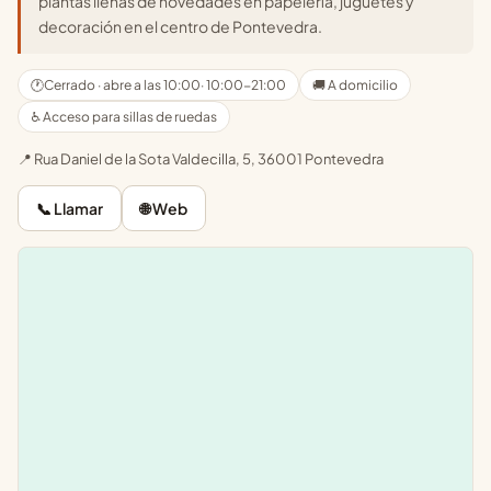
plantas llenas de novedades en papelería, juguetes y
decoración en el centro de Pontevedra.
🕐
Cerrado · abre a las 10:00
· 10:00-21:00
🚚 A domicilio
♿ Acceso para sillas de ruedas
📍 Rua Daniel de la Sota Valdecilla, 5, 36001 Pontevedra
📞 Llamar
🌐 Web
Leaflet
|
©
OpenStreetMap
+
−