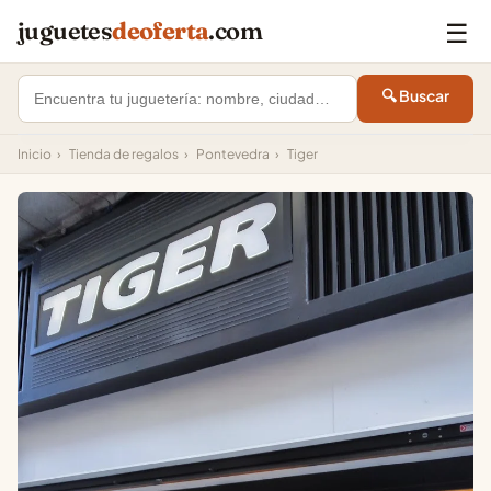
☰
juguetes
deoferta
.com
🔍 Buscar
Inicio
›
Tienda de regalos
›
Pontevedra
›
Tiger