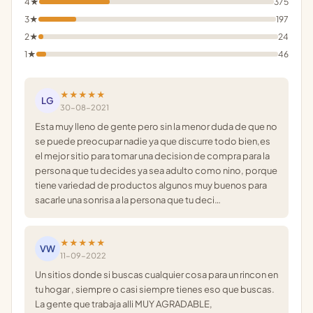
4★
375
3★
197
2★
24
1★
46
★★★★★
LG
30-08-2021
Esta muy lleno de gente pero sin la menor duda de que no
se puede preocupar nadie ya que discurre todo bien,es
el mejor sitio para tomar una decision de compra para la
persona que tu decides ya sea adulto como nino, porque
tiene variedad de productos algunos muy buenos para
sacarle una sonrisa a la persona que tu deci…
★★★★★
VW
11-09-2022
Un sitios donde si buscas cualquier cosa para un rincon en
tu hogar , siempre o casi siempre tienes eso que buscas.
La gente que trabaja alli MUY AGRADABLE,