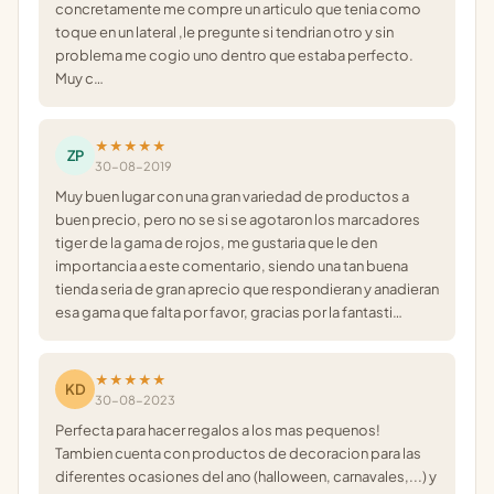
concretamente me compre un articulo que tenia como
toque en un lateral ,le pregunte si tendrian otro y sin
problema me cogio uno dentro que estaba perfecto.
Muy c…
★★★★★
ZP
30-08-2019
Muy buen lugar con una gran variedad de productos a
buen precio, pero no se si se agotaron los marcadores
tiger de la gama de rojos, me gustaria que le den
importancia a este comentario, siendo una tan buena
tienda seria de gran aprecio que respondieran y anadieran
esa gama que falta por favor, gracias por la fantasti…
★★★★★
KD
30-08-2023
Perfecta para hacer regalos a los mas pequenos!
Tambien cuenta con productos de decoracion para las
diferentes ocasiones del ano (halloween, carnavales,...) y