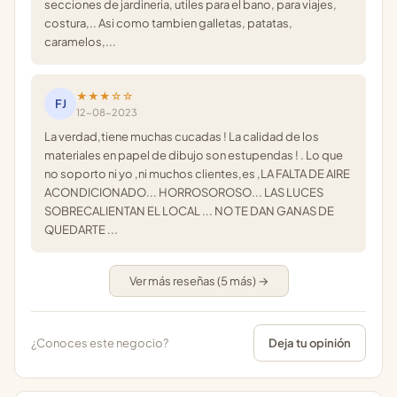
secciones de jardineria, utiles para el bano, para viajes,
costura,.. Asi como tambien galletas, patatas,
caramelos,...
★★★☆☆
FJ
12-08-2023
La verdad,tiene muchas cucadas ! La calidad de los
materiales en papel de dibujo son estupendas ! . Lo que
no soporto ni yo ,ni muchos clientes,es ,LA FALTA DE AIRE
ACONDICIONADO... HORROSOROSO... LAS LUCES
SOBRECALIENTAN EL LOCAL ... NO TE DAN GANAS DE
QUEDARTE ...
Ver más reseñas (5 más) →
¿Conoces este negocio?
Deja tu opinión