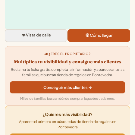
Tiger
Rua Daniel de la Sota Valdecilla,
36001 Pontevedra
👁️ Vista de calle
🧭 Cómo llegar
4.2
★★★★★
· 1241
📣 ¿ERES EL PROPIETARIO?
Multiplica tu visibilidad y consigue más clientes
Reclama tu ficha gratis, completa la información y aparece ante las
familias que buscan tienda de regalos en Pontevedra.
Conseguir más clientes →
Miles de familias buscan dónde comprar juguetes cada mes.
¿Quieres más visibilidad?
Aparece el primero en búsquedas de tienda de regalos en
Pontevedra