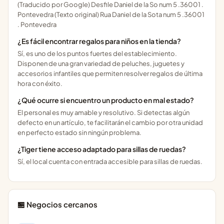
(Traducido por Google) Desfile Daniel de la So num 5 .36001 .
Pontevedra (Texto original) Rua Daniel de la Sota num 5 .36001
. Pontevedra
¿Es fácil encontrar regalos para niños en la tienda?
Sí, es uno de los puntos fuertes del establecimiento.
Disponen de una gran variedad de peluches, juguetes y
accesorios infantiles que permiten resolver regalos de última
hora con éxito.
¿Qué ocurre si encuentro un producto en mal estado?
El personal es muy amable y resolutivo. Si detectas algún
defecto en un artículo, te facilitarán el cambio por otra unidad
en perfecto estado sin ningún problema.
¿Tiger tiene acceso adaptado para sillas de ruedas?
Sí, el local cuenta con entrada accesible para sillas de ruedas.
🏪 Negocios cercanos