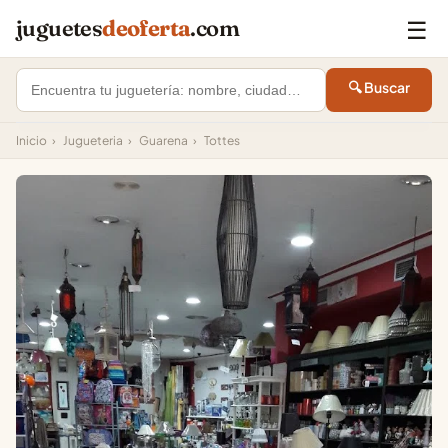
☰
juguetes
deoferta
.com
🔍 Buscar
Inicio
›
Jugueteria
›
Guarena
›
Tottes