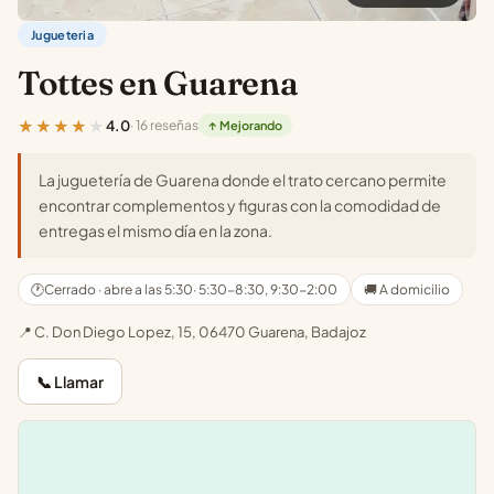
Jugueteria
Tottes en Guarena
★★★★★
4.0
· 16 reseñas
↑ Mejorando
La juguetería de Guarena donde el trato cercano permite
encontrar complementos y figuras con la comodidad de
entregas el mismo día en la zona.
🕐
Cerrado · abre a las 5:30
· 5:30-8:30, 9:30-2:00
🚚 A domicilio
📍 C. Don Diego Lopez, 15, 06470 Guarena, Badajoz
📞 Llamar