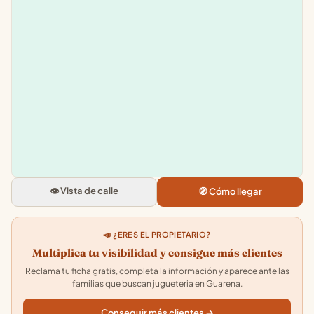
Leaflet
|
©
OpenStreetMap
+
−
Tottes
C. Don Diego Lopez, 15, 06470
Guarena, Badajoz
👁️ Vista de calle
🧭 Cómo llegar
4.0
★★★★★
· 16
📣 ¿ERES EL PROPIETARIO?
Multiplica tu visibilidad y consigue más clientes
Reclama tu ficha gratis, completa la información y aparece ante las
familias que buscan jugueteria en Guarena.
Conseguir más clientes →