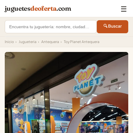
☰
juguetes
deoferta
.com
🔍 Buscar
Inicio
›
Jugueteria
›
Antequera
›
Toy Planet Antequera