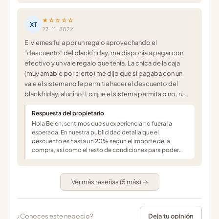
★☆☆☆☆
XT
27-11-2022
El viernes fui a por un regalo aprovechando el
"descuento" del blackfriday, me disponia a pagar con
efectivo y un vale regalo que tenia. La chica de la caja
(muy amable por cierto) me dijo que si pagaba con un
vale el sistema no le permitia hacer el descuento del
blackfriday, alucino! Lo que el sistema permita o no, n…
Respuesta del propietario
Hola Belen, sentimos que su experiencia no fuera la
esperada. En nuestra publicidad detalla que el
descuento es hasta un 20% segun el importe de la
compra, asi como el resto de condiciones para poder…
Ver más reseñas (5 más) →
¿Conoces este negocio?
Deja tu opinión