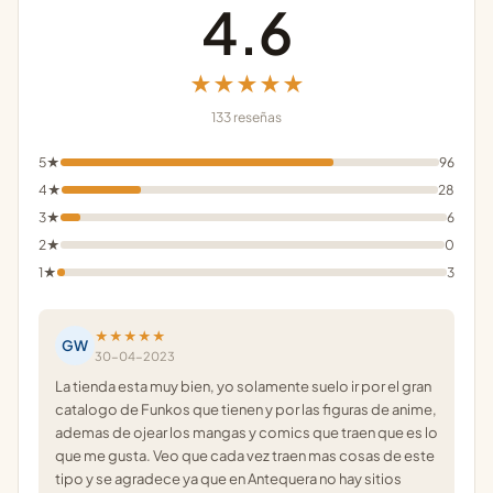
4.6
★★★★★
133 reseñas
5★
96
4★
28
3★
6
2★
0
1★
3
★★★★★
GW
30-04-2023
La tienda esta muy bien, yo solamente suelo ir por el gran
catalogo de Funkos que tienen y por las figuras de anime,
ademas de ojear los mangas y comics que traen que es lo
que me gusta. Veo que cada vez traen mas cosas de este
tipo y se agradece ya que en Antequera no hay sitios