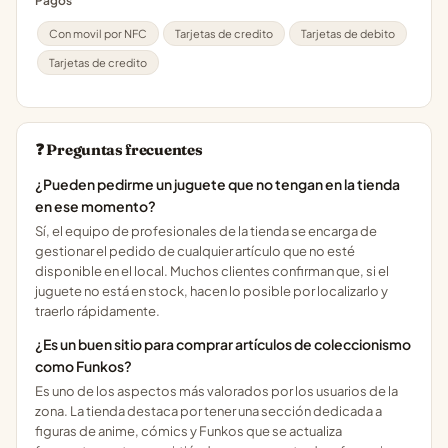
Pagos
Con movil por NFC
Tarjetas de credito
Tarjetas de debito
Tarjetas de credito
❓ Preguntas frecuentes
¿Pueden pedirme un juguete que no tengan en la tienda
en ese momento?
Sí, el equipo de profesionales de la tienda se encarga de
gestionar el pedido de cualquier artículo que no esté
disponible en el local. Muchos clientes confirman que, si el
juguete no está en stock, hacen lo posible por localizarlo y
traerlo rápidamente.
¿Es un buen sitio para comprar artículos de coleccionismo
como Funkos?
Es uno de los aspectos más valorados por los usuarios de la
zona. La tienda destaca por tener una sección dedicada a
figuras de anime, cómics y Funkos que se actualiza