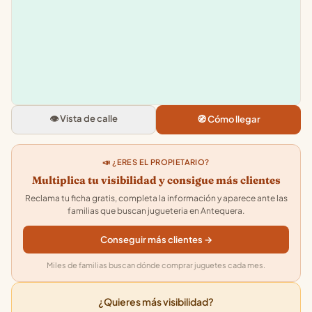
+
−
Toy Planet Antequera
CC La veronica, Cta. de Talavera,
Local 07, 29200 Antequera, Mal
👁️ Vista de calle
🧭 Cómo llegar
4.6
★★★★★
· 133
📣 ¿ERES EL PROPIETARIO?
Multiplica tu visibilidad y consigue más clientes
Reclama tu ficha gratis, completa la información y aparece ante las
familias que buscan jugueteria en Antequera.
Conseguir más clientes →
Miles de familias buscan dónde comprar juguetes cada mes.
¿Quieres más visibilidad?