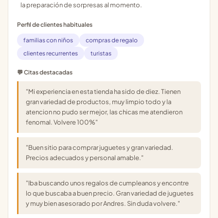
la preparación de sorpresas al momento.
Perfil de clientes habituales
familias con niños
compras de regalo
clientes recurrentes
turistas
💬 Citas destacadas
"Mi experiencia en esta tienda ha sido de diez. Tienen
gran variedad de productos, muy limpio todo y la
atencion no pudo ser mejor, las chicas me atendieron
fenomal. Volvere 100%"
"Buen sitio para comprar juguetes y gran variedad.
Precios adecuados y personal amable."
"Iba buscando unos regalos de cumpleanos y encontre
lo que buscaba a buen precio. Gran variedad de juguetes
y muy bien asesorado por Andres. Sin duda volvere."