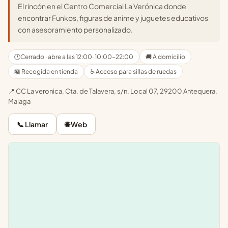
El rincón en el Centro Comercial La Verónica donde
encontrar Funkos, figuras de anime y juguetes educativos
con asesoramiento personalizado.
🕐
Cerrado · abre a las 12:00
· 10:00-22:00
🚚 A domicilio
🏪 Recogida en tienda
♿ Acceso para sillas de ruedas
📍 CC La veronica, Cta. de Talavera, s/n, Local 07, 29200 Antequera,
Malaga
📞 Llamar
🌐 Web
Leaflet
|
©
OpenStreetMap