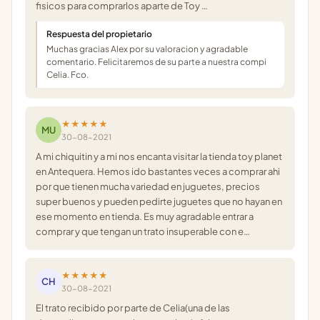
fisicos para comprarlos aparte de Toy …
Respuesta del propietario
Muchas gracias Alex por su valoracion y agradable
comentario. Felicitaremos de su parte a nuestra compi
Celia. Fco.
★★★★★
MU
30-08-2021
A mi chiquitin y a mi nos encanta visitar la tienda toy planet
en Antequera. Hemos ido bastantes veces a comprar ahi
por que tienen mucha variedad en juguetes, precios
super buenos y pueden pedirte juguetes que no hayan en
ese momento en tienda. Es muy agradable entrar a
comprar y que tengan un trato insuperable con e…
★★★★★
CH
30-08-2021
El trato recibido por parte de Celia(una de las