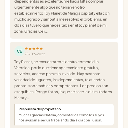
dependientas es excelente, me hacia falta comprar
urgentemente algo que no tenian en otro
establecimiento Toy Planet de Malaga capital y ella con
mucho agrado y simpatia me resolvio el problema, en
dos dias tuve lo que necesitaba en el toy planet de mi
zona. Gracias Celi…
★★★★★
CE
28-09-2022
Toy Planet, se encuentra en el centro comercial la
Veronica, por lo que tiene aparcamiento gratuito,
servicios, acceso para minusvalido. Hay bastante
variedad de juguetes, las dependientas, te atienden
pronto, son amables y competentes. Los precios son
asequibles. Pongo fotos, la que se hace la disimulada es
Marta y …
Respuesta del propietario
Muchas gracias Natalia, comentarios como los suyos
nos ayudan a seguir trabajando dia a dia con ilusion.