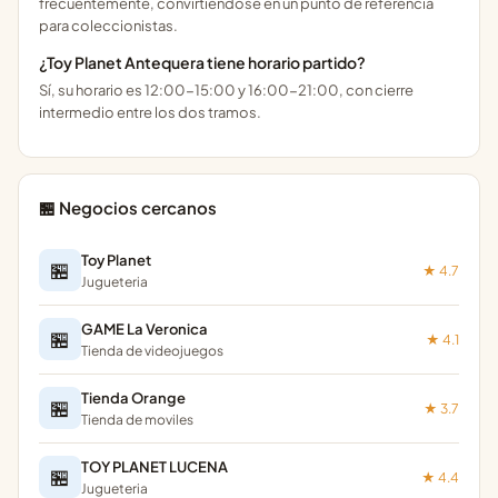
frecuentemente, convirtiéndose en un punto de referencia
para coleccionistas.
¿Toy Planet Antequera tiene horario partido?
Sí, su horario es 12:00-15:00 y 16:00-21:00, con cierre
intermedio entre los dos tramos.
🏪 Negocios cercanos
Toy Planet
🏪
★ 4.7
Jugueteria
GAME La Veronica
🏪
★ 4.1
Tienda de videojuegos
Tienda Orange
🏪
★ 3.7
Tienda de moviles
TOY PLANET LUCENA
🏪
★ 4.4
Jugueteria