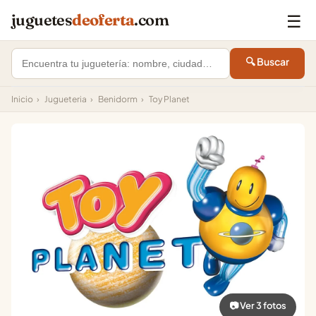
☰
juguetes
deoferta
.com
🔍 Buscar
Inicio
›
Jugueteria
›
Benidorm
›
Toy Planet
📷 Ver 3 fotos