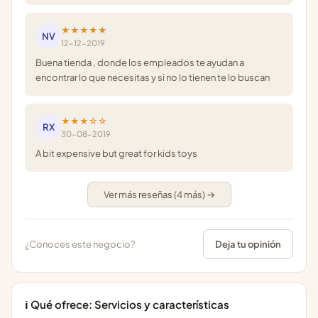
★★★★★
NV
12-12-2019
Buena tienda , donde los empleados te ayudan a
encontrar lo que necesitas y si no lo tienen te lo buscan
★★★☆☆
RX
30-08-2019
A bit expensive but great for kids toys
Ver más reseñas (4 más) →
¿Conoces este negocio?
Deja tu opinión
ℹ️ Qué ofrece: Servicios y características