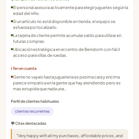
El personal asesora activamente para elegir juguetes según la
edad del niño.
Si un artículo no está disponible en tienda, el equipo se
esfuerza por localizarlo.
La tarjeta de cliente permite acumular saldo para utilizar en
futuras compras.
Ubicación estratégica en el centro de Benidorm con fácil
acceso para sillas de ruedas.
ℹ️ Ten en cuenta
Gente no vayais hasta jugueteria es pesima cara y encima
parece simpatica en la gente que hay atendiendo pero es
mas estupida que nada una…
Perfil de clientes habituales
clientes recurrentes
💬 Citas destacadas
"Very happy with all my purchases, affordable prices, and