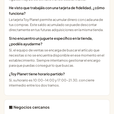
He visto que trabajáis con una tarjeta de fidelidad, ¿cómo
funciona?
La tarjeta Toy Planet permite acumular dinero con cada una de
tus compras. Este saldo acumulado se puede descontar
directamente en tus futuras adquisiciones en la misma tienda.
Si no encuentro un juguete específico en la tienda,
¿podéis ayudarme?
Sí, el equipo de ventas se encarga de buscar el artículo que
necesitas si no se encuentra disponible en ese momento en el
establecimiento. Siempre intentamos gestionar el encargo
para que puedas conseguir lo que buscas.
¿Toy Planet tiene horario partido?
Sí, su horario es 10:00-14:00 y 17:00-21:30, con cierre
intermedio entre los dos tramos.
🏪 Negocios cercanos