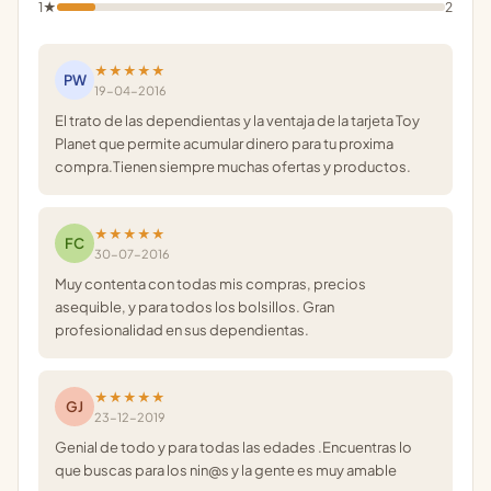
1★
2
★★★★★
PW
19-04-2016
El trato de las dependientas y la ventaja de la tarjeta Toy
Planet que permite acumular dinero para tu proxima
compra.Tienen siempre muchas ofertas y productos.
★★★★★
FC
30-07-2016
Muy contenta con todas mis compras, precios
asequible, y para todos los bolsillos. Gran
profesionalidad en sus dependientas.
★★★★★
GJ
23-12-2019
Genial de todo y para todas las edades .Encuentras lo
que buscas para los nin@s y la gente es muy amable