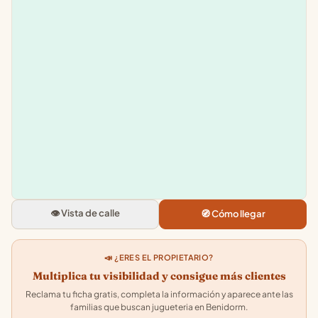
Leaflet
|
©
OpenStreetMap
+
−
Toy Planet
C. Lepanto, 03503 Benidorm, Ali
4.1
★★★★★
· 21
👁️ Vista de calle
🧭 Cómo llegar
📣 ¿ERES EL PROPIETARIO?
Multiplica tu visibilidad y consigue más clientes
Reclama tu ficha gratis, completa la información y aparece ante las
familias que buscan jugueteria en Benidorm.