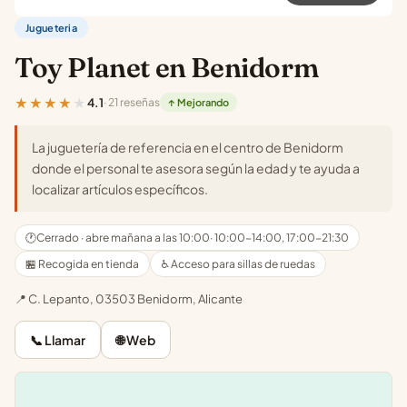
Jugueteria
Toy Planet en Benidorm
★★★★★
4.1
· 21 reseñas
↑ Mejorando
La juguetería de referencia en el centro de Benidorm
donde el personal te asesora según la edad y te ayuda a
localizar artículos específicos.
🕐
Cerrado · abre mañana a las 10:00
· 10:00-14:00, 17:00-21:30
🏪 Recogida en tienda
♿ Acceso para sillas de ruedas
📍 C. Lepanto, 03503 Benidorm, Alicante
📞 Llamar
🌐 Web