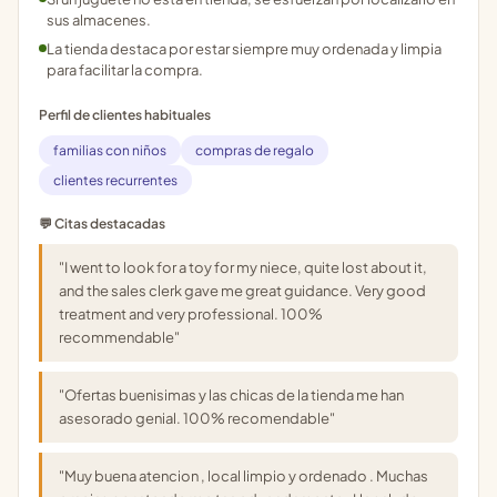
sus almacenes.
La tienda destaca por estar siempre muy ordenada y limpia
para facilitar la compra.
Perfil de clientes habituales
familias con niños
compras de regalo
clientes recurrentes
💬 Citas destacadas
"I went to look for a toy for my niece, quite lost about it,
and the sales clerk gave me great guidance. Very good
treatment and very professional. 100%
recommendable"
"Ofertas buenisimas y las chicas de la tienda me han
asesorado genial. 100% recomendable"
"Muy buena atencion , local limpio y ordenado . Muchas