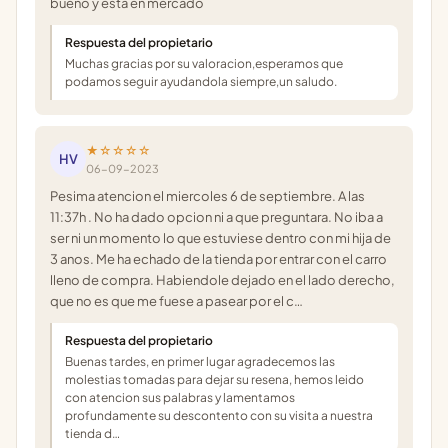
bueno y esta en mercado
Respuesta del propietario
Muchas gracias por su valoracion,esperamos que
podamos seguir ayudandola siempre,un saludo.
★☆☆☆☆
HV
06-09-2023
Pesima atencion el miercoles 6 de septiembre. A las
11:37h . No ha dado opcion ni a que preguntara. No iba a
ser ni un momento lo que estuviese dentro con mi hija de
3 anos. Me ha echado de la tienda por entrar con el carro
lleno de compra. Habiendole dejado en el lado derecho,
que no es que me fuese a pasear por el c…
Respuesta del propietario
Buenas tardes, en primer lugar agradecemos las
molestias tomadas para dejar su resena, hemos leido
con atencion sus palabras y lamentamos
profundamente su descontento con su visita a nuestra
tienda d…