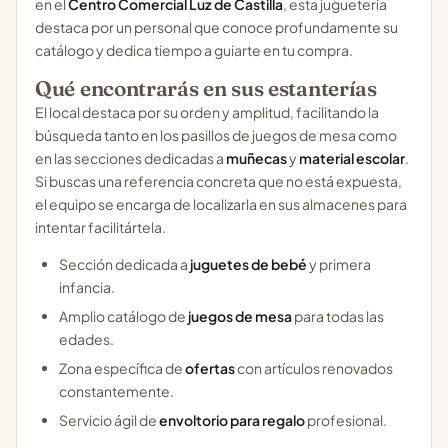
en el
Centro Comercial Luz de Castilla
, esta juguetería
destaca por un personal que conoce profundamente su
catálogo y dedica tiempo a guiarte en tu compra.
Qué encontrarás en sus estanterías
El local destaca por su orden y amplitud, facilitando la
búsqueda tanto en los pasillos de juegos de mesa como
en las secciones dedicadas a
muñecas
y
material escolar
.
Si buscas una referencia concreta que no está expuesta,
el equipo se encarga de localizarla en sus almacenes para
intentar facilitártela.
Sección dedicada a
juguetes de bebé
y primera
infancia.
Amplio catálogo de
juegos de mesa
para todas las
edades.
Zona específica de
ofertas
con artículos renovados
constantemente.
Servicio ágil de
envoltorio para regalo
profesional.