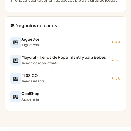
Sí, el local cuenta con entrada accesible para sillas de ruedas.
🏪 Negocios cercanos
Juguettos
🏪
★ 4.4
Jugueteria
Mayoral - Tienda de Ropa Infantil y para Bebes
🏪
★ 3.8
Tienda de ropa infantil
MISSICO
🏪
★ 5.0
Tienda infantil
CoolShop
🏪
Jugueteria