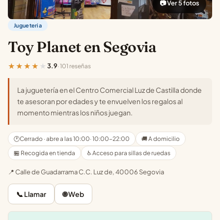
📷 Ver 5 fotos
Jugueteria
Toy Planet en Segovia
★★★★★
3.9
· 101 reseñas
La juguetería en el Centro Comercial Luz de Castilla donde
te asesoran por edades y te envuelven los regalos al
momento mientras los niños juegan.
🕐
Cerrado · abre a las 10:00
· 10:00-22:00
🚚 A domicilio
🏪 Recogida en tienda
♿ Acceso para sillas de ruedas
📍 Calle de Guadarrama C.C. Luz de, 40006 Segovia
📞 Llamar
🌐 Web