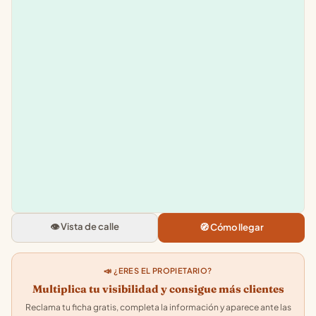
Leaflet
|
©
OpenStreetMap
+
−
Toy Planet
Calle de Guadarrama C.C. Luz d
40006 Segovia
👁️ Vista de calle
🧭 Cómo llegar
3.9
★★★★★
· 101
📣 ¿ERES EL PROPIETARIO?
Multiplica tu visibilidad y consigue más clientes
Reclama tu ficha gratis, completa la información y aparece ante las