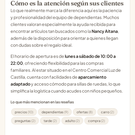
Cómo es la atención según sus clientes
Lo que realmente marca la diferencia aquí es la paciencia
y profesionalidad del equipo de dependientas. Muchos
clientes valoran especialmente la ayuda recibida para
encontrar artículos tan buscados como la
Nancy Aitana
,
además de la disposición para orientar a quienes llegan
con dudas sobre el regalo ideal.
El horario de apertura es de
lunes a sábado de 10:00 a
22:00
, ofreciendo flexibilidad para las compras
familiares. Al estar situado en el Centro Comercial Luz de
Castilla, cuenta con facilidades de
aparcamiento
adaptado
y acceso cómodo para sillas de ruedas, lo que
simplifica la logística cuando acudes con niños pequeños.
Lo que más mencionan en las reseñas
precios
(10)
dependientas
(9)
ofertas
(8)
carro
(2)
preguntas
(2)
tarde
(2)
adulto
(2)
compra
(2)