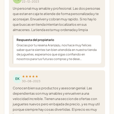
22-12-2023
Un personal muy amable y profesional. Las dos personas
que estan en caja te atiende de forma personalizada y te
aconsejan. Envuelven y cobran muy rapido. Si no hay lo
que buscas en tienda intentan localizarlos en sus
almacenes. La tienda esta muy ordenada y limpia
Respuesta del propietario
Gracias por tu resena Aranzazu, nos hace muy felices
saber que te sientes tan bien atendida en nuestra tienda
de juguetes, esperamos que sigas confiando en
nosotros para tus futuras compras y te dese…
★★★★★
EK
30-08-2023
Conocen bien sus productos y asesoran genial. Las
dependientas son muy amables y envuelven a una
velocidad increible. Tienen una seccion de ofertas con
jueguetes nuevos pero en bajada de precio, y es muy util
porque siempre hay cosas divertidas. El precio es muy