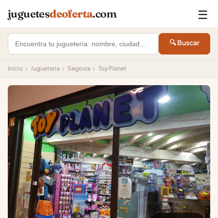
☰
juguetes
deoferta
.com
🔍 Buscar
Inicio
›
Jugueteria
›
Segovia
›
Toy Planet