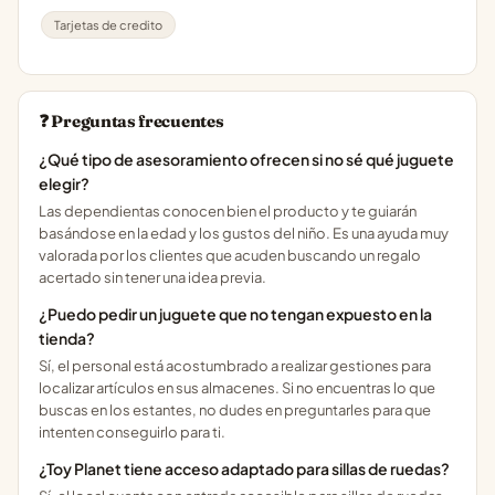
Tarjetas de credito
❓ Preguntas frecuentes
¿Qué tipo de asesoramiento ofrecen si no sé qué juguete
elegir?
Las dependientas conocen bien el producto y te guiarán
basándose en la edad y los gustos del niño. Es una ayuda muy
valorada por los clientes que acuden buscando un regalo
acertado sin tener una idea previa.
¿Puedo pedir un juguete que no tengan expuesto en la
tienda?
Sí, el personal está acostumbrado a realizar gestiones para
localizar artículos en sus almacenes. Si no encuentras lo que
buscas en los estantes, no dudes en preguntarles para que
intenten conseguirlo para ti.
¿Toy Planet tiene acceso adaptado para sillas de ruedas?