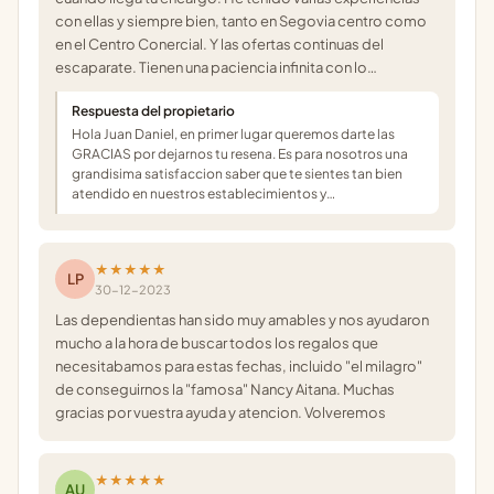
con ellas y siempre bien, tanto en Segovia centro como
en el Centro Conercial. Y las ofertas continuas del
escaparate. Tienen una paciencia infinita con lo…
Respuesta del propietario
Hola Juan Daniel, en primer lugar queremos darte las
GRACIAS por dejarnos tu resena. Es para nosotros una
grandisima satisfaccion saber que te sientes tan bien
atendido en nuestros establecimientos y…
★★★★★
LP
30-12-2023
Las dependientas han sido muy amables y nos ayudaron
mucho a la hora de buscar todos los regalos que
necesitabamos para estas fechas, incluido "el milagro"
de conseguirnos la "famosa" Nancy Aitana. Muchas
gracias por vuestra ayuda y atencion. Volveremos
★★★★★
AU