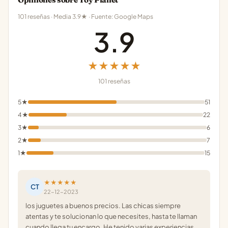
101 reseñas · Media 3.9★ · Fuente: Google Maps
3.9
★★★★★
101 reseñas
5★
51
4★
22
3★
6
2★
7
1★
15
★★★★★
CT
22-12-2023
los juguetes a buenos precios. Las chicas siempre
atentas y te solucionan lo que necesites, hasta te llaman
cuando llega tu encargo. He tenido varias experiencias