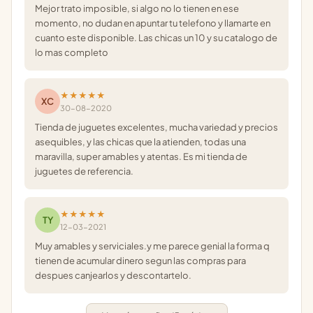
Mejor trato imposible, si algo no lo tienen en ese
momento, no dudan en apuntar tu telefono y llamarte en
cuanto este disponible. Las chicas un 10 y su catalogo de
lo mas completo
★★★★★
XC
30-08-2020
Tienda de juguetes excelentes, mucha variedad y precios
asequibles, y las chicas que la atienden, todas una
maravilla, super amables y atentas. Es mi tienda de
juguetes de referencia.
★★★★★
TY
12-03-2021
Muy amables y serviciales.y me parece genial la forma q
tienen de acumular dinero segun las compras para
despues canjearlos y descontartelo.