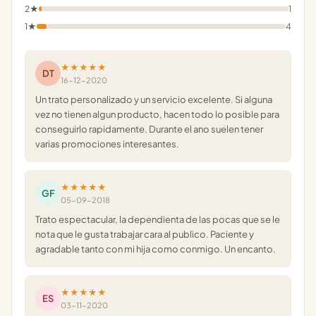
2★
1
1★
4
★★★★★
DT
16-12-2020
Un trato personalizado y un servicio excelente. Si alguna
vez no tienen algun producto, hacen todo lo posible para
conseguirlo rapidamente. Durante el ano suelen tener
varias promociones interesantes.
★★★★★
GF
05-09-2018
Trato espectacular, la dependienta de las pocas que se le
nota que le gusta trabajar cara al publico. Paciente y
agradable tanto con mi hija como conmigo. Un encanto.
★★★★★
ES
03-11-2020