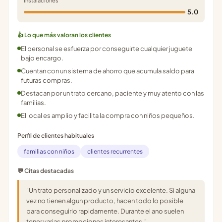
Instalaciones
5.0
👍 Lo que más valoran los clientes
El personal se esfuerza por conseguirte cualquier juguete
bajo encargo.
Cuentan con un sistema de ahorro que acumula saldo para
futuras compras.
Destacan por un trato cercano, paciente y muy atento con las
familias.
El local es amplio y facilita la compra con niños pequeños.
Perfil de clientes habituales
familias con niños
clientes recurrentes
💬 Citas destacadas
"Un trato personalizado y un servicio excelente. Si alguna
vez no tienen algun producto, hacen todo lo posible
para conseguirlo rapidamente. Durante el ano suelen
tener varias promociones interesantes."