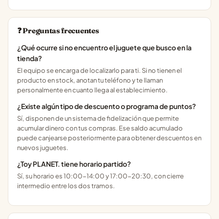
❓ Preguntas frecuentes
¿Qué ocurre si no encuentro el juguete que busco en la
tienda?
El equipo se encarga de localizarlo para ti. Si no tienen el
producto en stock, anotan tu teléfono y te llaman
personalmente en cuanto llega al establecimiento.
¿Existe algún tipo de descuento o programa de puntos?
Sí, disponen de un sistema de fidelización que permite
acumular dinero con tus compras. Ese saldo acumulado
puede canjearse posteriormente para obtener descuentos en
nuevos juguetes.
¿Toy PLANET. tiene horario partido?
Sí, su horario es 10:00-14:00 y 17:00-20:30, con cierre
intermedio entre los dos tramos.