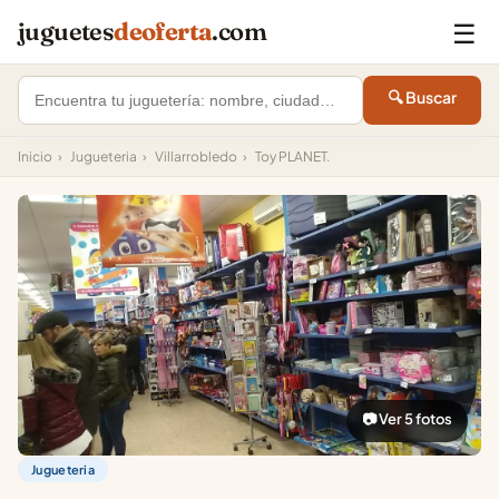
☰
juguetes
deoferta
.com
🔍 Buscar
Inicio
›
Jugueteria
›
Villarrobledo
›
Toy PLANET.
📷 Ver 5 fotos
Jugueteria