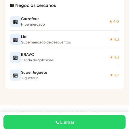
🏪 Negocios cercanos
Carrefour
🏪
★ 4.0
Hipermercado
Lidl
🏪
★ 4.3
Supermercado de descuentos
BRAVO
🏪
★ 4.3
Tienda de golosinas
Super Juguete
🏪
★ 3.7
Jugueteria
© 2026 Juguetes de Oferta · Directorio de tiendas de juguetes en
España ·
Jugueterías online
·
Privacidad
·
Aviso legal
·
Contacto
·
¿Eres
📞 Llamar
dueño de un negocio? Accede