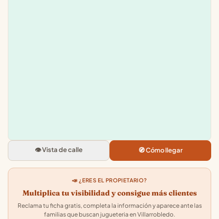
Leaflet
|
©
OpenStreetMap
+
−
Toy PLANET.
C. de Dos de Mayo, 63, 02600
Villarrobledo, Albacete
👁️ Vista de calle
🧭 Cómo llegar
4.6
★★★★★
· 106
📣 ¿ERES EL PROPIETARIO?
Multiplica tu visibilidad y consigue más clientes
Reclama tu ficha gratis, completa la información y aparece ante las
familias que buscan jugueteria en Villarrobledo.