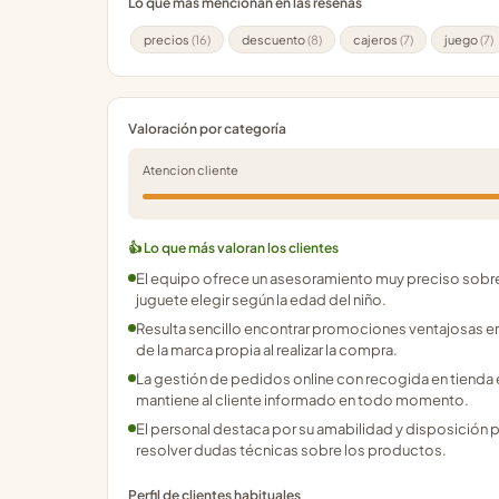
Lo que más mencionan en las reseñas
precios
(16)
descuento
(8)
cajeros
(7)
juego
(7)
Valoración por categoría
Atencion cliente
👍 Lo que más valoran los clientes
El equipo ofrece un asesoramiento muy preciso sobr
juguete elegir según la edad del niño.
Resulta sencillo encontrar promociones ventajosas en
de la marca propia al realizar la compra.
La gestión de pedidos online con recogida en tienda 
mantiene al cliente informado en todo momento.
El personal destaca por su amabilidad y disposición 
resolver dudas técnicas sobre los productos.
Perfil de clientes habituales