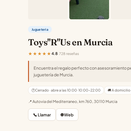
Jugueteria
Toys"R"Us en Murcia
★★★★★
4.8
· 728 reseñas
Encuentra el regalo perfecto con asesoramiento p
juguetería de Murcia.
🕐
Cerrado · abre a las 10:00
· 10:00-22:00
🚚 A domicilio
📍 Autovia del Mediterraneo, km 760, 30110 Murcia
📞 Llamar
🌐 Web