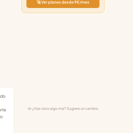
🚀 Ver planes desde 9€/mes
ndo
✏️ ¿Has visto algo mal? Sugiere un cambio
arte
 o