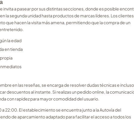
a
 invita a pasear por sus distintas secciones, donde es posible encont
n la segunda unidad hasta productos de marcas líderes. Los clientes
to que hacen la visita más amena, permitiendo que la compra de un
entretenido.
gún la edad
da en tienda
 propia
 inmediatos
bre en las reseñas, se encarga de resolver dudas técnicas e incluso
plicar descuentos al instante. Si realizas un pedido online, la comunicaci
tienda con rapidez para mayor comodidad del usuario.
 a 22:00. El establecimiento se encuentra junto a la Autovía del
iendo de aparcamiento adaptado para facilitar el acceso a todos los