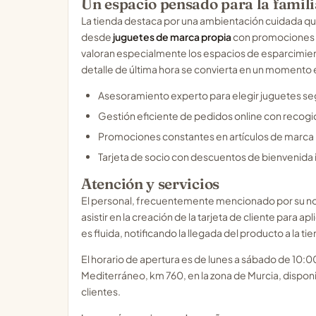
Un espacio pensado para la famili
La tienda destaca por una ambientación cuidada que
desde
juguetes de marca propia
con promociones e
valoran especialmente los espacios de esparcimien
detalle de última hora se convierta en un momento 
Asesoramiento experto para elegir juguetes se
Gestión eficiente de pedidos online con recogi
Promociones constantes en artículos de marca
Tarjeta de socio con descuentos de bienvenida
Atención y servicios
El personal, frecuentemente mencionado por su nom
asistir en la creación de la tarjeta de cliente para a
es fluida, notificando la llegada del producto a la 
El horario de apertura es de lunes a sábado de 10:00
Mediterráneo, km 760, en la zona de Murcia, dispon
clientes.