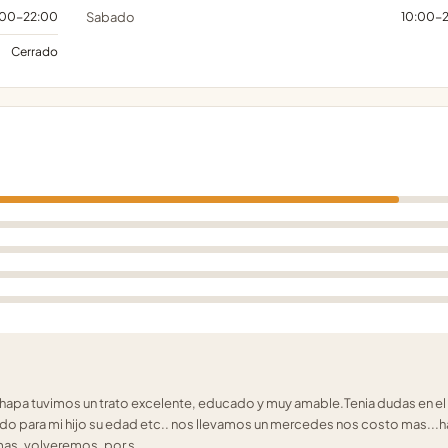
:00-22:00
Sabado
10:00-
Cerrado
chapa tuvimos un trato excelente, educado y muy amable.Tenia dudas en el
do para mi hijo su edad etc.. nos llevamos un mercedes nos costo mas...h
mas, volveremos, por s…