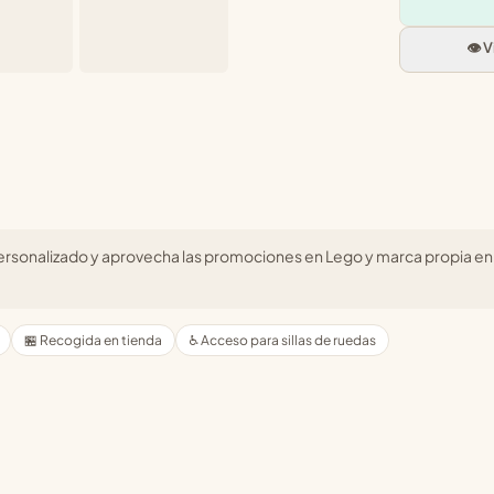
👁️ 
ersonalizado y aprovecha las promociones en Lego y marca propia en
🏪 Recogida en tienda
♿ Acceso para sillas de ruedas