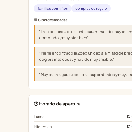
familias con niños
compras de regalo
💬 Citas destacadas
"La experiencia del cliente para mi ha sido muy bue
comprado y muy bien bien"
"Me he encontrado la 2deg unidad a la mitad de prec
cogiera mas cosas y ha sido muy amable."
"Muy buen lugar, su personal super atentos y muy a
🕐 Horario de apertura
Lunes
10
Miercoles
10