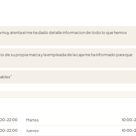
na muy atenta el me ha dado detalle informacion de todo lo que hemos
io de su propia marca y la empleada de la caja me ha informado para que
mables"
:00-22:00
Martes
10:00-
:00-22:00
Jueves
10:00-