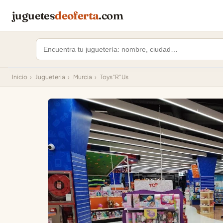
juguetes
deoferta
.com
Inicio
›
Jugueteria
›
Murcia
›
Toys"R"Us