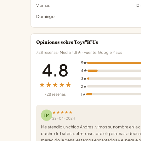
Viernes
10
Domingo
Opiniones sobre Toys"R"Us
728 reseñas · Media 4.8★ · Fuente: Google Maps
4.8
5★
4★
3★
★★★★★
2★
728 reseñas
1★
★★★★★
TM
22-04-2024
Me atendio un chico Andres, vimos su nombre en la 
coche de bateria, el me asesoro el q era mas adecua
merecido la pena, estamos encantados y el peque 