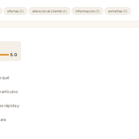
ofertas
(6)
atencion al cliente
(6)
informacion
(5)
estrellas
(5)
5.0
e qué
 artículos
es rápida y
para